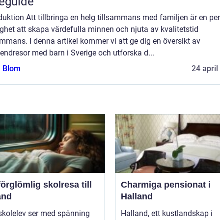
eguide
duktion Att tillbringa en helg tillsammans med familjen är en per
ghet att skapa värdefulla minnen och njuta av kvalitetstid
ammans. I denna artikel kommer vi att ge dig en översikt av
ndresor med barn i Sverige och utforska d...
a Blom
24 april
örglömlig skolresa till
Charmiga pensionat i
and
Halland
skolelev ser med spänning
Halland, ett kustlandskap i