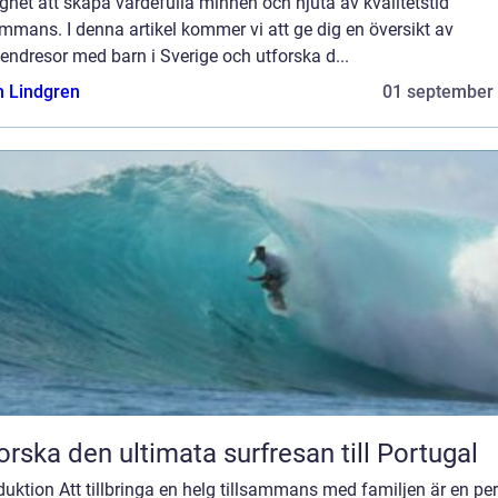
ghet att skapa värdefulla minnen och njuta av kvalitetstid
ammans. I denna artikel kommer vi att ge dig en översikt av
ndresor med barn i Sverige och utforska d...
n Lindgren
01 september
orska den ultimata surfresan till Portugal
duktion Att tillbringa en helg tillsammans med familjen är en per