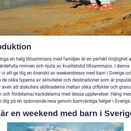
oduktion
bringa en helg tillsammans med familjen är en perfekt möjlighet a
rdefulla minnen och njuta av kvalitetstid tillsammans. I denna a
vi att ge dig en översikt av weekendresor med barn i Sverige oc
 de olika typerna av aktiviteter och destinationer som är populär
även att diskutera skillnaderna mellan olika utflykter och gran
en och fördelarna/nackdelarna med dessa upplevelser. Häng me
tar dig på en spännande resa genom barnvänliga helger i Sverige.
 är en weekend med barn i Sveri