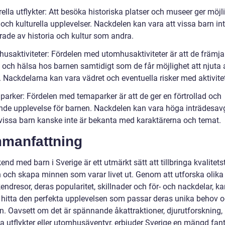
rella utflykter: Att besöka historiska platser och museer ger möjlig
och kulturella upplevelser. Nackdelen kan vara att vissa barn int
rade av historia och kultur som andra.
husaktiviteter: Fördelen med utomhusaktiviteter är att de främja
t och hälsa hos barnen samtidigt som de får möjlighet att njuta 
. Nackdelarna kan vara vädret och eventuella risker med aktivite
parker: Fördelen med temaparker är att de ger en förtrollad och
de upplevelse för barnen. Nackdelen kan vara höga inträdesavg
 vissa barn kanske inte är bekanta med karaktärerna och temat.
manfattning
nd med barn i Sverige är ett utmärkt sätt att tillbringa kvalitet
n och skapa minnen som varar livet ut. Genom att utforska olika
ndresor, deras popularitet, skillnader och för- och nackdelar, k
r hitta den perfekta upplevelsen som passar deras unika behov 
en. Oavsett om det är spännande åkattraktioner, djurutforskning,
la utflykter eller utomhusäventyr, erbjuder Sverige en mängd fan