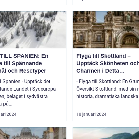
TILL SPANIEN: En
Flyga till Skottland –
e till Spännande
Upptäck Skönheten oc
ål och Resetyper
Charmen i Detta
Fascinerande Land
ll Spanien - Upptäck det
- Flyga till Skottland: En Gru
lande Landet i Sydeuropa
Översikt Skottland, med sin rika
n, beläget i sydvästra
historia, dramatiska landskap
 på...
uari 2024
18 januari 2024