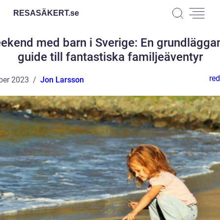
RESASÄKERT.
se
ekend med barn i Sverige: En grundlägga
guide till fantastiska familjeäventyr
red
ber 2023
Jon Larsson