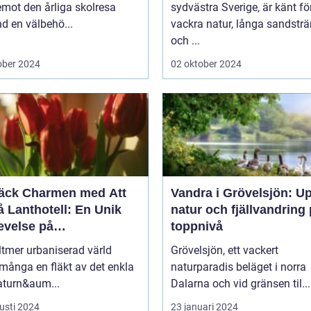
mot den årliga skolresa
sydvästra Sverige, är känt fö
d en välbehö...
vackra natur, långa sandstr
och ...
ober 2024
02 oktober 2024
äck Charmen med Att
Vandra i Grövelsjön: U
 Lanthotell: En Unik
natur och fjällvandring
evelse på
toppnivå
andstorpet
lltmer urbaniserad värld
Grövelsjön, ett vackert
många en fläkt av det enkla
naturparadis beläget i norra
aturn&aum...
Dalarna och vid gränsen til...
usti 2024
23 januari 2024