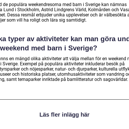
d de populära weekendresorna med barn i Sverige kan nämnas
a Lund i Stockholm, Astrid Lindgrens Värld, Kolmården och Vas
et. Dessa resmål erbjuder unika upplevelser och är välbesökta 
jer som vill ha roligt och lära sig samtidigt.
ka typer av aktiviteter kan man göra un
 weekend med barn i Sverige?
finns en mängd olika aktiviteter att välja mellan för en weekend
i Sverige. Exempel på populära aktiviteter inkluderar besök på
yrsparker och nöjesparker, natur- och djurparker, kulturella utfly
museer och historiska platser, utomhusaktiviteter som vandring o
ng, samt temaparker inriktade på barnlitteratur och sagovärldar.
Läs fler inlägg här