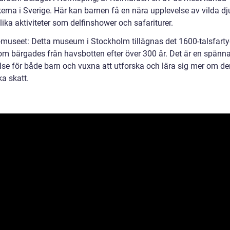
erna i Sverige. Här kan barnen få en nära upplevelse av vilda dj
olika aktiviteter som delfinshower och safariturer.
-museet: Detta museum i Stockholm tillägnas det 1600-talsfarty
om bärgades från havsbotten efter över 300 år. Det är en spänn
lse för både barn och vuxna att utforska och lära sig mer om d
ka skatt.