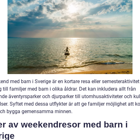
end med barn i Sverige är en kortare resa eller semesteraktivite
ig till familjer med barn i olika åldrar. Det kan inkludera allt från
de äventyrsparker och djurparker till utomhusaktiviteter och kul
ser. Syftet med dessa utflykter är att ge familjer möjlighet att k
 och bygga gemensamma minnen.
er av weekendresor med barn i
rige