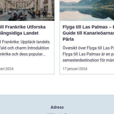
l Frankrike Utforska
Flyga till Las Palmas –
Mångsidiga Landet
Guide till Kanarieöarna
Pärla
ll Frankrike: Upptäck landets
 och charm Introduktion
Översikt över Flyga till Las 
rankrike och dess popular...
Flyga till Las Palmas är en 
semesterdestination för män.
uari 2024
17 januari 2024
Adress