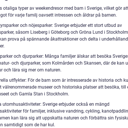
s otaliga typer av weekendresor med barn i Sverige, vilket gör at
got för varje familj oavsett intressen och åldrar på barnen.
yrsparker och nöjesparker: Sverige erbjuder ett stort utbud av
sparker, såsom Liseberg i Göteborg och Gröna Lund i Stockholm
kan prova på spännande åkattraktioner och delta i underhållan
er.
rparker och djurparker: Många familjer älskar att besöka Sverige
natur- och djurparker, som Kolmården och Skansen, där de kan u
ur och lära sig mer om naturen.
rella utflykter: För de barn som är intresserade av historia och ku
et välrenommerade museer och historiska platser att besöka, till
eet och Gamla Stan i Stockholm.
va utomhusaktiviteter: Sverige erbjuder också en mängd
ktiviteter för familjer, inklusive vandring, cykling, kanotpaddli
arnen kan lära sig att uppskatta naturen och förbättra sin fysisk
on samtidigt som de har kul.