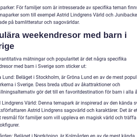
parker: För familjer som är intresserade av specifika teman finn
maparker som till exempel Astrid Lindgrens Värld och Juniback
tade på barnlitteratur och sagovärldar.
ulära weekendresor med barn i
rige
vantitativa mätningar och popularitet är det några specifika
resor med barn i Sverige som sticker ut:
a Lund: Beläget i Stockholm, är Gröna Lund en av de mest popu
rkerna i Sverige. Dess breda utbud av åkattraktioner och
lningsalternativ gör det till en favoritdestination för barn i alla å
id Lindgrens Värld: Denna temapark är inspirerad av den kända 
författaren Astrid Lindgrens sagovärld och karaktärer. Det är et
 resmål för familjer som vill uppleva en magisk värld och träffa
okfigurer.
ården: Beläget i Norrköping, är Kolmården en av de mest kända