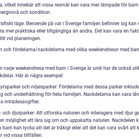
a, vilket innebär att vissa resmål kan vara mer lämpade för bar
nerginivå och kondition.
afiskt läge: Beroende på var i Sverige familjen befinner sig kan 
ra mer praktiska eller tillgängliga än andra. Det kan vara en fakt
ill vid planeringen.
en och fördelarna/nackdelarna med olika weekendresor med barn
m varje weekendresa med barn i Sverige är unik har de också olik
kdelar. Här är några exempel:
tyrsparker och nöjesparker: Fördelarna med dessa parker inklude
g och underhållning för hela familjen. Nackdelarna kan vara lå
a inträdesavgifter.
- och djurparker: Att utforska naturen och interagera med djur g
en möjlighet att lära sig om och uppskatta naturen. Nackdelen 
a barn kan tycka att det är tråkigt eller att det kan vara svårt at
r vid vissa tillfällen.