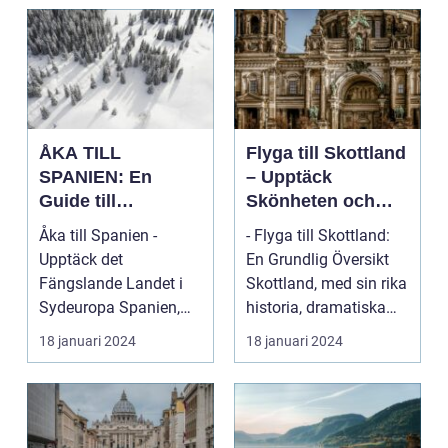
ÅKA TILL
Flyga till Skottland
SPANIEN: En
– Upptäck
Guide till
Skönheten och
Spännande
Charmen i Detta
Åka till Spanien -
- Flyga till Skottland:
Resmål och
Fascinerande
Upptäck det
En Grundlig Översikt
Resetyper
Land
Fängslande Landet i
Skottland, med sin rika
Sydeuropa Spanien,
historia, dramatiska
beläget i sydvästra
landskap ...
18 januari 2024
18 januari 2024
Europa på...