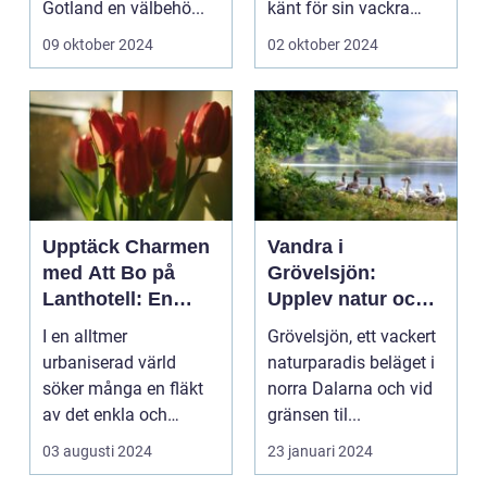
Gotland en välbehö...
känt för sin vackra
natur, långa
09 oktober 2024
02 oktober 2024
sandstränder och ...
Upptäck Charmen
Vandra i
med Att Bo på
Grövelsjön:
Lanthotell: En
Upplev natur och
Unik Upplevelse
fjällvandring på
I en alltmer
Grövelsjön, ett vackert
på Smålandstorpet
toppnivå
urbaniserad värld
naturparadis beläget i
söker många en fläkt
norra Dalarna och vid
av det enkla och
gränsen til...
naturn&aum...
03 augusti 2024
23 januari 2024