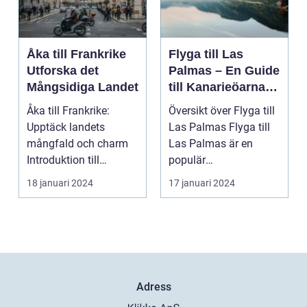
Åka till Frankrike
Flyga till Las
Utforska det
Palmas – En Guide
Mångsidiga Landet
till Kanarieöarnas
Pärla
Åka till Frankrike:
Översikt över Flyga till
Upptäck landets
Las Palmas Flyga till
mångfald och charm
Las Palmas är en
Introduktion till
populär
Frankrike och dess
semesterdestination
18 januari 2024
17 januari 2024
popular...
för män...
Adress