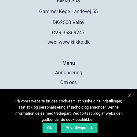
web:
www.klikko.dk
Menu
Annonsering
Om oss
Cookies
På vores website bruges cookies til at huske dine indstillinger,
Kontakta oss
statistik og personalisering af indhold og annoncer. Denne
Sitemap
information deles med tredjepart. Ved fortsat brug af websiden
godkender du cookiepolitikken.
Ok
Privatlivspolitik