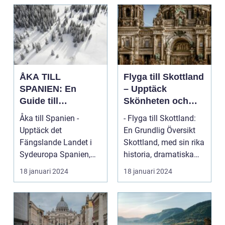
ÅKA TILL
Flyga till Skottland
SPANIEN: En
– Upptäck
Guide till
Skönheten och
Spännande
Charmen i Detta
Åka till Spanien -
- Flyga till Skottland:
Resmål och
Fascinerande
Upptäck det
En Grundlig Översikt
Resetyper
Land
Fängslande Landet i
Skottland, med sin rika
Sydeuropa Spanien,
historia, dramatiska
beläget i sydvästra
landskap ...
18 januari 2024
18 januari 2024
Europa på...