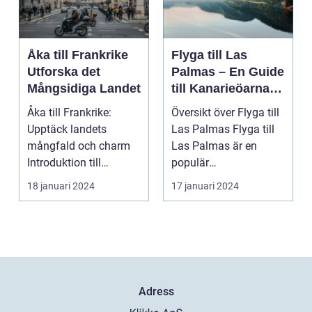
Åka till Frankrike
Flyga till Las
Utforska det
Palmas – En Guide
Mångsidiga Landet
till Kanarieöarnas
Pärla
Åka till Frankrike:
Översikt över Flyga till
Upptäck landets
Las Palmas Flyga till
mångfald och charm
Las Palmas är en
Introduktion till
populär
Frankrike och dess
semesterdestination
18 januari 2024
17 januari 2024
popular...
för män...
Adress