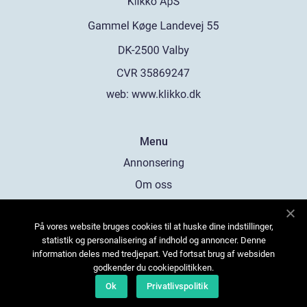
web:
www.klikko.dk
Menu
Annonsering
Om oss
Cookies
På vores website bruges cookies til at huske dine indstillinger,
Kontakta oss
statistik og personalisering af indhold og annoncer. Denne
Sitemap
information deles med tredjepart. Ved fortsat brug af websiden
godkender du cookiepolitikken.
Ok
Privatlivspolitik