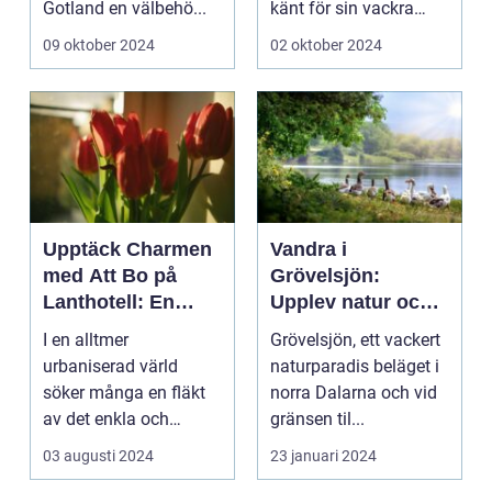
Gotland en välbehö...
känt för sin vackra
natur, långa
09 oktober 2024
02 oktober 2024
sandstränder och ...
Upptäck Charmen
Vandra i
med Att Bo på
Grövelsjön:
Lanthotell: En
Upplev natur och
Unik Upplevelse
fjällvandring på
I en alltmer
Grövelsjön, ett vackert
på Smålandstorpet
toppnivå
urbaniserad värld
naturparadis beläget i
söker många en fläkt
norra Dalarna och vid
av det enkla och
gränsen til...
naturn&aum...
03 augusti 2024
23 januari 2024