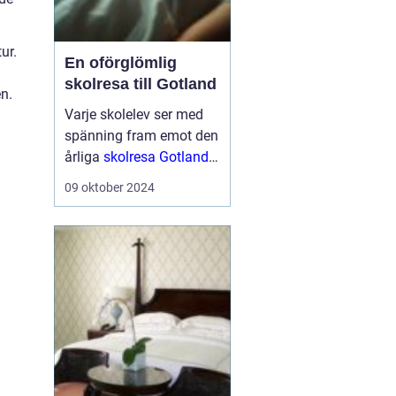
ur.
En oförglömlig
skolresa till Gotland
n.
Varje skolelev ser med
spänning fram emot den
årliga
skolresa Gotland
en välbehövlig paus
från
09 oktober 2024
vardagens schema för
att utforska nya platser
och ...