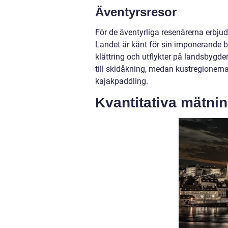
Äventyrsresor
För de äventyrliga resenärerna erbju
Landet är känt för sin imponerande be
klättring och utflykter på landsbygd
till skidåkning, medan kustregionerna
kajakpaddling.
Kvantitativa mätni