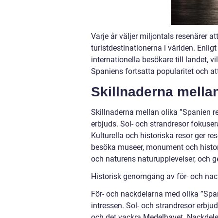
Varje år väljer miljontals resenärer a
turistdestinationerna i världen. Enlig
internationella besökare till landet, 
Spaniens fortsatta popularitet och att
Skillnaderna mella
Skillnaderna mellan olika ”Spanien re
erbjuds. Sol- och strandresor fokuse
Kulturella och historiska resor ger re
besöka museer, monument och histori
och naturens naturupplevelser, och ge
Historisk genomgång av för- och nac
För- och nackdelarna med olika ”Span
intressen. Sol- och strandresor erbju
och det vackra Medelhavet. Nackdele