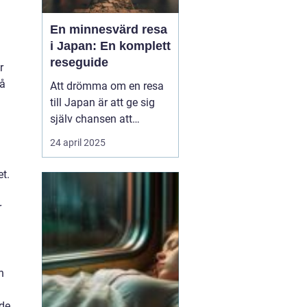
En minnesvärd resa
i Japan: En komplett
reseguide
r
på
Att drömma om en resa
till Japan är att ge sig
själv chansen att
uppleva en värld där
24 april 2025
tradition och modernitet
samexisterar i perfekt
t.
harmoni. Från de
futuristiska neonskenen
r
i Tokyo till de fridfulla
tempelområde...
h
ade