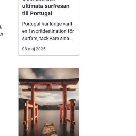
ultimata surfresan
till Portugal
Portugal har länge varit
,
en favoritdestination för
er
surfare, tack vare sina
vidsträckta kuster och
08 maj 2025
imponerande vågor. En
surfresa Portugal
erbjuder mer än bara
surf...