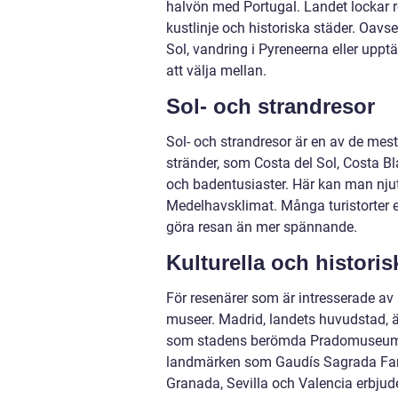
halvön med Portugal. Landet lockar 
kustlinje och historiska städer. Oavs
Sol, vandring i Pyreneerna eller upptä
att välja mellan.
Sol- och strandresor
Sol- och strandresor är en av de mest
stränder, som Costa del Sol, Costa B
och badentusiaster. Här kan man njuta
Medelhavsklimat. Många turistorter er
göra resan än mer spännande.
Kulturella och historis
För resenärer som är intresserade av 
museer. Madrid, landets huvudstad, är
som stadens berömda Pradomuseum oc
landmärken som Gaudís Sagrada Famil
Granada, Sevilla och Valencia erbjud