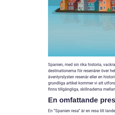
Spanien, med sin rika historia, vackr
destinationerna för resenärer över he
äventyrslysten resenär eller en histor
grundliga artikel kommer vi att utfor
finns tillgängliga, skillnaderna mell
En omfattande pres
En ”Spanien resa” är en resa till lan