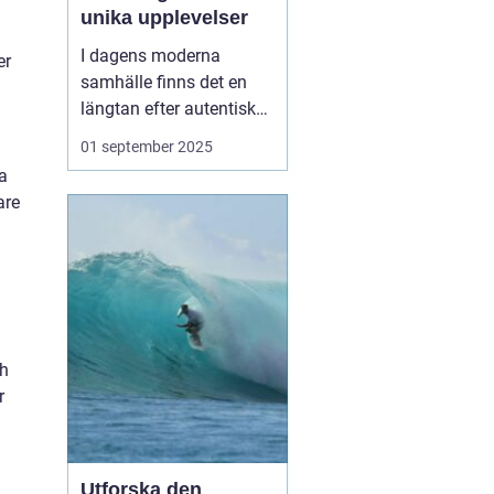
unika upplevelser
I dagens moderna
er
samhälle finns det en
längtan efter autentiska
och minnesvärda
01 september 2025
reseupplevelser som går
a
utöver det vanliga
are
turistbesöket. Temaresor
har blivit ett populärt val
för många resenärer so...
ch
r
Utforska den