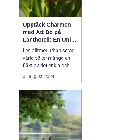
Upptäck Charmen
med Att Bo på
Lanthotell: En Unik
Upplevelse på
I en alltmer urbaniserad
Smålandstorpet
värld söker många en
fläkt av det enkla och
naturnära livet. Att
03 augusti 2024
övernatta på ett
lanthotell är ett sätt att
fånga just denna
upplevelse - och få en
paus från s...