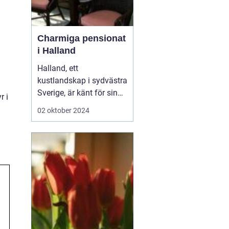
Charmiga pensionat
i Halland
Halland, ett
kustlandskap i sydvästra
d
Sverige, är känt för sin
r i
vackra natur, långa
02 oktober 2024
sandstränder och
pittoreska småstäder.
Området är en populär
destination för
semesterfirare som
söker lugn och
avkoppling från stadens
brus. Bland Hallands
böljande åk...