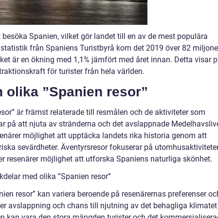
tt besöka Spanien, vilket gör landet till en av de mest populära
t statistik från Spaniens Turistbyrå kom det 2019 över 82 miljone
vilket är en ökning med 1,1% jämfört med året innan. Detta visar 
raktionskraft för turister från hela världen.
n olika ”Spanien resor”
sor” är främst relaterade till resmålen och de aktiviteter som
rar på att njuta av stränderna och det avslappnade Medelhavslive
senärer möjlighet att upptäcka landets rika historia genom att
ska sevärdheter. Äventyrsresor fokuserar på utomhusaktivitete
r resenärer möjlighet att utforska Spaniens naturliga skönhet.
kdelar med olika ”Spanien resor”
ien resor” kan variera beroende på resenärernas preferenser oc
der avslappning och chans till njutning av det behagliga klimatet
n kan vara den stora mängden turister och det kommersialiser