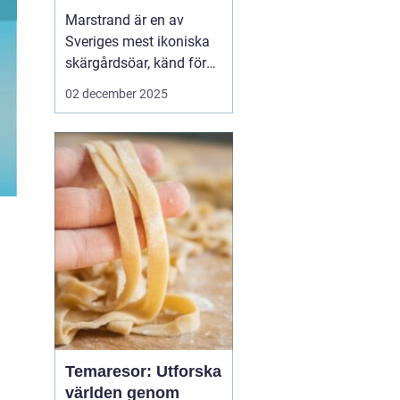
Marstrand är en av
Sveriges mest ikoniska
skärgårdsöar, känd för
sin rika historia,
02 december 2025
natursköna vyer och
livliga atmosfär. Belägen
i närheten av Göteborg,
erbjuder Marstrand en
perfekt tillflykts...
Temaresor: Utforska
världen genom