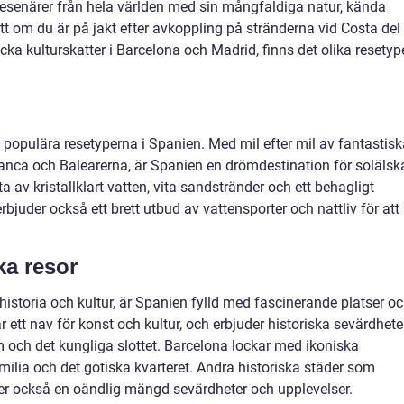
resenärer från hela världen med sin mångfaldiga natur, kända
ett om du är på jakt efter avkoppling på stränderna vid Costa del
cka kulturskatter i Barcelona och Madrid, finns det olika resetyp
 populära resetyperna i Spanien. Med mil efter mil av fantastisk
lanca och Balearerna, är Spanien en drömdestination för solälsk
 av kristallklart vatten, vita sandstränder och ett behagligt
bjuder också ett brett utbud av vattensporter och nattliv för att
ka resor
historia och kultur, är Spanien fylld med fascinerande platser o
 ett nav för konst och kultur, och erbjuder historiska sevärdhete
h det kungliga slottet. Barcelona lockar med ikoniska
ia och det gotiska kvarteret. Andra historiska städer som
er också en oändlig mängd sevärdheter och upplevelser.