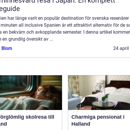
minnesvärd resa i Japan: En komplett
eguide
en har länge varit en populär destination för svenska resenärer
 minuten all inclusive Spanien är ett attraktivt alternativ för de 
 ha en bekväm och avkopplande semester. I denna artikel kommer
e en grundlig översikt av ...
a Blom
24 april
örglömlig skolresa till
Charmiga pensionat i
and
Halland