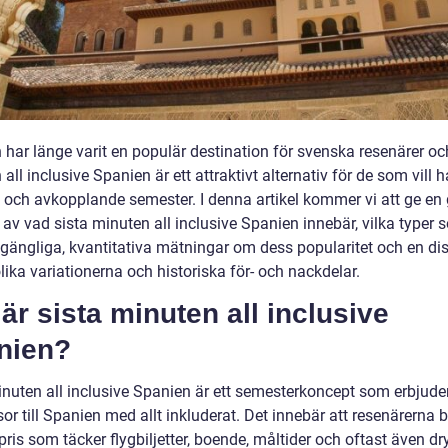
 har länge varit en populär destination för svenska resenärer oc
all inclusive Spanien är ett attraktivt alternativ för de som vill 
och avkopplande semester. I denna artikel kommer vi att ge en 
 av vad sista minuten all inclusive Spanien innebär, vilka typer
llgängliga, kvantitativa mätningar om dess popularitet och en di
ika variationerna och historiska för- och nackdelar.
är sista minuten all inclusive
nien?
inuten all inclusive Spanien är ett semesterkoncept som erbjude
or till Spanien med allt inkluderat. Det innebär att resenärerna b
 pris som täcker flygbiljetter, boende, måltider och oftast även dr