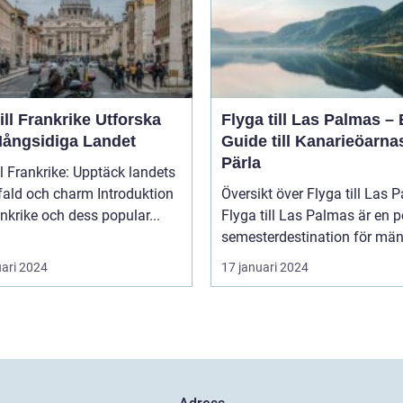
l Frankrike Utforska
Flyga till Las Palmas –
Mångsidiga Landet
Guide till Kanarieöarna
Pärla
ll Frankrike: Upptäck landets
 och charm Introduktion
Översikt över Flyga till Las 
rankrike och dess popular...
Flyga till Las Palmas är en 
semesterdestination för män.
uari 2024
17 januari 2024