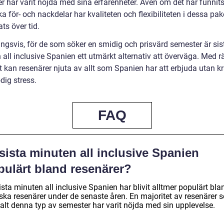
er har varit nöjda med sina erfarenheter. Även om det har funnit
ka för- och nackdelar har kvaliteten och flexibiliteten i dessa pak
ats över tid.
ingsvis, för de som söker en smidig och prisvärd semester är sis
all inclusive Spanien ett utmärkt alternativ att överväga. Med rä
t kan resenärer njuta av allt som Spanien har att erbjuda utan k
dig stress.
FAQ
sista minuten all inclusive Spanien
pulärt bland resenärer?
ista minuten all inclusive Spanien har blivit alltmer populärt bla
ska resenärer under de senaste åren. En majoritet av resenärer 
valt denna typ av semester har varit nöjda med sin upplevelse.