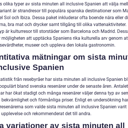
s olika typer av sista minuten all inclusive Spanien att välja mel
ariant är strandresor till populära spanska destinationer som Ma
l Sol och Ibiza. Dessa paket inkluderar ofta boende nära eller di
na, bra mat och drycker samt tillgång till olika vattenaktiviteter.
yp är kulturresor till storstäder som Barcelona och Madrid. Dess
r möjligheten att upptäcka Spaniens rika kulturella arv genom at
sevärdheter, museer och uppleva den lokala gastronomin.
titativa mätningar om sista minu
inclusive Spanien
tatistik från resebyråer har sista minuten all inclusive Spanien bl
 populärt bland svenska resenärer under de senaste åren. Antalet
ar har ökat stadigt och många resenärer väljer denna typ av se
s bekvämlighet och förmånliga priser. Enligt en undersökning ha
resenärerna som valde sista minuten all inclusive Spanien varit
 upplevelse och rekommenderat det till andra.
a variationer av sista minuten all