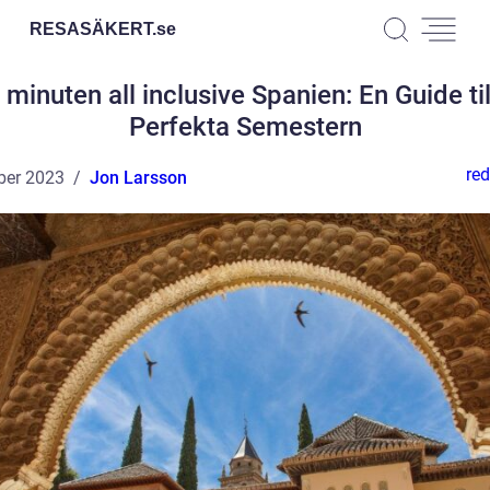
RESASÄKERT.
se
 minuten all inclusive Spanien: En Guide ti
Perfekta Semestern
red
ber 2023
Jon Larsson