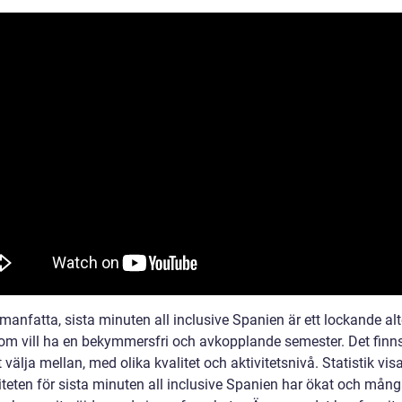
anfatta, sista minuten all inclusive Spanien är ett lockande alt
som vill ha en bekymmersfri och avkopplande semester. Det finns
t välja mellan, med olika kvalitet och aktivitetsnivå. Statistik visa
iteten för sista minuten all inclusive Spanien har ökat och mån