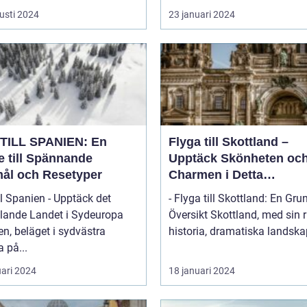
usti 2024
23 januari 2024
TILL SPANIEN: En
Flyga till Skottland –
e till Spännande
Upptäck Skönheten oc
ål och Resetyper
Charmen i Detta
Fascinerande Land
ll Spanien - Upptäck det
- Flyga till Skottland: En Gru
lande Landet i Sydeuropa
Översikt Skottland, med sin rika
n, beläget i sydvästra
historia, dramatiska landskap
 på...
uari 2024
18 januari 2024