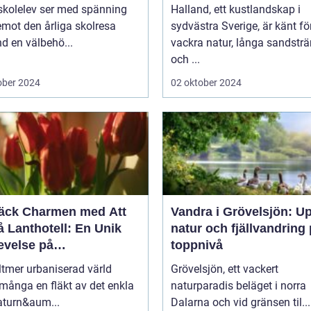
skolelev ser med spänning
Halland, ett kustlandskap i
mot den årliga skolresa
sydvästra Sverige, är känt fö
d en välbehö...
vackra natur, långa sandstr
och ...
ober 2024
02 oktober 2024
äck Charmen med Att
Vandra i Grövelsjön: U
 Lanthotell: En Unik
natur och fjällvandring
evelse på
toppnivå
andstorpet
lltmer urbaniserad värld
Grövelsjön, ett vackert
många en fläkt av det enkla
naturparadis beläget i norra
aturn&aum...
Dalarna och vid gränsen til...