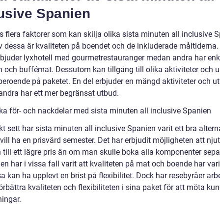
lusive Spanien
s flera faktorer som kan skilja olika sista minuten all inclusive 
av dessa är kvaliteten på boendet och de inkluderade måltiderna.
rbjuder lyxhotell med gourmetrestauranger medan andra har enk
och buffémat. Dessutom kan tillgång till olika aktiviteter och ut
beroende på paketet. En del erbjuder en mängd aktiviteter och ut
ndra har ett mer begränsat utbud.
ska för- och nackdelar med sista minuten all inclusive Spanien
kt sett har sista minuten all inclusive Spanien varit ett bra altern
ill ha en prisvärd semester. Det har erbjudit möjligheten att nju
 till ett lägre pris än om man skulle boka alla komponenter sepa
n har i vissa fall varit att kvaliteten på mat och boende har vari
a kan ha upplevt en brist på flexibilitet. Dock har resebyråer arb
förbättra kvaliteten och flexibiliteten i sina paket för att möta k
ningar.