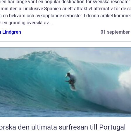
en har länge varit en populär destination för svenska resenärer
 minuten all inclusive Spanien är ett attraktivt alternativ för de 
 ha en bekväm och avkopplande semester. I denna artikel kommer
e en grundlig översikt av ...
n Lindgren
01 september
orska den ultimata surfresan till Portugal