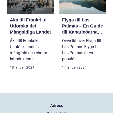
Åka till Frankrike
Flyga till Las
Utforska det
Palmas – En Guide
Mångsidiga Landet
till Kanarieöarnas
Pärla
Åka till Frankrike:
Översikt över Flyga till
Upptäck landets
Las Palmas Flyga till
mångfald och charm
Las Palmas är en
Introduktion till
populär
Frankrike och dess
semesterdestination
18 januari 2024
17 januari 2024
popular...
för män...
Adress