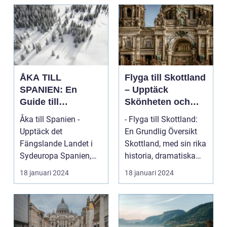
ÅKA TILL
Flyga till Skottland
SPANIEN: En
– Upptäck
Guide till
Skönheten och
Spännande
Charmen i Detta
Åka till Spanien -
- Flyga till Skottland:
Resmål och
Fascinerande
Upptäck det
En Grundlig Översikt
Resetyper
Land
Fängslande Landet i
Skottland, med sin rika
Sydeuropa Spanien,
historia, dramatiska
beläget i sydvästra
landskap ...
18 januari 2024
18 januari 2024
Europa på...