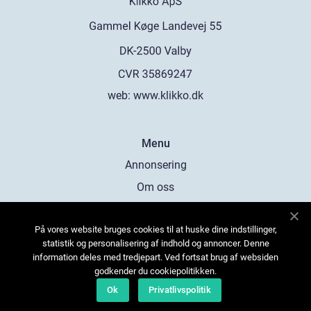
web:
www.klikko.dk
Menu
Annonsering
Om oss
Cookies
På vores website bruges cookies til at huske dine indstillinger,
Kontakta oss
statistik og personalisering af indhold og annoncer. Denne
Sitemap
information deles med tredjepart. Ved fortsat brug af websiden
godkender du cookiepolitikken.
Ok
Privatlivspolitik