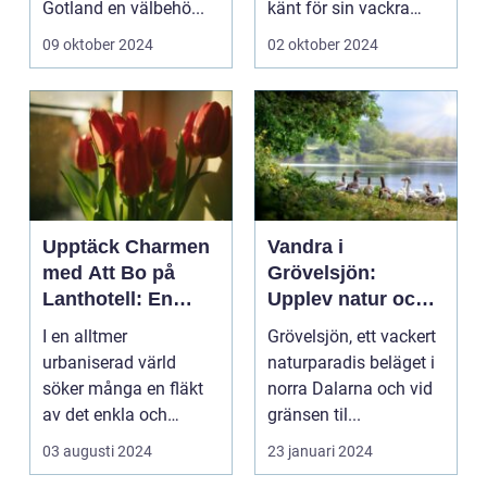
Gotland en välbehö...
känt för sin vackra
natur, långa
09 oktober 2024
02 oktober 2024
sandstränder och ...
Upptäck Charmen
Vandra i
med Att Bo på
Grövelsjön:
Lanthotell: En
Upplev natur och
Unik Upplevelse
fjällvandring på
I en alltmer
Grövelsjön, ett vackert
på Smålandstorpet
toppnivå
urbaniserad värld
naturparadis beläget i
söker många en fläkt
norra Dalarna och vid
av det enkla och
gränsen til...
naturn&aum...
03 augusti 2024
23 januari 2024