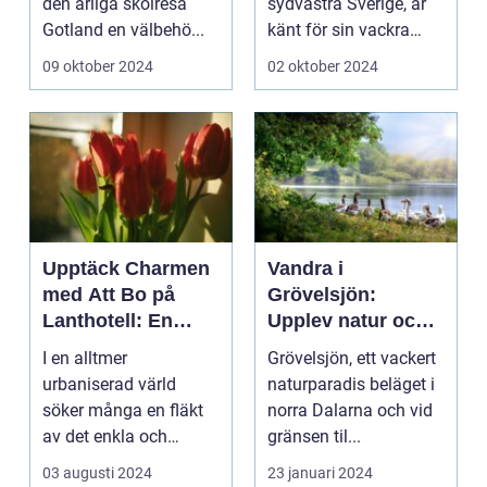
den årliga skolresa
sydvästra Sverige, är
Gotland en välbehö...
känt för sin vackra
natur, långa
09 oktober 2024
02 oktober 2024
sandstränder och ...
Upptäck Charmen
Vandra i
med Att Bo på
Grövelsjön:
Lanthotell: En
Upplev natur och
Unik Upplevelse
fjällvandring på
I en alltmer
Grövelsjön, ett vackert
på Smålandstorpet
toppnivå
urbaniserad värld
naturparadis beläget i
söker många en fläkt
norra Dalarna och vid
av det enkla och
gränsen til...
naturn&aum...
03 augusti 2024
23 januari 2024