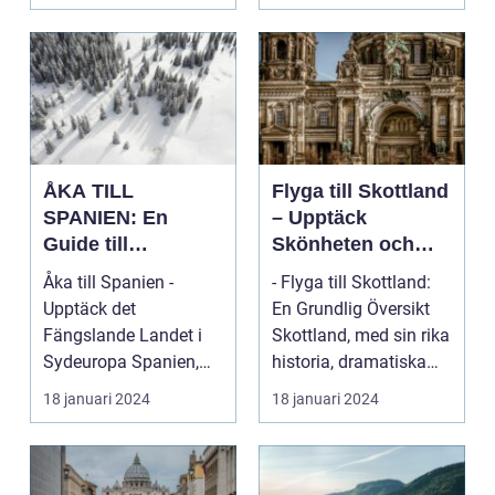
ÅKA TILL
Flyga till Skottland
SPANIEN: En
– Upptäck
Guide till
Skönheten och
Spännande
Charmen i Detta
Åka till Spanien -
- Flyga till Skottland:
Resmål och
Fascinerande
Upptäck det
En Grundlig Översikt
Resetyper
Land
Fängslande Landet i
Skottland, med sin rika
Sydeuropa Spanien,
historia, dramatiska
beläget i sydvästra
landskap ...
18 januari 2024
18 januari 2024
Europa på...