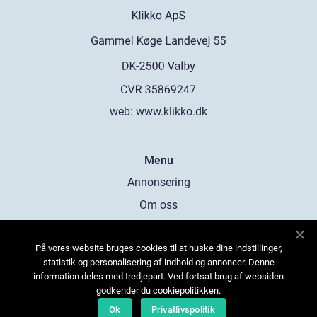
web:
www.klikko.dk
Menu
Annonsering
Om oss
Cookies
På vores website bruges cookies til at huske dine indstillinger,
Kontakta oss
statistik og personalisering af indhold og annoncer. Denne
Sitemap
information deles med tredjepart. Ved fortsat brug af websiden
godkender du cookiepolitikken.
Ok
Privatlivspolitik