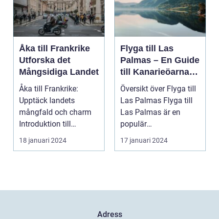
Åka till Frankrike
Flyga till Las
Utforska det
Palmas – En Guide
Mångsidiga Landet
till Kanarieöarnas
Pärla
Åka till Frankrike:
Översikt över Flyga till
Upptäck landets
Las Palmas Flyga till
mångfald och charm
Las Palmas är en
Introduktion till
populär
Frankrike och dess
semesterdestination
18 januari 2024
17 januari 2024
popular...
för män...
Adress