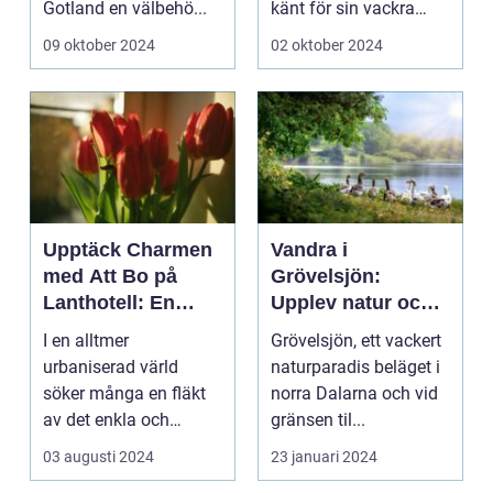
Gotland en välbehö...
känt för sin vackra
natur, långa
09 oktober 2024
02 oktober 2024
sandstränder och ...
Upptäck Charmen
Vandra i
med Att Bo på
Grövelsjön:
Lanthotell: En
Upplev natur och
Unik Upplevelse
fjällvandring på
I en alltmer
Grövelsjön, ett vackert
på Smålandstorpet
toppnivå
urbaniserad värld
naturparadis beläget i
söker många en fläkt
norra Dalarna och vid
av det enkla och
gränsen til...
naturn&aum...
03 augusti 2024
23 januari 2024