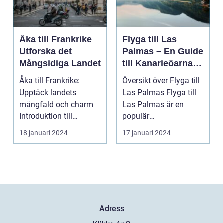
Åka till Frankrike
Flyga till Las
Utforska det
Palmas – En Guide
Mångsidiga Landet
till Kanarieöarnas
Pärla
Åka till Frankrike:
Översikt över Flyga till
Upptäck landets
Las Palmas Flyga till
mångfald och charm
Las Palmas är en
Introduktion till
populär
Frankrike och dess
semesterdestination
18 januari 2024
17 januari 2024
popular...
för män...
Adress