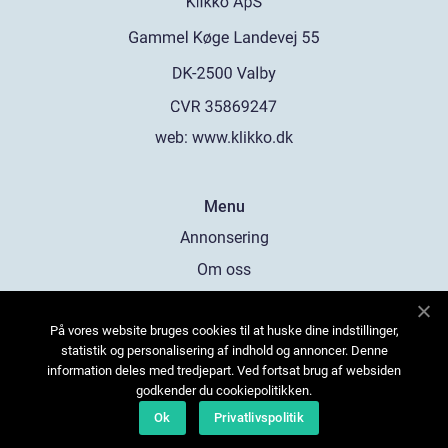
web:
www.klikko.dk
Menu
Annonsering
Om oss
Cookies
På vores website bruges cookies til at huske dine indstillinger,
Kontakta oss
statistik og personalisering af indhold og annoncer. Denne
Sitemap
information deles med tredjepart. Ved fortsat brug af websiden
godkender du cookiepolitikken.
Ok
Privatlivspolitik