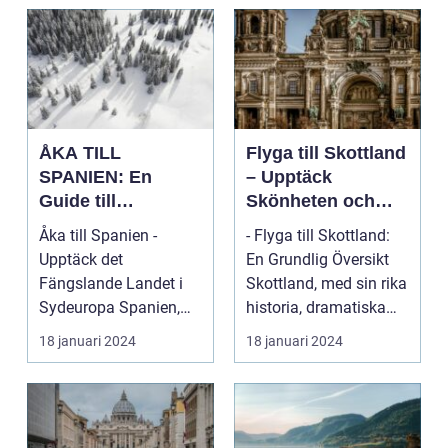
ÅKA TILL
Flyga till Skottland
SPANIEN: En
– Upptäck
Guide till
Skönheten och
Spännande
Charmen i Detta
Åka till Spanien -
- Flyga till Skottland:
Resmål och
Fascinerande
Upptäck det
En Grundlig Översikt
Resetyper
Land
Fängslande Landet i
Skottland, med sin rika
Sydeuropa Spanien,
historia, dramatiska
beläget i sydvästra
landskap ...
18 januari 2024
18 januari 2024
Europa på...