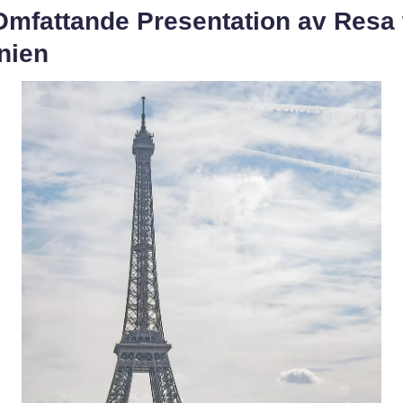
mfattande Presentation av Resa t
nien