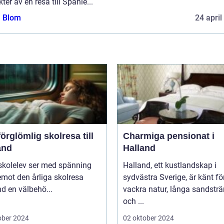
ter av en resa till Spanie...
a Blom
24 april
örglömlig skolresa till
Charmiga pensionat i
and
Halland
skolelev ser med spänning
Halland, ett kustlandskap i
mot den årliga skolresa
sydvästra Sverige, är känt fö
d en välbehö...
vackra natur, långa sandstr
och ...
ober 2024
02 oktober 2024