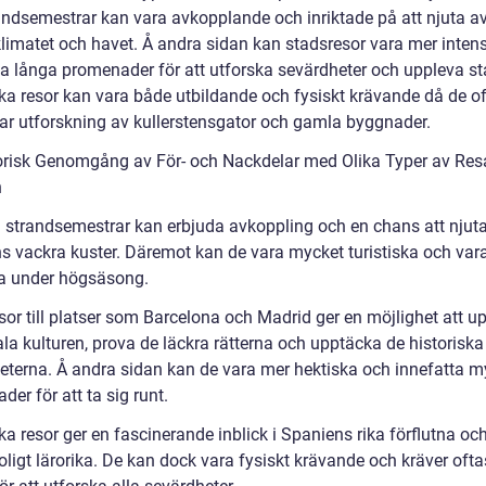
andsemestrar kan vara avkopplande och inriktade på att njuta av
limatet och havet. Å andra sidan kan stadsresor vara mer inten
la långa promenader för att utforska sevärdheter och uppleva sta
ska resor kan vara både utbildande och fysiskt krävande då de o
tar utforskning av kullerstensgator och gamla byggnader.
orisk Genomgång av För- och Nackdelar med Olika Typer av Resa 
n
h strandsemestrar kan erbjuda avkoppling och en chans att njut
s vackra kuster. Däremot kan de vara mycket turistiska och var
la under högsäsong.
sor till platser som Barcelona och Madrid ger en möjlighet att u
la kulturen, prova de läckra rätterna och upptäcka de historiska
eterna. Å andra sidan kan de vara mer hektiska och innefatta m
er för att ta sig runt.
ka resor ger en fascinerande inblick i Spaniens rika förflutna oc
oligt lärorika. De kan dock vara fysiskt krävande och kräver ofta