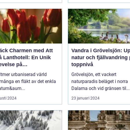
äck Charmen med Att
Vandra i Grövelsjön: U
 Lanthotell: En Unik
natur och fjällvandring
evelse på
toppnivå
andstorpet
lltmer urbaniserad värld
Grövelsjön, ett vackert
många en fläkt av det enkla
naturparadis beläget i norra
aturn&aum...
Dalarna och vid gränsen til...
usti 2024
23 januari 2024