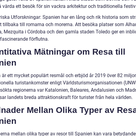
 värda ett besök för sin vackra arkitektur och traditionella festiv
riska Utforskningar: Spanien har en lång och rik historia som st
t tillbaka till romarna och morerna. Att besöka platser som Alha
, Mezquita i Córdoba och den gamla staden Toledo ger en inblic
fascinerande förflutna.
titativa Mätningar om Resa till
nien
 är ett mycket populärt resmål och erbjöd år 2019 över 82 miljo
tionella turistankomster enligt Världsturismorganisationen (UN
sökta regionerna var Katalonien, Baleares, Andalusien och Madr
sar landets breda attraktionskraft för turister från hela världen.
lnader Mellan Olika Typer av Resa 
nien
erna mellan olika typer av resor till Spanien kan vara betydande.