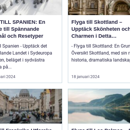
TILL SPANIEN: En
Flyga till Skottland –
e till Spännande
Upptäck Skönheten oc
ål och Resetyper
Charmen i Detta
Fascinerande Land
ll Spanien - Upptäck det
- Flyga till Skottland: En Gru
lande Landet i Sydeuropa
Översikt Skottland, med sin rika
n, beläget i sydvästra
historia, dramatiska landskap
 på...
uari 2024
18 januari 2024