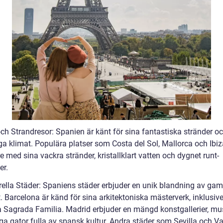
och Strandresor: Spanien är känt för sina fantastiska stränder o
ga klimat. Populära platser som Costa del Sol, Mallorca och Ibiz
 med sina vackra stränder, kristallklart vatten och dygnet runt-
er.
urella Städer: Spaniens städer erbjuder en unik blandning av ga
. Barcelona är känd för sina arkitektoniska mästerverk, inklusiv
a Sagrada Familia. Madrid erbjuder en mängd konstgallerier, mu
iga gator fulla av spansk kultur. Andra städer som Sevilla och V