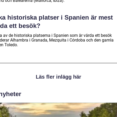
id och Balearerna (Mallorca, Ibiza).
ka historiska platser i Spanien är mest
rda ett besök?
a av de historiska platserna i Spanien som är värda ett besök
uderar Alhambra i Granada, Mezquita i Córdoba och den gamla
en Toledo.
Läs fler inlägg här
 nyheter