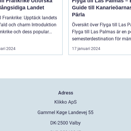
l Frankrike Utforska
Flyga till Las Palmas –
Mångsidiga Landet
Guide till Kanarieöarna
Pärla
ll Frankrike: Upptäck landets
 och charm Introduktion
Översikt över Flyga till Las 
rankrike och dess popular...
Flyga till Las Palmas är en 
semesterdestination för män.
uari 2024
17 januari 2024
Adress