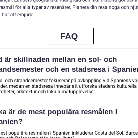
resmål för alla typer av resenärer. Planera din resa noga och njut
 har att erbjuda.
FAQ
 är skillnaden mellan en sol- och
randsemester och en stadsresa i Spani
ol- och strandsemester fokuserar på avkoppling vid Spaniens va
nder, medan en stadsresa innebär att utforska stadens kulturella
dheter, arkitektur och lokala matupplevelser.
ka är de mest populära resmålen i
anien?
est populära resmålen i Spanien inkluderar Costa del Sol, Barce