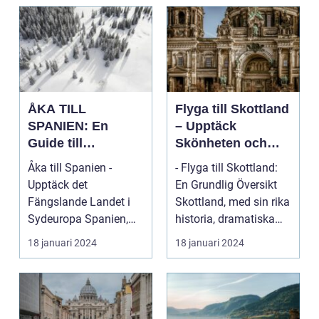
ÅKA TILL
Flyga till Skottland
SPANIEN: En
– Upptäck
Guide till
Skönheten och
Spännande
Charmen i Detta
Åka till Spanien -
- Flyga till Skottland:
Resmål och
Fascinerande
Upptäck det
En Grundlig Översikt
Resetyper
Land
Fängslande Landet i
Skottland, med sin rika
Sydeuropa Spanien,
historia, dramatiska
beläget i sydvästra
landskap ...
18 januari 2024
18 januari 2024
Europa på...