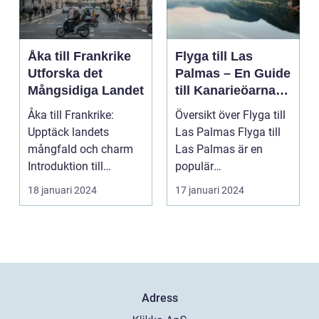
Åka till Frankrike
Flyga till Las
Utforska det
Palmas – En Guide
Mångsidiga Landet
till Kanarieöarnas
Pärla
Åka till Frankrike:
Översikt över Flyga till
Upptäck landets
Las Palmas Flyga till
mångfald och charm
Las Palmas är en
Introduktion till
populär
Frankrike och dess
semesterdestination
18 januari 2024
17 januari 2024
popular...
för män...
Adress