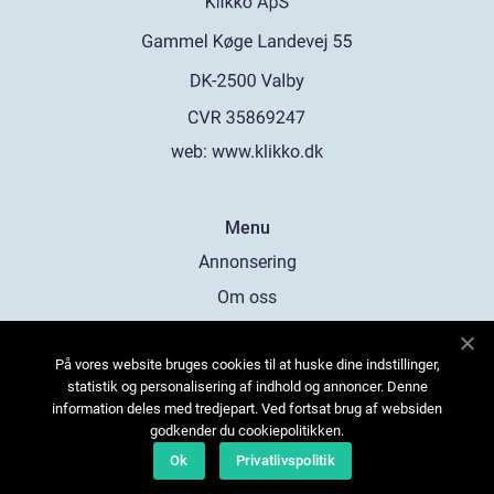
web:
www.klikko.dk
Menu
Annonsering
Om oss
Cookies
På vores website bruges cookies til at huske dine indstillinger,
Kontakta oss
statistik og personalisering af indhold og annoncer. Denne
Sitemap
information deles med tredjepart. Ved fortsat brug af websiden
godkender du cookiepolitikken.
Ok
Privatlivspolitik