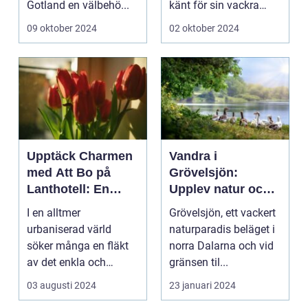
Gotland en välbehö...
känt för sin vackra
natur, långa
09 oktober 2024
02 oktober 2024
sandstränder och ...
Upptäck Charmen
Vandra i
med Att Bo på
Grövelsjön:
Lanthotell: En
Upplev natur och
Unik Upplevelse
fjällvandring på
I en alltmer
Grövelsjön, ett vackert
på Smålandstorpet
toppnivå
urbaniserad värld
naturparadis beläget i
söker många en fläkt
norra Dalarna och vid
av det enkla och
gränsen til...
naturn&aum...
03 augusti 2024
23 januari 2024