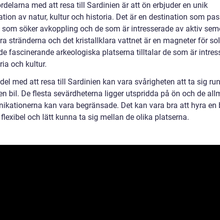
rdelarna med att resa till Sardinien är att ön erbjuder en unik
ion av natur, kultur och historia. Det är en destination som pas
 som söker avkoppling och de som är intresserade av aktiv seme
a stränderna och det kristallklara vattnet är en magneter för sol
e fascinerande arkeologiska platserna tilltalar de som är intre
ria och kultur.
el med att resa till Sardinien kan vara svårigheten att ta sig ru
en bil. De flesta sevärdheterna ligger utspridda på ön och de al
kationerna kan vara begränsade. Det kan vara bra att hyra en b
 flexibel och lätt kunna ta sig mellan de olika platserna.