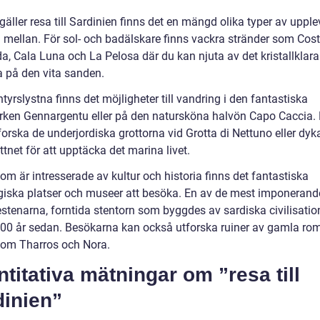
gäller resa till Sardinien finns det en mängd olika typer av upple
ja mellan. För sol- och badälskare finns vackra stränder som Cos
a, Cala Luna och La Pelosa där du kan njuta av det kristallklara
a på den vita sanden.
tyrslystna finns det möjligheter till vandring i den fantastiska
rken Gennargentu eller på den natursköna halvön Capo Caccia.
orska de underjordiska grottorna vid Grotta di Nettuno eller dyka
ttnet för att upptäcka det marina livet.
om är intresserade av kultur och historia finns det fantastiska
giska platser och museer att besöka. En av de mest imponerand
stenarna, forntida stentorn som byggdes av sardiska civilisation
000 år sedan. Besökarna kan också utforska ruiner av gamla ro
som Tharros och Nora.
titativa mätningar om ”resa till
dinien”