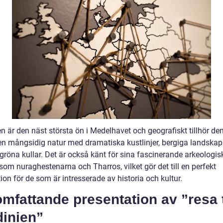
n är den näst största ön i Medelhavet och geografiskt tillhör den 
en mångsidig natur med dramatiska kustlinjer, bergiga landskap
gröna kullar. Det är också känt för sina fascinerande arkeologis
 som nuraghestenarna och Tharros, vilket gör det till en perfekt
ion för de som är intresserade av historia och kultur.
mfattande presentation av ”resa t
dinien”