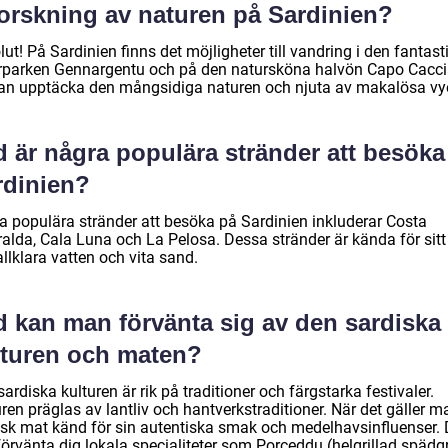
forskning av naturen på Sardinien?
ut! På Sardinien finns det möjligheter till vandring i den fantast
rparken Gennargentu och på den natursköna halvön Capo Cacci
an upptäcka den mångsidiga naturen och njuta av makalösa vye
d är några populära stränder att besöka
rdinien?
a populära stränder att besöka på Sardinien inkluderar Costa
alda, Cala Luna och La Pelosa. Dessa stränder är kända för sitt
allklara vatten och vita sand.
d kan man förvänta sig av den sardiska
lturen och maten?
ardiska kulturen är rik på traditioner och färgstarka festivaler.
ren präglas av lantliv och hantverkstraditioner. När det gäller ma
isk mat känd för sin autentiska smak och medelhavsinfluenser.
örvänta dig lokala specialiteter som Porceddu (helgrillad spädgr