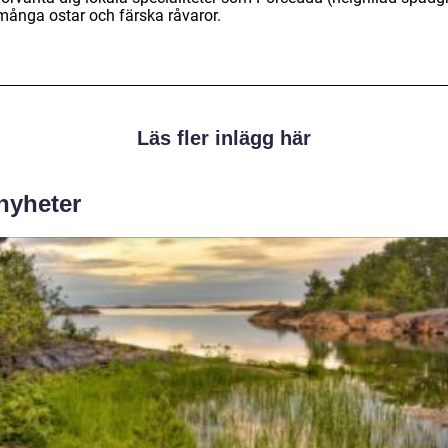
många ostar och färska råvaror.
Läs fler inlägg här
 nyheter