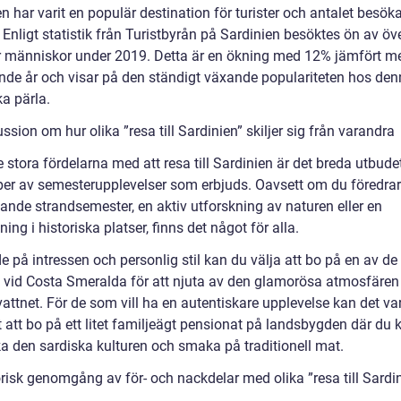
n har varit en populär destination för turister och antalet besök
. Enligt statistik från Turistbyrån på Sardinien besöktes ön av öv
r människor under 2019. Detta är en ökning med 12% jämfört m
nde år och visar på den ständigt växande populariteten hos de
ka pärla.
ssion om hur olika ”resa till Sardinien” skiljer sig från varandra
 stora fördelarna med att resa till Sardinien är det breda utbude
yper av semesterupplevelser som erbjuds. Oavsett om du föredrar
ande strandsemester, en aktiv utforskning av naturen eller en
ing i historiska platser, finns det något för alla.
 på intressen och personlig stil kan du välja att bo på en av de
n vid Costa Smeralda för att njuta av den glamorösa atmosfären
attnet. För de som vill ha en autentiskare upplevelse kan det va
 att bo på ett litet familjeägt pensionat på landsbygden där du 
a den sardiska kulturen och smaka på traditionell mat.
orisk genomgång av för- och nackdelar med olika ”resa till Sardi