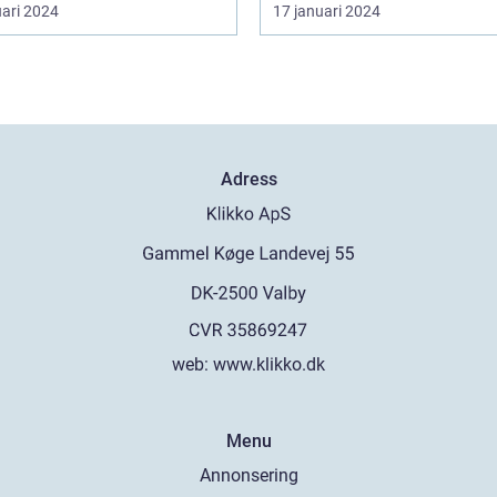
uari 2024
17 januari 2024
Adress
web:
www.klikko.dk
Menu
Annonsering