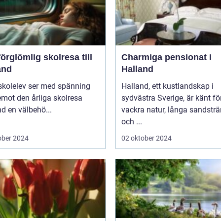
örglömlig skolresa till
Charmiga pensionat i
and
Halland
skolelev ser med spänning
Halland, ett kustlandskap i
mot den årliga skolresa
sydvästra Sverige, är känt fö
d en välbehö...
vackra natur, långa sandstr
och ...
ober 2024
02 oktober 2024