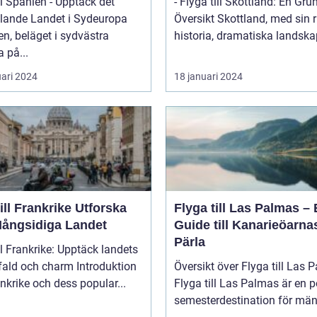
ll Spanien - Upptäck det
- Flyga till Skottland: En Gru
lande Landet i Sydeuropa
Översikt Skottland, med sin rika
n, beläget i sydvästra
historia, dramatiska landskap
 på...
uari 2024
18 januari 2024
l Frankrike Utforska
Flyga till Las Palmas –
Mångsidiga Landet
Guide till Kanarieöarna
Pärla
ll Frankrike: Upptäck landets
 och charm Introduktion
Översikt över Flyga till Las 
rankrike och dess popular...
Flyga till Las Palmas är en 
semesterdestination för män.