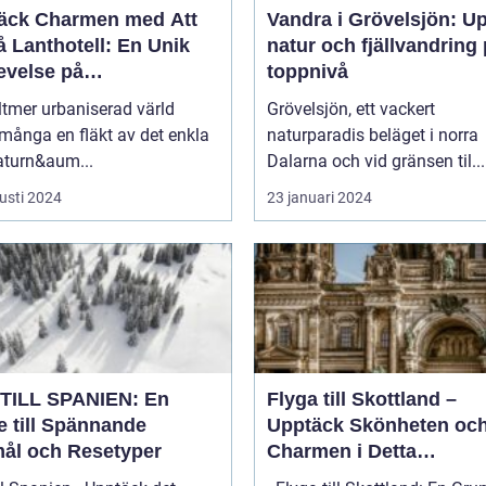
äck Charmen med Att
Vandra i Grövelsjön: U
 Lanthotell: En Unik
natur och fjällvandring
evelse på
toppnivå
andstorpet
lltmer urbaniserad värld
Grövelsjön, ett vackert
många en fläkt av det enkla
naturparadis beläget i norra
aturn&aum...
Dalarna och vid gränsen til...
usti 2024
23 januari 2024
TILL SPANIEN: En
Flyga till Skottland –
e till Spännande
Upptäck Skönheten oc
ål och Resetyper
Charmen i Detta
Fascinerande Land