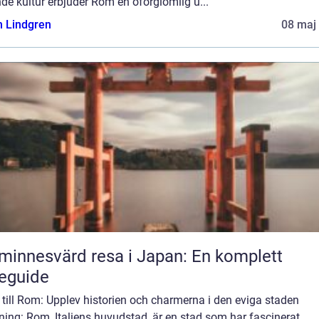
de kultur erbjuder Rom en oförglömlig u...
n Lindgren
08 maj
minnesvärd resa i Japan: En komplett
eguide
till Rom: Upplev historien och charmerna i den eviga staden
ning: Rom, Italiens huvudstad, är en stad som har fascinerat