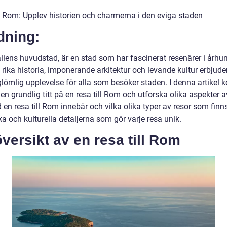
ll Rom: Upplev historien och charmerna i den eviga staden
dning:
aliens huvudstad, är en stad som har fascinerat resenärer i århu
 rika historia, imponerande arkitektur och levande kultur erbjud
glömlig upplevelse för alla som besöker staden. I denna artikel
a en grundlig titt på en resa till Rom och utforska olika aspekter a
 en resa till Rom innebär och vilka olika typer av resor som finns 
ka och kulturella detaljerna som gör varje resa unik.
versikt av en resa till Rom