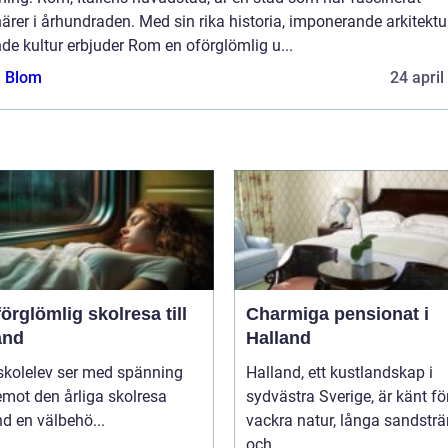
ärer i århundraden. Med sin rika historia, imponerande arkitektu
de kultur erbjuder Rom en oförglömlig u...
a Blom
24 april
örglömlig skolresa till
Charmiga pensionat i
and
Halland
skolelev ser med spänning
Halland, ett kustlandskap i
mot den årliga skolresa
sydvästra Sverige, är känt fö
d en välbehö...
vackra natur, långa sandstr
och ...