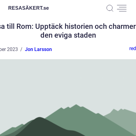
RESASÄKERT.
se
a till Rom: Upptäck historien och charmer
den eviga staden
red
ber 2023
Jon Larsson