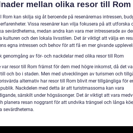
lnader mellan olika resor till Rom
ll Rom kan skilja sig åt beroende på resenärernas intressen, bud
 erfarenheter. Vissa resenärer kan vilja fokusera på att utforska 
ska sevärdheterna, medan andra kan vara mer intresserade av de
kulturen och den lokala livsstilen. Det är viktigt att välja en r
ens egna intressen och behov för att få en mer givande upplevel
sk genomgång av för- och nackdelar med olika resor till Rom
 var resor till Rom främst för dem med högre inkomst, då det var
 till och bo i staden. Men med utvecklingen av turismen och till
 prisvärda alternativ har resor till Rom blivit mer tillgängliga för e
 publik. Nackdelen med detta är att turistmassorna kan vara
digande, särskilt under högsäsonger. Det är viktigt att vara med
ch planera resan noggrant för att undvika trängsel och långa köe
a sevärdheterna.