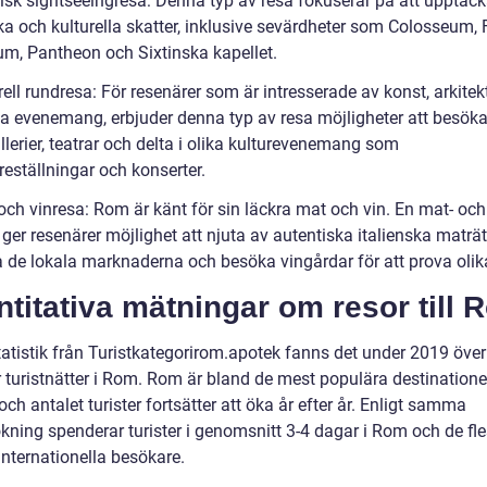
sisk sightseeingresa: Denna typ av resa fokuserar på att upptä
ska och kulturella skatter, inklusive sevärdheter som Colosseum,
, Pantheon och Sixtinska kapellet.
rell rundresa: För resenärer som är intresserade av konst, arkitek
lla evenemang, erbjuder denna typ av resa möjligheter att besö
lerier, teatrar och delta i olika kulturevenemang som
eställningar och konserter.
och vinresa: Rom är känt för sin läckra mat och vin. En mat- och
 ger resenärer möjlighet att njuta av autentiska italienska maträtt
a de lokala marknaderna och besöka vingårdar för att prova olika
titativa mätningar om resor till 
tatistik från Turistkategorirom.apotek fanns det under 2019 över
r turistnätter i Rom. Rom är bland de mest populära destinatione
ch antalet turister fortsätter att öka år efter år. Enligt samma
kning spenderar turister i genomsnitt 3-4 dagar i Rom och de fle
internationella besökare.