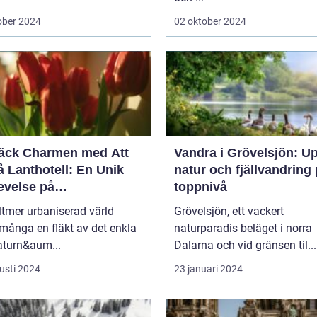
ober 2024
02 oktober 2024
äck Charmen med Att
Vandra i Grövelsjön: U
 Lanthotell: En Unik
natur och fjällvandring
evelse på
toppnivå
andstorpet
lltmer urbaniserad värld
Grövelsjön, ett vackert
många en fläkt av det enkla
naturparadis beläget i norra
aturn&aum...
Dalarna och vid gränsen til...
usti 2024
23 januari 2024