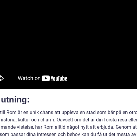
utning:
till Rom är en unik chans att uppleva en stad som bär på en otro
storia, kultur och charm. Oavsett om det är din första resa elle
mande vistelse, har Rom alltid något nytt att erbjuda. Genom att
 som passar dina intressen och behov kan du få ut det mesta av