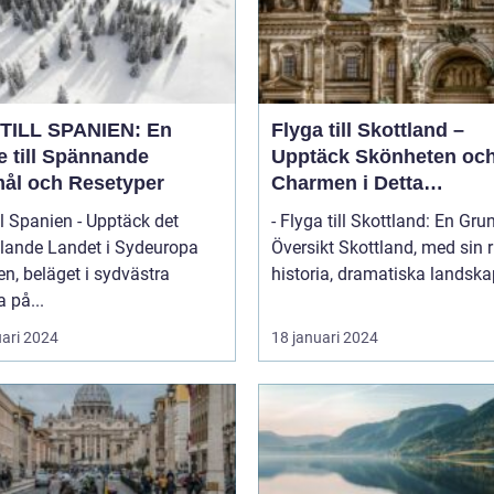
TILL SPANIEN: En
Flyga till Skottland –
e till Spännande
Upptäck Skönheten oc
ål och Resetyper
Charmen i Detta
Fascinerande Land
ll Spanien - Upptäck det
- Flyga till Skottland: En Gru
lande Landet i Sydeuropa
Översikt Skottland, med sin rika
n, beläget i sydvästra
historia, dramatiska landskap
 på...
uari 2024
18 januari 2024