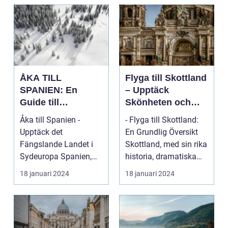
ÅKA TILL
Flyga till Skottland
SPANIEN: En
– Upptäck
Guide till
Skönheten och
Spännande
Charmen i Detta
Åka till Spanien -
- Flyga till Skottland:
Resmål och
Fascinerande
Upptäck det
En Grundlig Översikt
Resetyper
Land
Fängslande Landet i
Skottland, med sin rika
Sydeuropa Spanien,
historia, dramatiska
beläget i sydvästra
landskap ...
18 januari 2024
18 januari 2024
Europa på...