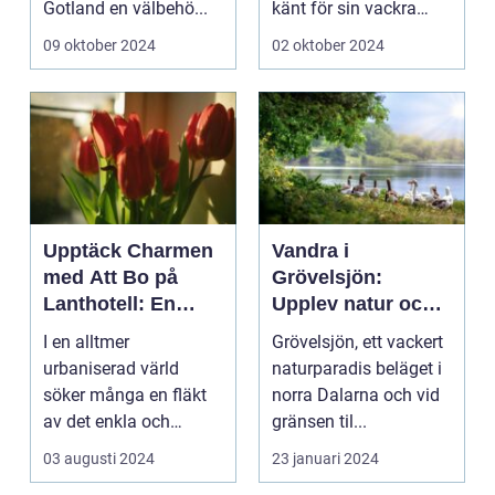
Gotland en välbehö...
känt för sin vackra
natur, långa
09 oktober 2024
02 oktober 2024
sandstränder och ...
Upptäck Charmen
Vandra i
med Att Bo på
Grövelsjön:
Lanthotell: En
Upplev natur och
Unik Upplevelse
fjällvandring på
I en alltmer
Grövelsjön, ett vackert
på Smålandstorpet
toppnivå
urbaniserad värld
naturparadis beläget i
söker många en fläkt
norra Dalarna och vid
av det enkla och
gränsen til...
naturn&aum...
03 augusti 2024
23 januari 2024