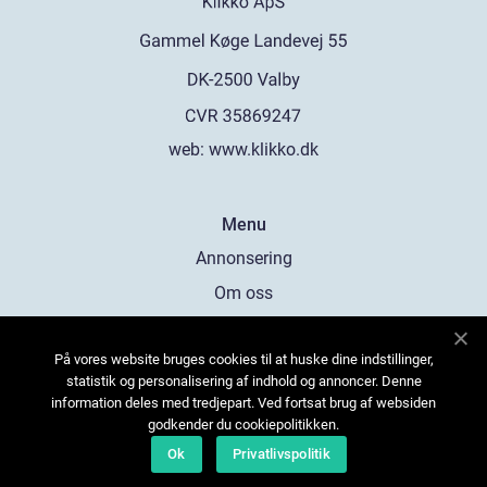
web:
www.klikko.dk
Menu
Annonsering
Om oss
Cookies
På vores website bruges cookies til at huske dine indstillinger,
Kontakta oss
statistik og personalisering af indhold og annoncer. Denne
Sitemap
information deles med tredjepart. Ved fortsat brug af websiden
godkender du cookiepolitikken.
Ok
Privatlivspolitik