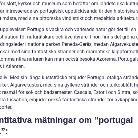
för slott, kyrkor och museum som berättar om landets rika kultur
är intresserade av portugisisk upptäcktsanda är den historiska 
t måste, med sina pittoreska vindistrikt och medeltida arkitektur.
upplevelser: Portugals vackra och varierade natur gör det till en
ination för naturälskare och äventyrare. I norr finns det gröna 
dringsleder i nationalparken Peneda-Gerês, medan Algarvekuste
ockar med sina fantastiska stränder och dramatiska klippformati
 komma nära naturen kan man också besöka Azorerna, Portugal
 i Atlanten.
dliv: Med sin långa kuststräcka erbjuder Portugal otaliga strände
ker. Algarvekusten, med sina gyllene stränder och turkosblått hav
 resmål för sol- och badsemester. Cascais, Estoril och Sintra, s
nära Lissabon, erbjuder också fantastiska stränder för avkopplin
orter.
titativa mätningar om ”portugal
”: