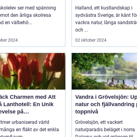
skolelev ser med spänning
Halland, ett kustlandskap i
mot den årliga skolresa
sydvästra Sverige, är känt fö
d en välbehö...
vackra natur, långa sandstr
och ...
ober 2024
02 oktober 2024
äck Charmen med Att
Vandra i Grövelsjön: U
 Lanthotell: En Unik
natur och fjällvandring
evelse på
toppnivå
andstorpet
lltmer urbaniserad värld
Grövelsjön, ett vackert
många en fläkt av det enkla
naturparadis beläget i norra
aturn&aum...
Dalarna och vid gränsen til...