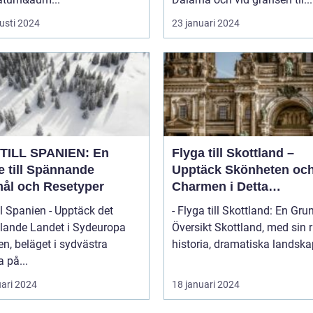
usti 2024
23 januari 2024
TILL SPANIEN: En
Flyga till Skottland –
e till Spännande
Upptäck Skönheten oc
ål och Resetyper
Charmen i Detta
Fascinerande Land
ll Spanien - Upptäck det
- Flyga till Skottland: En Gru
lande Landet i Sydeuropa
Översikt Skottland, med sin rika
n, beläget i sydvästra
historia, dramatiska landskap
 på...
uari 2024
18 januari 2024