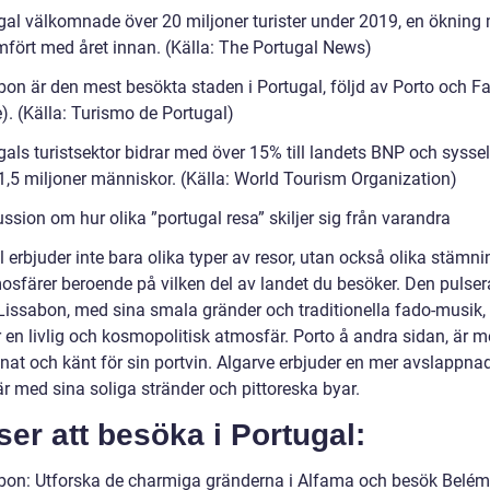
gal välkomnade över 20 miljoner turister under 2019, en ökning
mfört med året innan. (Källa: The Portugal News)
bon är den mest besökta staden i Portugal, följd av Porto och F
). (Källa: Turismo de Portugal)
als turistsektor bidrar med över 15% till landets BNP och syssel
1,5 miljoner människor. (Källa: World Tourism Organization)
ssion om hur olika ”portugal resa” skiljer sig från varandra
 erbjuder inte bara olika typer av resor, utan också olika stämni
osfärer beroende på vilken del av landet du besöker. Den pulse
Lissabon, med sina smala gränder och traditionella fado-musik,
 en livlig och kosmopolitisk atmosfär. Porto å andra sidan, är m
nat och känt för sin portvin. Algarve erbjuder en mer avslappna
r med sina soliga stränder och pittoreska byar.
ser att besöka i Portugal:
bon: Utforska de charmiga gränderna i Alfama och besök Belém