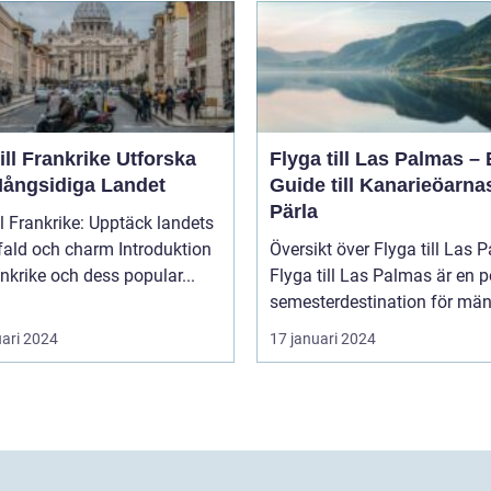
l Frankrike Utforska
Flyga till Las Palmas –
Mångsidiga Landet
Guide till Kanarieöarna
Pärla
ll Frankrike: Upptäck landets
 och charm Introduktion
Översikt över Flyga till Las 
rankrike och dess popular...
Flyga till Las Palmas är en 
semesterdestination för män.
uari 2024
17 januari 2024