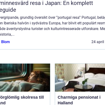
minnesvärd resa i Japan: En komplett
eguide
ergripande, grundlig översikt över ”portugal resa” Portugal, belä
n Iberiska halvön i sydvästra Europa, har blivit ett populärt res
åde äventyrslystna turister och kulturintresserade utforskare. M
istoria,...
a Blom
24 april
örglömlig skolresa till
Charmiga pensionat i
and
Halland