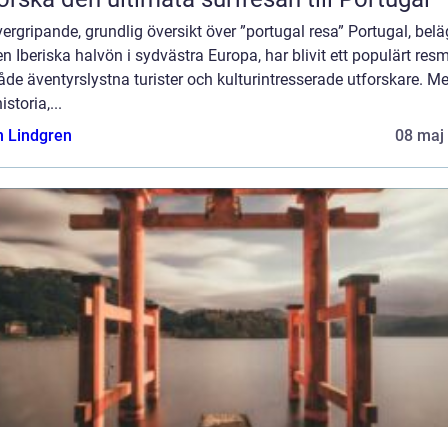
ergripande, grundlig översikt över ”portugal resa” Portugal, belä
n Iberiska halvön i sydvästra Europa, har blivit ett populärt res
åde äventyrslystna turister och kulturintresserade utforskare. M
istoria,...
n Lindgren
08 maj