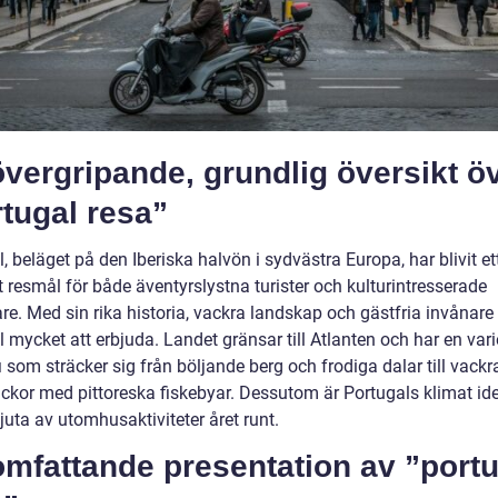
vergripande, grundlig översikt ö
tugal resa”
, beläget på den Iberiska halvön i sydvästra Europa, har blivit et
 resmål för både äventyrslystna turister och kulturintresserade
re. Med sin rika historia, vackra landskap och gästfria invånare
 mycket att erbjuda. Landet gränsar till Atlanten och har en var
 som sträcker sig från böljande berg och frodiga dalar till vackr
äckor med pittoreska fiskebyar. Dessutom är Portugals klimat ide
njuta av utomhusaktiviteter året runt.
mfattande presentation av ”portu