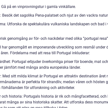
 Gå på en vinprovningstur i gamla vinkällare.
a: Besök det sagolika Pena-palatset och njut av den vackra natur
rna: Utforska de spektakulära vulkaniska landskapen och bad i
orisk genomgång av för- och nackdelar med olika ”portugal resa”
l har genomgått en imponerande utveckling som resmål under 
åren. Fördelarna med att resa till Portugal inkluderar:
värdhet: Portugal erbjuder överkomliga priser för boende, mat oc
eter jämfört med många andra europeiska länder.
: Med sitt milda klimat är Portugal en attraktiv destination året r
ånaderna är perfekta för strandliv, medan våren och hösten g
 förhållanden för utforskning och aktiviteter.
r och historia: Portugals historia är rik och mångfacetterad, och
arat många av sina historiska skatter. Att utforska dess monum
ur är som att göra en resa tillbaka i tiden.