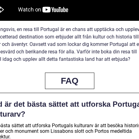
ngsvis, en resa till Portugal är en chans att upptäcka och upple
tterad destination som erbjuder allt från kultur och historia till
r och äventyr. Oavsett vad som lockar dig kommer Portugal att 
svärd och berikande resa för alla. Varför inte boka din resa till
 idag och upplev allt detta fantastiska land har att erbjuda?
FAQ
 är det bästa sättet att utforska Portug
lturarv?
ästa sättet att utforska Portugals kulturarv är att besöka histor
ser och monument som Lissabons slott och Portos medeltida
ektur.