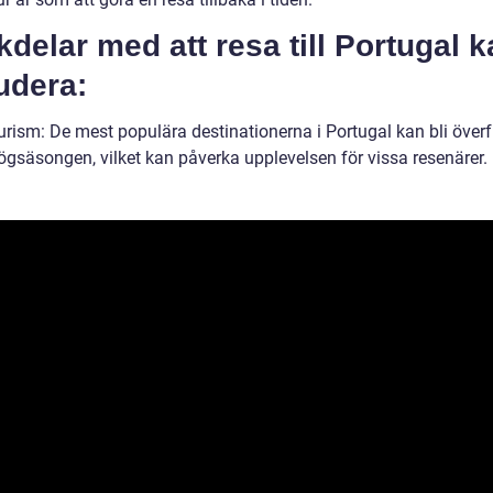
delar med att resa till Portugal 
udera:
urism: De mest populära destinationerna i Portugal kan bli överf
ögsäsongen, vilket kan påverka upplevelsen för vissa resenärer.