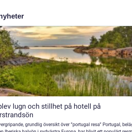
 nyheter
lev lugn och stillhet på hotell på
rstrandsön
ergripande, grundlig översikt över ”portugal resa” Portugal, belä
n Iberiska halvön i sydvästra Europa, har blivit ett populärt res