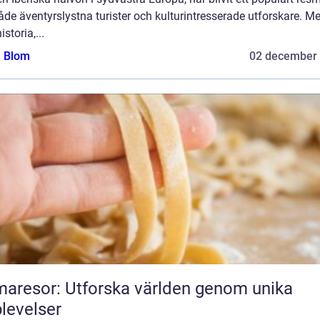
åde äventyrslystna turister och kulturintresserade utforskare. M
istoria,...
a Blom
02 december
aresor: Utforska världen genom unika
levelser