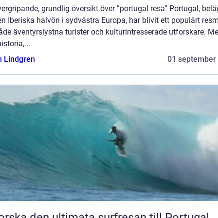
ergripande, grundlig översikt över ”portugal resa” Portugal, belä
n Iberiska halvön i sydvästra Europa, har blivit ett populärt res
åde äventyrslystna turister och kulturintresserade utforskare. M
istoria,...
n Lindgren
01 september
orska den ultimata surfresan till Portugal