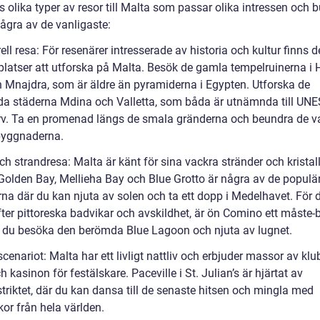
s olika typer av resor till Malta som passar olika intressen och 
några av de vanligaste:
ell resa: För resenärer intresserade av historia och kultur finns d
 platser att utforska på Malta. Besök de gamla tempelruinerna i
 Mnajdra, som är äldre än pyramiderna i Egypten. Utforska de
da städerna Mdina och Valletta, som båda är utnämnda till UN
rv. Ta en promenad längs de smala gränderna och beundra de v
byggnaderna.
ch strandresa: Malta är känt för sina vackra stränder och kristal
 Golden Bay, Mellieha Bay och Blue Grotto är några av de populä
rna där du kan njuta av solen och ta ett dopp i Medelhavet. För
fter pittoreska badvikar och avskildhet, är ön Comino ett måste-
 du besöka den berömda Blue Lagoon och njuta av lugnet.
cenariot: Malta har ett livligt nattliv och erbjuder massor av klu
h kasinon för festälskare. Paceville i St. Julian’s är hjärtat av
triktet, där du kan dansa till de senaste hitsen och mingla med
or från hela världen.