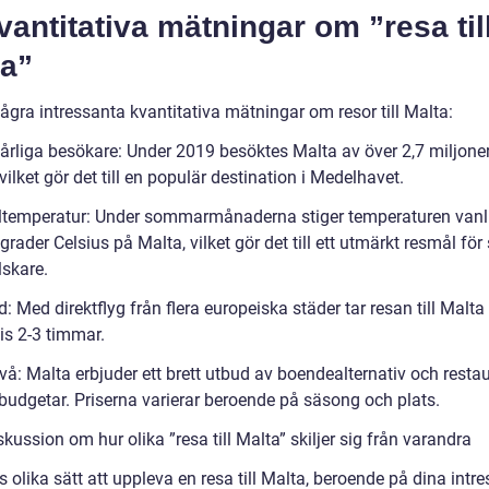
vantitativa mätningar om ”resa til
ta”
ågra intressanta kvantitativa mätningar om resor till Malta:
 årliga besökare: Under 2019 besöktes Malta av över 2,7 miljone
, vilket gör det till en populär destination i Medelhavet.
temperatur: Under sommarmånaderna stiger temperaturen vanli
grader Celsius på Malta, vilket gör det till ett utmärkt resmål för 
lskare.
d: Med direktflyg från flera europeiska städer tar resan till Malta
is 2-3 timmar.
vå: Malta erbjuder ett brett utbud av boendealternativ och resta
 budgetar. Priserna varierar beroende på säsong och plats.
skussion om hur olika ”resa till Malta” skiljer sig från varandra
s olika sätt att uppleva en resa till Malta, beroende på dina intr