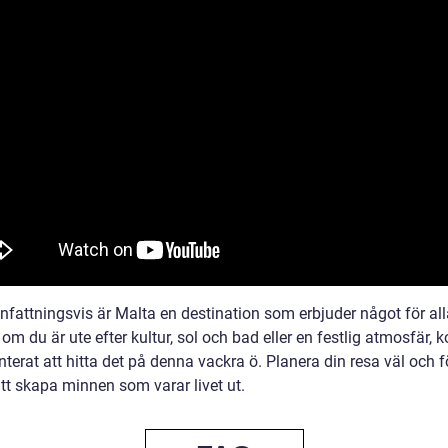
attningsvis är Malta en destination som erbjuder något för all
om du är ute efter kultur, sol och bad eller en festlig atmosfär,
terat att hitta det på denna vackra ö. Planera din resa väl och 
tt skapa minnen som varar livet ut.