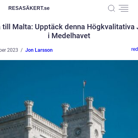
RESASÄKERT.
se
 till Malta: Upptäck denna Högkvalitativa 
i Medelhavet
red
ber 2023
Jon Larsson