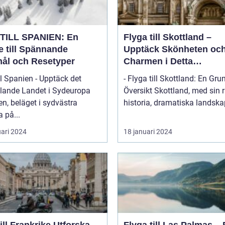
TILL SPANIEN: En
Flyga till Skottland –
e till Spännande
Upptäck Skönheten oc
ål och Resetyper
Charmen i Detta
Fascinerande Land
ll Spanien - Upptäck det
- Flyga till Skottland: En Gru
lande Landet i Sydeuropa
Översikt Skottland, med sin rika
n, beläget i sydvästra
historia, dramatiska landskap
 på...
uari 2024
18 januari 2024
l Frankrike Utforska
Flyga till Las Palmas –