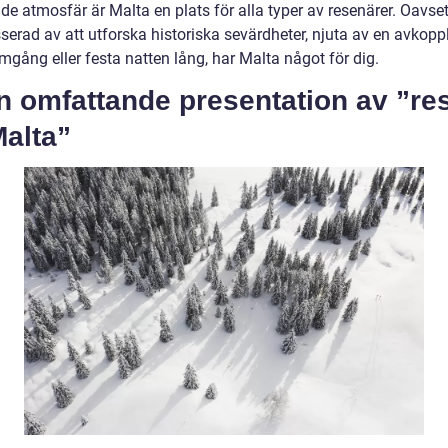
de atmosfär är Malta en plats för alla typer av resenärer. Oavse
sserad av att utforska historiska sevärdheter, njuta av en avkop
mgång eller festa natten lång, har Malta något för dig.
n omfattande presentation av ”re
 Malta”