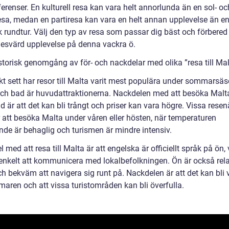
erenser. En kulturell resa kan vara helt annorlunda än en sol- oc
esa, medan en partiresa kan vara en helt annan upplevelse än e
k rundtur. Välj den typ av resa som passar dig bäst och förbered
esvärd upplevelse på denna vackra ö.
storisk genomgång av för- och nackdelar med olika ”resa till Mal
skt sett har resor till Malta varit mest populära under sommarsä
och bad är huvudattraktionerna. Nackdelen med att besöka Malt
d är att det kan bli trångt och priser kan vara högre. Vissa resen
r att besöka Malta under våren eller hösten, när temperaturen
nde är behaglig och turismen är mindre intensiv.
l med att resa till Malta är att engelska är officiellt språk på ön, 
 enkelt att kommunicera med lokalbefolkningen. Ön är också rela
ch bekväm att navigera sig runt på. Nackdelen är att det kan bli
aren och att vissa turistområden kan bli överfulla.