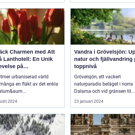
äck Charmen med Att
Vandra i Grövelsjön: U
 Lanthotell: En Unik
natur och fjällvandring
evelse på
toppnivå
andstorpet
lltmer urbaniserad värld
Grövelsjön, ett vackert
många en fläkt av det enkla
naturparadis beläget i norra
aturn&aum...
Dalarna och vid gränsen til...
usti 2024
23 januari 2024