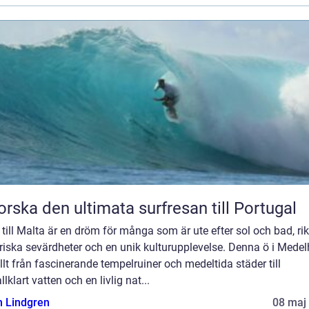
orska den ultimata surfresan till Portugal
till Malta är en dröm för många som är ute efter sol och bad, ri
riska sevärdheter och en unik kulturupplevelse. Denna ö i Mede
llt från fascinerande tempelruiner och medeltida städer till
allklart vatten och en livlig nat...
n Lindgren
08 maj