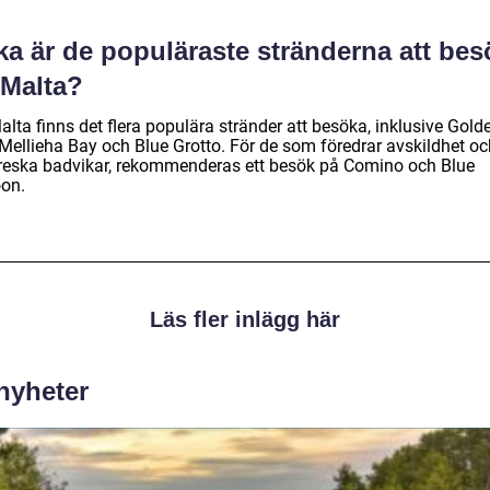
ka är de populäraste stränderna att be
 Malta?
lta finns det flera populära stränder att besöka, inklusive Gold
 Mellieha Bay och Blue Grotto. För de som föredrar avskildhet oc
oreska badvikar, rekommenderas ett besök på Comino och Blue
on.
Läs fler inlägg här
 nyheter