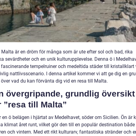
l Malta är en dröm för många som är ute efter sol och bad, rika
ska sevärdheter och en unik kulturupplevelse. Denna ö i Medelha
n fascinerande tempelruiner och medeltida städer till kristallklart
ivlig nattlivsscenario. I denna artikel kommer vi att ge dig en gr
 över vad du kan förvänta dig vid en resa till Malta.
n övergripande, grundlig översikt
 ”resa till Malta”
 en ö belägen i hjärtat av Medelhavet, söder om Sicilien. Ön är 
da klimat året runt, vilket gör den till en populär destination båd
 och vintern. Med ett rikt kulturarv, fantastiska stränder och e