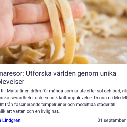
aresor: Utforska världen genom unika
levelser
till Malta är en dröm för många som är ute efter sol och bad, ri
riska sevärdheter och en unik kulturupplevelse. Denna ö i Mede
llt från fascinerande tempelruiner och medeltida städer till
allklart vatten och en livlig nat...
n Lindgren
01 september