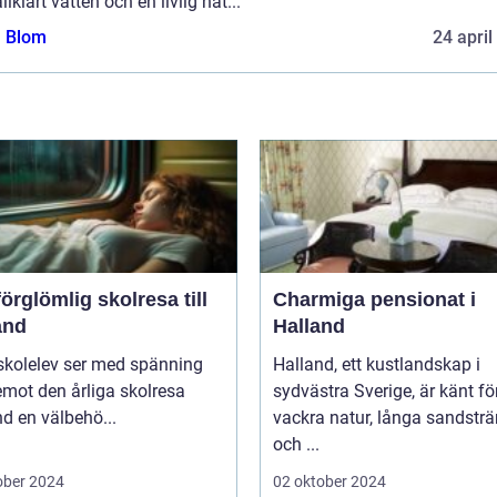
allklart vatten och en livlig nat...
a Blom
24 april
örglömlig skolresa till
Charmiga pensionat i
and
Halland
skolelev ser med spänning
Halland, ett kustlandskap i
mot den årliga skolresa
sydvästra Sverige, är känt fö
d en välbehö...
vackra natur, långa sandstr
och ...
ober 2024
02 oktober 2024