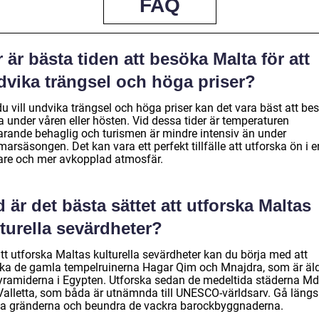
FAQ
 är bästa tiden att besöka Malta för att
dvika trängsel och höga priser?
u vill undvika trängsel och höga priser kan det vara bäst att be
 under våren eller hösten. Vid dessa tider är temperaturen
farande behaglig och turismen är mindre intensiv än under
rsäsongen. Det kan vara ett perfekt tillfälle att utforska ön i e
are och mer avkopplad atmosfär.
 är det bästa sättet att utforska Maltas
turella sevärdheter?
tt utforska Maltas kulturella sevärdheter kan du börja med att
ka de gamla tempelruinerna Hagar Qim och Mnajdra, som är äl
yramiderna i Egypten. Utforska sedan de medeltida städerna Md
Valletta, som båda är utnämnda till UNESCO-världsarv. Gå längs
a gränderna och beundra de vackra barockbyggnaderna.