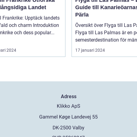
Mångsidiga Landet
Guide till Kanarieöarna
Pärla
ll Frankrike: Upptäck landets
 och charm Introduktion
Översikt över Flyga till Las 
rankrike och dess popular...
Flyga till Las Palmas är en 
semesterdestination för män.
uari 2024
17 januari 2024
Adress