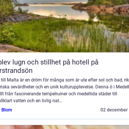
lev lugn och stillhet på hotell på
rstrandsön
till Malta är en dröm för många som är ute efter sol och bad, ri
riska sevärdheter och en unik kulturupplevelse. Denna ö i Mede
llt från fascinerande tempelruiner och medeltida städer till
allklart vatten och en livlig nat...
a Blom
02 december