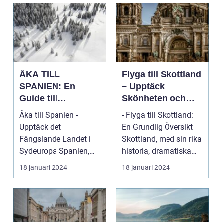
ÅKA TILL
Flyga till Skottland
SPANIEN: En
– Upptäck
Guide till
Skönheten och
Spännande
Charmen i Detta
Åka till Spanien -
- Flyga till Skottland:
Resmål och
Fascinerande
Upptäck det
En Grundlig Översikt
Resetyper
Land
Fängslande Landet i
Skottland, med sin rika
Sydeuropa Spanien,
historia, dramatiska
beläget i sydvästra
landskap ...
18 januari 2024
18 januari 2024
Europa på...