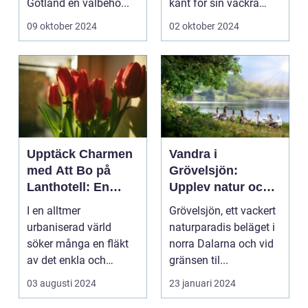
Gotland en välbehö...
känt för sin vackra
natur, långa
09 oktober 2024
02 oktober 2024
sandstränder och ...
Upptäck Charmen
Vandra i
med Att Bo på
Grövelsjön:
Lanthotell: En
Upplev natur och
Unik Upplevelse
fjällvandring på
I en alltmer
Grövelsjön, ett vackert
på Smålandstorpet
toppnivå
urbaniserad värld
naturparadis beläget i
söker många en fläkt
norra Dalarna och vid
av det enkla och
gränsen til...
naturn&aum...
03 augusti 2024
23 januari 2024