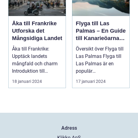
Åka till Frankrike
Flyga till Las
Utforska det
Palmas – En Guide
Mångsidiga Landet
till Kanarieöarnas
Pärla
Åka till Frankrike:
Översikt över Flyga till
Upptäck landets
Las Palmas Flyga till
mångfald och charm
Las Palmas är en
Introduktion till
populär
Frankrike och dess
semesterdestination
18 januari 2024
17 januari 2024
popular...
för män...
Adress