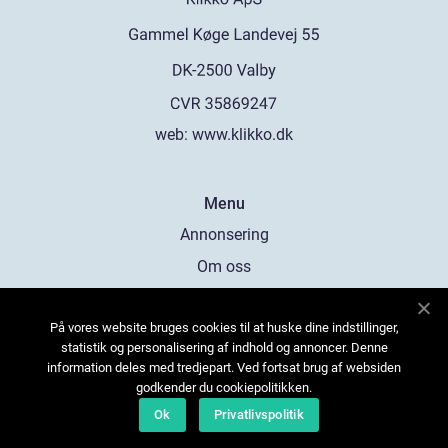
web:
www.klikko.dk
Menu
Annonsering
Om oss
Cookies
På vores website bruges cookies til at huske dine indstillinger,
Kontakta oss
statistik og personalisering af indhold og annoncer. Denne
Sitemap
information deles med tredjepart. Ved fortsat brug af websiden
godkender du cookiepolitikken.
Ok
Privatlivspolitik