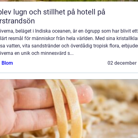
lev lugn och stillhet på hotell på
rstrandsön
verna, beläget i Indiska oceanen, är en ögrupp som har blivit ett
ärt resmål för människor från hela världen. Med sina kristallkla
sa vatten, vita sandstränder och överdådig tropisk flora, erbjude
iverna en unik och minnesvärd s...
a Blom
02 december