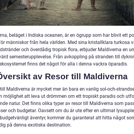
na, beläget i Indiska oceanen, är en ögrupp som har blivit ett p
ör människor från hela världen. Med sina kristallklara turkosa v
ndstränder och överdådig tropisk flora, erbjuder Maldiverna en u
ärd semesterupplevelse. Från avkoppling på stranden till dyknin
ekosystemet finns det något för alla i denna vackra öparadis.
versikt av Resor till Maldiverna
 till Maldiverna är mycket mer än bara en vanlig sol-och-strands
en möjlighet att leva ut drömmen om ett tropiskt paradis och utf
de natur. Det finns olika typer av resor till Maldiverna som pass
nser och budgetar. Oavsett om du är ute efter en ultimat lyxuppl
t budgetvänligt äventyr, kommer du garanterat att hitta något so
r dig på denna exotiska destination.