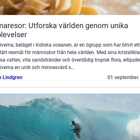
aresor: Utforska världen genom unika
levelser
verna, beläget i Indiska oceanen, är en ögrupp som har blivit ett
ärt resmål för människor från hela världen. Med sina kristallkla
sa vatten, vita sandstränder och överdådig tropisk flora, erbjude
iverna en unik och minnesvärd s...
n Lindgren
01 september