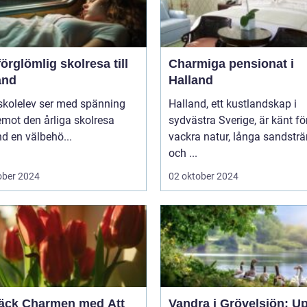
örglömlig skolresa till
Charmiga pensionat i
and
Halland
skolelev ser med spänning
Halland, ett kustlandskap i
mot den årliga skolresa
sydvästra Sverige, är känt fö
d en välbehö...
vackra natur, långa sandstr
och ...
ober 2024
02 oktober 2024
äck Charmen med Att
Vandra i Grövelsjön: U