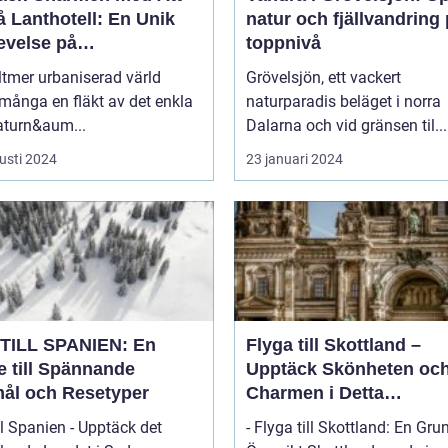
 Lanthotell: En Unik
natur och fjällvandring
evelse på
toppnivå
andstorpet
lltmer urbaniserad värld
Grövelsjön, ett vackert
många en fläkt av det enkla
naturparadis beläget i norra
aturn&aum...
Dalarna och vid gränsen til...
usti 2024
23 januari 2024
TILL SPANIEN: En
Flyga till Skottland –
e till Spännande
Upptäck Skönheten oc
ål och Resetyper
Charmen i Detta
Fascinerande Land
ll Spanien - Upptäck det
- Flyga till Skottland: En Gru