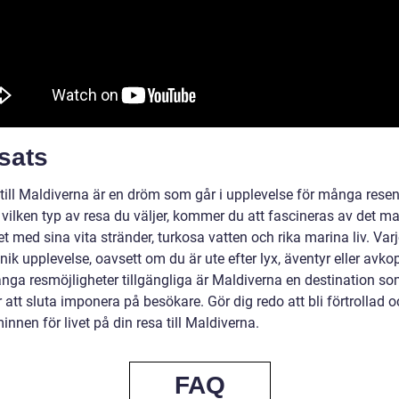
sats
 till Maldiverna är en dröm som går i upplevelse för många resen
vilken typ av resa du väljer, kommer du att fascineras av det ma
t med sina vita stränder, turkosa vatten och rika marina liv. Var
nik upplevelse, oavsett om du är ute efter lyx, äventyr eller avko
ga resmöjligheter tillgängliga är Maldiverna en destination so
tt sluta imponera på besökare. Gör dig redo att bli förtrollad o
nnen för livet på din resa till Maldiverna.
FAQ