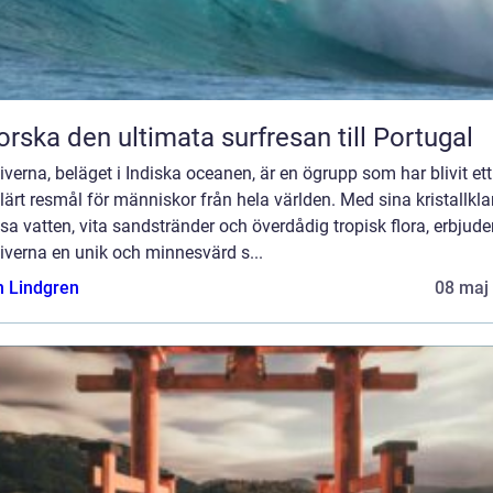
orska den ultimata surfresan till Portugal
verna, beläget i Indiska oceanen, är en ögrupp som har blivit ett
ärt resmål för människor från hela världen. Med sina kristallkla
sa vatten, vita sandstränder och överdådig tropisk flora, erbjude
iverna en unik och minnesvärd s...
n Lindgren
08 maj