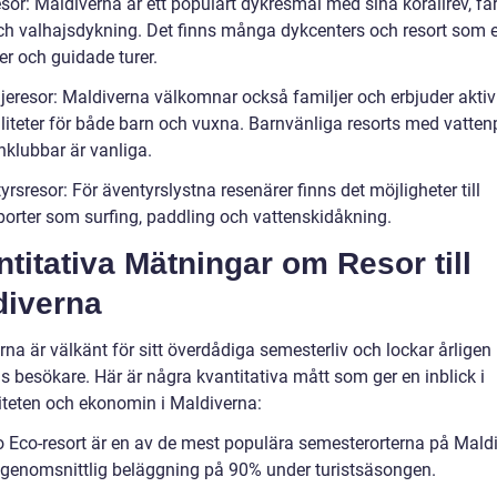
esor: Maldiverna är ett populärt dykresmål med sina korallrev, f
och valhajsdykning. Det finns många dykcenters och resort som 
er och guidade turer.
jeresor: Maldiverna välkomnar också familjer och erbjuder aktivi
iliteter för både barn och vuxna. Barnvänliga resorts med vatten
nklubbar är vanliga.
yrsresor: För äventyrslystna resenärer finns det möjligheter till
porter som surfing, paddling och vattenskidåkning.
titativa Mätningar om Resor till
diverna
na är välkänt för sitt överdådiga semesterliv och lockar årligen
s besökare. Här är några kvantitativa mått som ger en inblick i
iteten och ekonomin i Maldiverna:
o Eco-resort är en av de mest populära semesterorterna på Maldi
genomsnittlig beläggning på 90% under turistsäsongen.