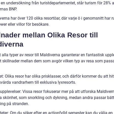
t en undersökning från turistdepartementet, står turism för 28% 
rnas BNP.
erna har över 120 olika resortöar, där varje ö i genomsnitt har 
er eller villor för besökare.
lnader mellan Olika Resor till
diverna
t alla typer av resor till Maldiverna garanterar en fantastisk uppl
et skillnader mellan dem som avgör vilken typ av resa som passa
t: Olika resor har olika prisklasser, och därför kommer du att hitt
svärda vandrarhem till exklusiva lyxresorts.
rupplevelser: Vissa resor fokuserar mer på att utforska Maldiver
ga skönhet, som snorkling och dykning, medan andra passar bätt
ing på stranden.
iteter: Om du söker efter en actionfylld semester kan du välja en