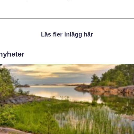
Läs fler inlägg här
 nyheter