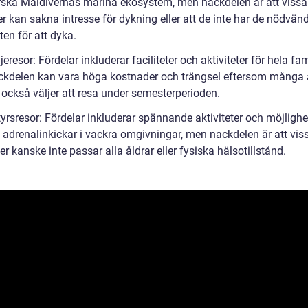
orska Maldivernas marina ekosystem, men nackdelen är att vissa
r kan sakna intresse för dykning eller att de inte har de nödvän
aten för att dyka.
jeresor: Fördelar inkluderar faciliteter och aktiviteter för hela fam
kdelen kan vara höga kostnader och trängsel eftersom många
 också väljer att resa under semesterperioden.
yrsresor: Fördelar inkluderar spännande aktiviteter och möjlighe
 adrenalinkickar i vackra omgivningar, men nackdelen är att vis
ter kanske inte passar alla åldrar eller fysiska hälsotillstånd.