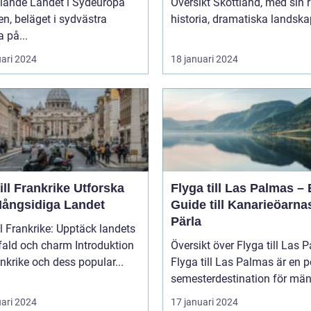
lande Landet i Sydeuropa
Översikt Skottland, med sin rika
n, beläget i sydvästra
historia, dramatiska landskap
 på...
uari 2024
18 januari 2024
l Frankrike Utforska
Flyga till Las Palmas –
Mångsidiga Landet
Guide till Kanarieöarna
Pärla
ll Frankrike: Upptäck landets
 och charm Introduktion
Översikt över Flyga till Las 
rankrike och dess popular...
Flyga till Las Palmas är en 
semesterdestination för män.
uari 2024
17 januari 2024