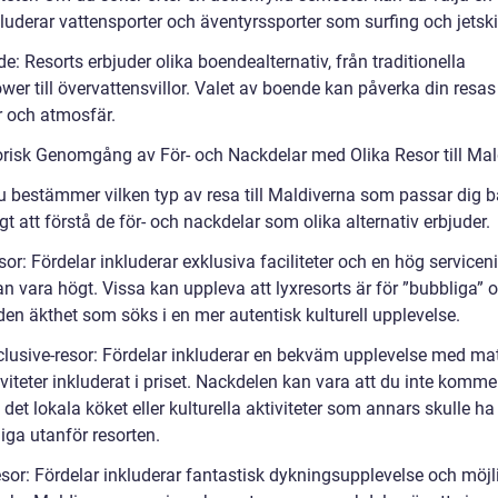
luderar vattensporter och äventyrssporter som surfing och jetski
e: Resorts erbjuder olika boendealternativ, från traditionella
er till övervattensvillor. Valet av boende kan påverka din resas
r och atmosfär.
orisk Genomgång av För- och Nackdelar med Olika Resor till Mal
u bestämmer vilken typ av resa till Maldiverna som passar dig b
igt att förstå de för- och nackdelar som olika alternativ erbjuder.
sor: Fördelar inkluderar exklusiva faciliteter och en hög service
an vara högt. Vissa kan uppleva att lyxresorts är för ”bubbliga” 
den äkthet som söks i en mer autentisk kulturell upplevelse.
nclusive-resor: Fördelar inkluderar en bekväm upplevelse med mat
viteter inkluderat i priset. Nackdelen kan vara att du inte kommer
det lokala köket eller kulturella aktiviteter som annars skulle ha 
liga utanför resorten.
esor: Fördelar inkluderar fantastisk dykningsupplevelse och möj