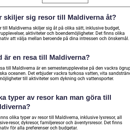
 skiljer sig resor till Maldiverna åt?
 till Maldiverna skiljer sig åt på olika sätt, inklusive budget,
upplevelser, aktiviteter och boendemöjligheter. Det finns olika
rnativ att välja mellan beroende på dina intressen och önskemål.
 är en resa till Maldiverna?
esa till Maldiverna är en semesterupplevelse på den vackra ögr
iska oceanen. Det erbjuder vackra turkosa vatten, vita sandsträn
öjligheter till aktiviteter som dykning och vattensporter.
ka typer av resor kan man göra till
ldiverna?
inns olika typer av resor till Maldiverna, inklusive lyxresor, all
sive-resor, dykresor, familjeresor och äventyrsresor. Det finns
nativ för alla preferenser och budgetar.