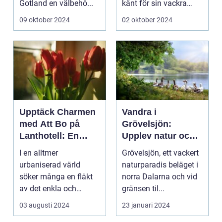
Gotland en välbehö...
känt för sin vackra
natur, långa
09 oktober 2024
02 oktober 2024
sandstränder och ...
Upptäck Charmen
Vandra i
med Att Bo på
Grövelsjön:
Lanthotell: En
Upplev natur och
Unik Upplevelse
fjällvandring på
I en alltmer
Grövelsjön, ett vackert
på Smålandstorpet
toppnivå
urbaniserad värld
naturparadis beläget i
söker många en fläkt
norra Dalarna och vid
av det enkla och
gränsen til...
naturn&aum...
03 augusti 2024
23 januari 2024