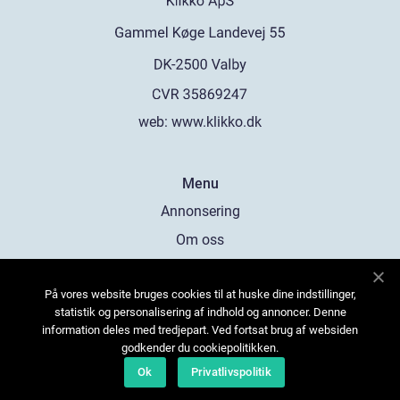
web:
www.klikko.dk
Menu
Annonsering
Om oss
Cookies
På vores website bruges cookies til at huske dine indstillinger,
Kontakta oss
statistik og personalisering af indhold og annoncer. Denne
Sitemap
information deles med tredjepart. Ved fortsat brug af websiden
godkender du cookiepolitikken.
Ok
Privatlivspolitik