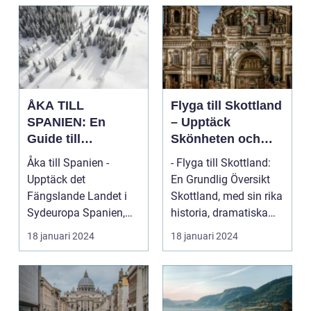
ÅKA TILL
Flyga till Skottland
SPANIEN: En
– Upptäck
Guide till
Skönheten och
Spännande
Charmen i Detta
Åka till Spanien -
- Flyga till Skottland:
Resmål och
Fascinerande
Upptäck det
En Grundlig Översikt
Resetyper
Land
Fängslande Landet i
Skottland, med sin rika
Sydeuropa Spanien,
historia, dramatiska
beläget i sydvästra
landskap ...
18 januari 2024
18 januari 2024
Europa på...