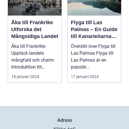
Åka till Frankrike
Flyga till Las
Utforska det
Palmas – En Guide
Mångsidiga Landet
till Kanarieöarnas
Pärla
Åka till Frankrike:
Översikt över Flyga till
Upptäck landets
Las Palmas Flyga till
mångfald och charm
Las Palmas är en
Introduktion till
populär
Frankrike och dess
semesterdestination
18 januari 2024
17 januari 2024
popular...
för män...
Adress