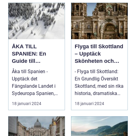
ÅKA TILL
Flyga till Skottland
SPANIEN: En
– Upptäck
Guide till
Skönheten och
Spännande
Charmen i Detta
Åka till Spanien -
- Flyga till Skottland:
Resmål och
Fascinerande
Upptäck det
En Grundlig Översikt
Resetyper
Land
Fängslande Landet i
Skottland, med sin rika
Sydeuropa Spanien,
historia, dramatiska
beläget i sydvästra
landskap ...
18 januari 2024
18 januari 2024
Europa på...