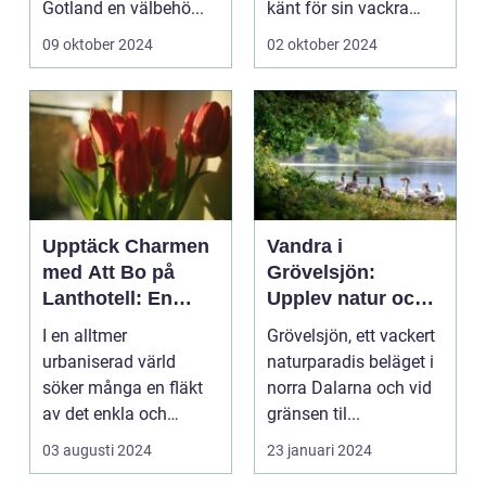
Gotland en välbehö...
känt för sin vackra
natur, långa
09 oktober 2024
02 oktober 2024
sandstränder och ...
Upptäck Charmen
Vandra i
med Att Bo på
Grövelsjön:
Lanthotell: En
Upplev natur och
Unik Upplevelse
fjällvandring på
I en alltmer
Grövelsjön, ett vackert
på Smålandstorpet
toppnivå
urbaniserad värld
naturparadis beläget i
söker många en fläkt
norra Dalarna och vid
av det enkla och
gränsen til...
naturn&aum...
03 augusti 2024
23 januari 2024