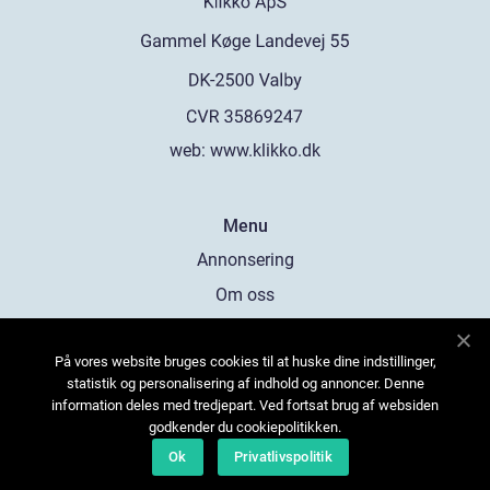
web:
www.klikko.dk
Menu
Annonsering
Om oss
Cookies
På vores website bruges cookies til at huske dine indstillinger,
Kontakta oss
statistik og personalisering af indhold og annoncer. Denne
Sitemap
information deles med tredjepart. Ved fortsat brug af websiden
godkender du cookiepolitikken.
Ok
Privatlivspolitik