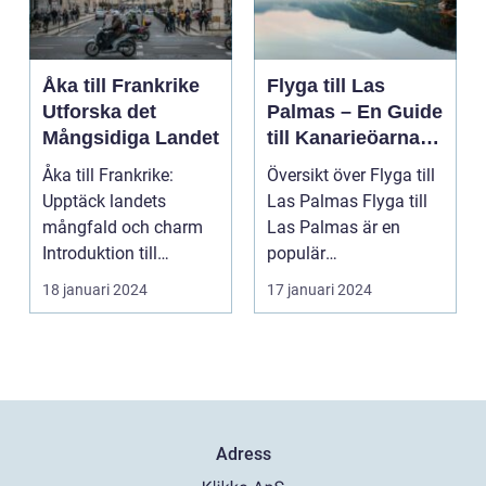
Åka till Frankrike
Flyga till Las
Utforska det
Palmas – En Guide
Mångsidiga Landet
till Kanarieöarnas
Pärla
Åka till Frankrike:
Översikt över Flyga till
Upptäck landets
Las Palmas Flyga till
mångfald och charm
Las Palmas är en
Introduktion till
populär
Frankrike och dess
semesterdestination
18 januari 2024
17 januari 2024
popular...
för män...
Adress