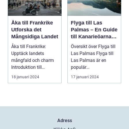
Åka till Frankrike
Flyga till Las
Utforska det
Palmas – En Guide
Mångsidiga Landet
till Kanarieöarnas
Pärla
Åka till Frankrike:
Översikt över Flyga till
Upptäck landets
Las Palmas Flyga till
mångfald och charm
Las Palmas är en
Introduktion till
populär
Frankrike och dess
semesterdestination
18 januari 2024
17 januari 2024
popular...
för män...
Adress