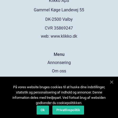
web:
www.klikko.dk
Menu
Annonsering
Om oss
Cookies
På vores website bruges cookies til at huske dine indstillinger,
Kontakta oss
statistik og personalisering af indhold og annoncer. Denne
Sitemap
information deles med tredjepart. Ved fortsat brug af websiden
godkender du cookiepolitikken.
Ok
Privatlivspolitik