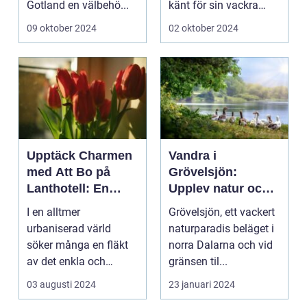
Gotland en välbehö...
känt för sin vackra
natur, långa
09 oktober 2024
02 oktober 2024
sandstränder och ...
Upptäck Charmen
Vandra i
med Att Bo på
Grövelsjön:
Lanthotell: En
Upplev natur och
Unik Upplevelse
fjällvandring på
I en alltmer
Grövelsjön, ett vackert
på Smålandstorpet
toppnivå
urbaniserad värld
naturparadis beläget i
söker många en fläkt
norra Dalarna och vid
av det enkla och
gränsen til...
naturn&aum...
03 augusti 2024
23 januari 2024