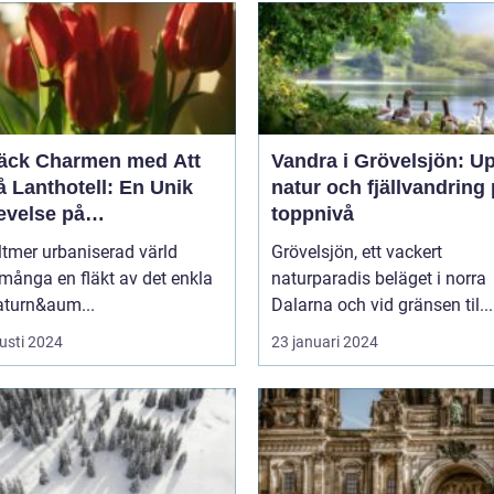
äck Charmen med Att
Vandra i Grövelsjön: U
 Lanthotell: En Unik
natur och fjällvandring
evelse på
toppnivå
andstorpet
lltmer urbaniserad värld
Grövelsjön, ett vackert
många en fläkt av det enkla
naturparadis beläget i norra
aturn&aum...
Dalarna och vid gränsen til...
usti 2024
23 januari 2024