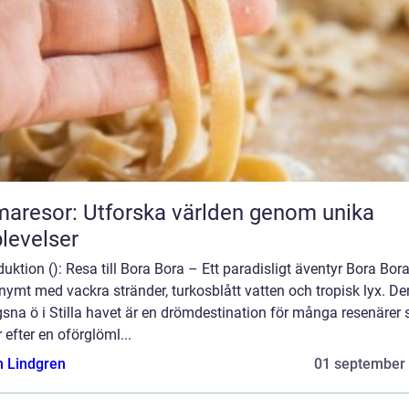
aresor: Utforska världen genom unika
levelser
duktion (): Resa till Bora Bora – Ett paradisligt äventyr Bora Bora
ymt med vackra stränder, turkosblått vatten och tropisk lyx. D
sna ö i Stilla havet är en drömdestination för många resenärer
 efter en oförglöml...
n Lindgren
01 september