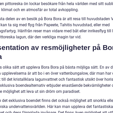
Den pittoreska ön lockar besökare från hela världen med sitt sub
a klimat och en atmosfär av total avkoppling.
ta delen av en besök på Bora Bora är att resa till huvudstaden V
 kan ta sig med flyg från Papeete, Tahitis huvudstad, eller med
gsfartyg. Härifrån reser man vidare med båt eller inrikesflyg till
ttoreska lagun, där den verkliga magin tar vid.
entation av resmöjligheter på Bo
a
s olika sätt att uppleva Bora Bora på bästa möjliga sätt. En av 
a upplevelserna är att bo i en över vattenbungalow, där man har 
till det kristallklara lagunvattnet och fantastisk utsikt över hori
xklusiva boendealternativ erbjuder enastående bekvämligheter 
e möjlighet att leva ut sin dröm om paradiset.
det exklusiva boendet finns det också möjlighet att snorkla elle
piska undervattensvärlden. Här kan man uppleva det fantastiska
vet och dess färgglada invånare. Det finns även möjlighet att ut