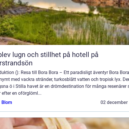
lev lugn och stillhet på hotell på
rstrandsön
duktion (): Resa till Bora Bora – Ett paradisligt äventyr Bora Bora
ymt med vackra stränder, turkosblått vatten och tropisk lyx. D
sna ö i Stilla havet är en drömdestination för många resenärer
 efter en oförglöml...
a Blom
02 december