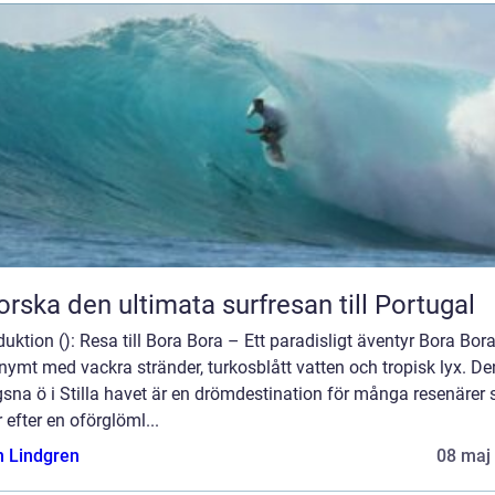
orska den ultimata surfresan till Portugal
duktion (): Resa till Bora Bora – Ett paradisligt äventyr Bora Bora
ymt med vackra stränder, turkosblått vatten och tropisk lyx. D
sna ö i Stilla havet är en drömdestination för många resenärer
 efter en oförglöml...
n Lindgren
08 maj