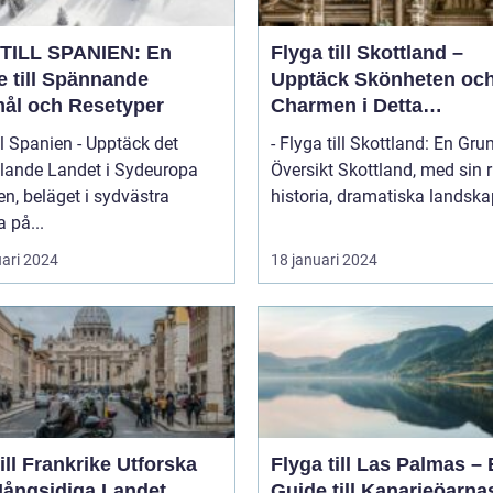
TILL SPANIEN: En
Flyga till Skottland –
e till Spännande
Upptäck Skönheten oc
ål och Resetyper
Charmen i Detta
Fascinerande Land
ll Spanien - Upptäck det
- Flyga till Skottland: En Gru
lande Landet i Sydeuropa
Översikt Skottland, med sin rika
n, beläget i sydvästra
historia, dramatiska landskap
 på...
uari 2024
18 januari 2024
l Frankrike Utforska
Flyga till Las Palmas –
Mångsidiga Landet
Guide till Kanarieöarna