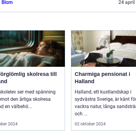
a Blom
24 april
örglömlig skolresa till
Charmiga pensionat i
and
Halland
skolelev ser med spänning
Halland, ett kustlandskap i
mot den årliga skolresa
sydvästra Sverige, är känt fö
d en välbehö...
vackra natur, långa sandstr
och ...
ober 2024
02 oktober 2024