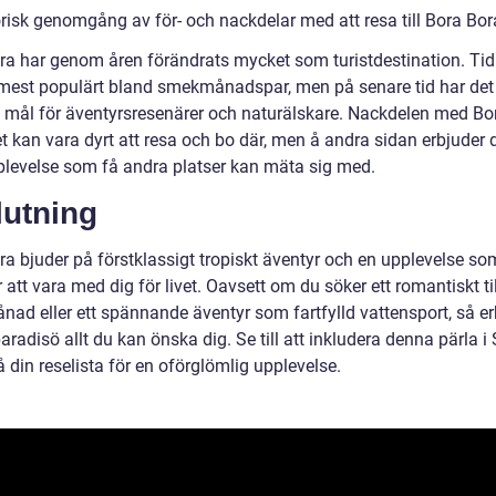
orisk genomgång av för- och nackdelar med att resa till Bora Bor
ra har genom åren förändrats mycket som turistdestination. Tid
 mest populärt bland smekmånadspar, men på senare tid har det
ett mål för äventyrsresenärer och naturälskare. Nackdelen med Bo
et kan vara dyrt att resa och bo där, men å andra sidan erbjuder 
plevelse som få andra platser kan mäta sig med.
lutning
ra bjuder på förstklassigt tropiskt äventyr och en upplevelse so
tt vara med dig för livet. Oavsett om du söker ett romantiskt til
ad eller ett spännande äventyr som fartfylld vattensport, så er
radisö allt du kan önska dig. Se till att inkludera denna pärla i S
 din reselista för en oförglömlig upplevelse.