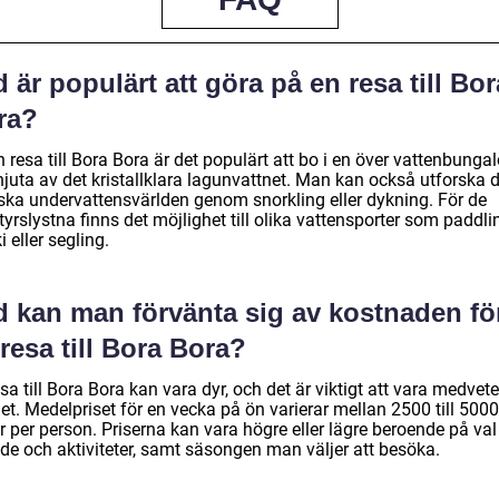
 är populärt att göra på en resa till Bor
ra?
 resa till Bora Bora är det populärt att bo i en över vattenbunga
njuta av det kristallklara lagunvattnet. Man kan också utforska 
iska undervattensvärlden genom snorkling eller dykning. För de
yrslystna finns det möjlighet till olika vattensporter som paddli
ki eller segling.
d kan man förvänta sig av kostnaden fö
resa till Bora Bora?
sa till Bora Bora kan vara dyr, och det är viktigt att vara medvet
t. Medelpriset för en vecka på ön varierar mellan 2500 till 5000
r per person. Priserna kan vara högre eller lägre beroende på val
de och aktiviteter, samt säsongen man väljer att besöka.