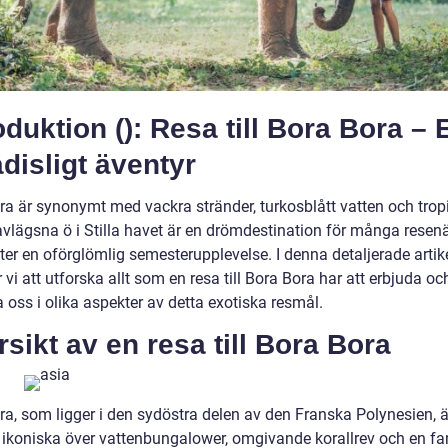
oduktion (): Resa till Bora Bora – E
disligt äventyr
ra är synonymt med vackra stränder, turkosblått vatten och tropi
vlägsna ö i Stilla havet är en drömdestination för många resen
ter en oförglömlig semesterupplevelse. I denna detaljerade artik
i att utforska allt som en resa till Bora Bora har att erbjuda oc
 oss i olika aspekter av detta exotiska resmål.
sikt av en resa till Bora Bora
ra, som ligger i den sydöstra delen av den Franska Polynesien, ä
a ikoniska över vattenbungalower, omgivande korallrev och en fa