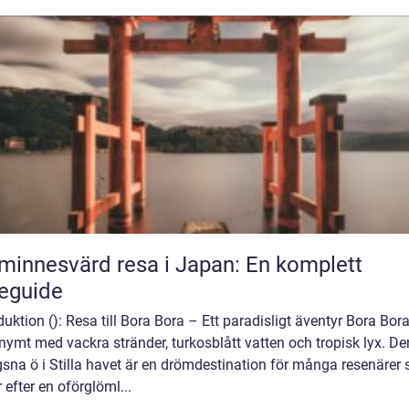
minnesvärd resa i Japan: En komplett
eguide
duktion (): Resa till Bora Bora – Ett paradisligt äventyr Bora Bora
ymt med vackra stränder, turkosblått vatten och tropisk lyx. D
sna ö i Stilla havet är en drömdestination för många resenärer
 efter en oförglöml...