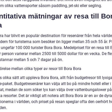
 olika vattensporter såsom paddling, jet-ski eller segling.
titativa mätningar av resa till Bo
a
a har blivit en populär destination för resenärer från hela världe
ern för turisterna som besöker ön ligger mellan 35 och 55 år. På
ungefär 100 000 turister Bora Bora. Medelpriset för en resa till 
 person varierar mellan 2500 till 5000 dollar för en vecka. De fl
 stannar mellan 5 och 7 dagar på ön.
relse mellan olika typer av resor till Bora Bora
s olika sätt att uppleva Bora Bora, allt från budgetresor till lyxiga
e-paket. Budgetresenärer kan välja att bo på mindre hotell eller i
at, medan de som söker lyx kan välja över vattenbungalower på
a resorter. Det är viktigt att notera att Bora Bora är en av de dyr
ionerna i världen, och priset på resan speglar ofta den oerhört 
den.