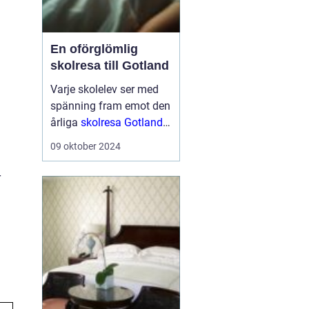
En oförglömlig
skolresa till Gotland
Varje skolelev ser med
spänning fram emot den
årliga
skolresa Gotland
en välbehövlig paus
från
09 oktober 2024
vardagens schema för
att utforska nya platser
r
och ...