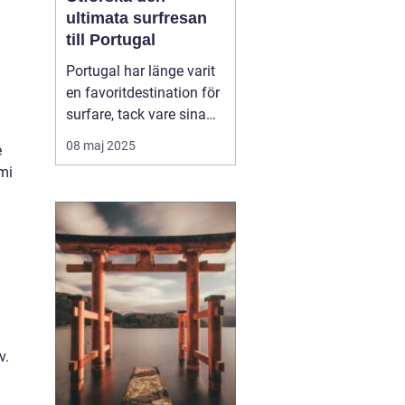
ultimata surfresan
till Portugal
Portugal har länge varit
en favoritdestination för
surfare, tack vare sina
vidsträckta kuster och
08 maj 2025
e
imponerande vågor. En
omi
surfresa Portugal
erbjuder mer än bara
surf...
v.