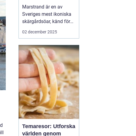
Marstrand är en av
Sveriges mest ikoniska
skärgårdsöar, känd för
sin rika historia,
02 december 2025
natursköna vyer och
livliga atmosfär. Belägen
i närheten av Göteborg,
erbjuder Marstrand en
perfekt tillflykts...
ed
Temaresor: Utforska
ll
världen genom