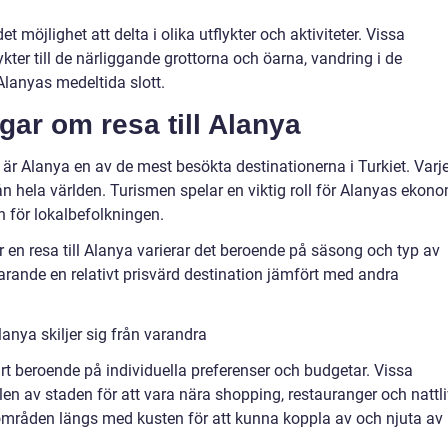
t möjlighet att delta i olika utflykter och aktiviteter. Vissa
ykter till de närliggande grottorna och öarna, vandring i de
Alanyas medeltida slott.
gar om resa till Alanya
t är Alanya en av de mest besökta destinationerna i Turkiet. Varj
rån hela världen. Turismen spelar en viktig roll för Alanyas ekon
len för lokalbefolkningen.
ör en resa till Alanya varierar det beroende på säsong och typ av
farande en relativt prisvärd destination jämfört med andra
lanya skiljer sig från varandra
ärt beroende på individuella preferenser och budgetar. Vissa
elen av staden för att vara nära shopping, restauranger och nattli
 områden längs med kusten för att kunna koppla av och njuta av