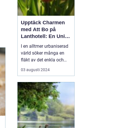
Upptäck Charmen
med Att Bo på
Lanthotell: En Unik
Upplevelse på
I en alltmer urbaniserad
Smålandstorpet
värld söker många en
fläkt av det enkla och
naturnära livet. Att
03 augusti 2024
övernatta på ett
lanthotell är ett sätt att
fånga just denna
upplevelse - och få en
paus från s...