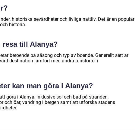
ör?
nder, historiska sevärdheter och livliga nattliv. Det är en populär
 och historia.
resa till Alanya?
arierar beroende på säsong och typ av boende. Generellt sett är
värd destination jämfört med andra turistorter i
teter kan man göra i Alanya?
 att göra i Alanya, inklusive sol och bad på stranden,
ottor och öar, vandring i bergen samt att utforska stadens
ärdheter.