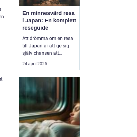
a
En minnesvärd resa
en
i Japan: En komplett
reseguide
Att drömma om en resa
till Japan är att ge sig
.
själv chansen att
uppleva en värld där
24 april 2025
tradition och modernitet
samexisterar i perfekt
et
harmoni. Från de
futuristiska neonskenen
i Tokyo till de fridfulla
tempelområde...