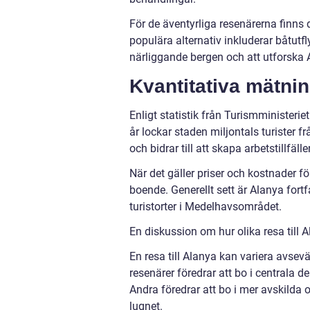
För de äventyrliga resenärerna finns de
populära alternativ inkluderar båtutfl
närliggande bergen och att utforska 
Kvantitativa mätnin
Enligt statistik från Turismministerie
år lockar staden miljontals turister f
och bidrar till att skapa arbetstillfäl
När det gäller priser och kostnader f
boende. Generellt sett är Alanya fort
turistorter i Medelhavsområdet.
En diskussion om hur olika resa till A
En resa till Alanya kan variera avsev
resenärer föredrar att bo i centrala d
Andra föredrar att bo i mer avskilda
lugnet.