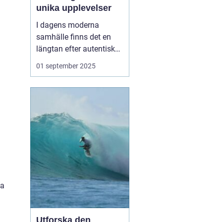
unika upplevelser
I dagens moderna
samhälle finns det en
längtan efter autentiska
och minnesvärda
01 september 2025
reseupplevelser som går
utöver det vanliga
turistbesöket. Temaresor
har blivit ett populärt val
för många resenärer so...
la
Utforska den