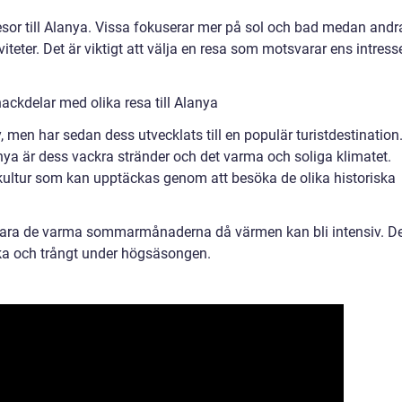
resor till Alanya. Vissa fokuserar mer på sol och bad medan andr
iviteter. Det är viktigt att välja en resa som motsvarar ens intress
ackdelar med olika resa till Alanya
, men har sedan dess utvecklats till en populär turistdestination
anya är dess vackra stränder och det varma och soliga klimatet.
 kultur som kan upptäckas genom att besöka de olika historiska
ara de varma sommarmånaderna då värmen kan bli intensiv. D
ska och trångt under högsäsongen.