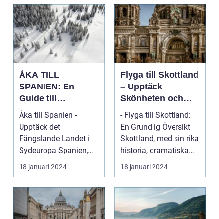
ÅKA TILL
Flyga till Skottland
SPANIEN: En
– Upptäck
Guide till
Skönheten och
Spännande
Charmen i Detta
Åka till Spanien -
- Flyga till Skottland:
Resmål och
Fascinerande
Upptäck det
En Grundlig Översikt
Resetyper
Land
Fängslande Landet i
Skottland, med sin rika
Sydeuropa Spanien,
historia, dramatiska
beläget i sydvästra
landskap ...
18 januari 2024
18 januari 2024
Europa på...