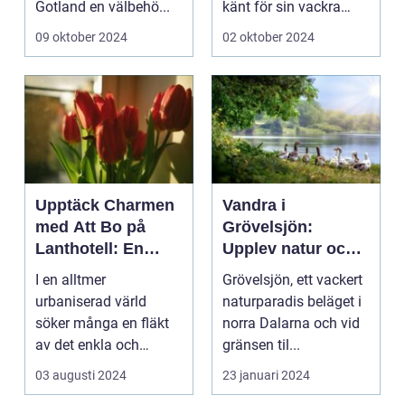
Gotland en välbehö...
känt för sin vackra
natur, långa
09 oktober 2024
02 oktober 2024
sandstränder och ...
Upptäck Charmen
Vandra i
med Att Bo på
Grövelsjön:
Lanthotell: En
Upplev natur och
Unik Upplevelse
fjällvandring på
I en alltmer
Grövelsjön, ett vackert
på Smålandstorpet
toppnivå
urbaniserad värld
naturparadis beläget i
söker många en fläkt
norra Dalarna och vid
av det enkla och
gränsen til...
naturn&aum...
03 augusti 2024
23 januari 2024