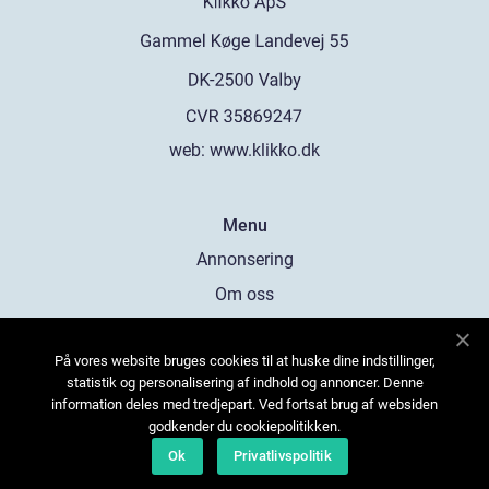
web:
www.klikko.dk
Menu
Annonsering
Om oss
Cookies
På vores website bruges cookies til at huske dine indstillinger,
Kontakta oss
statistik og personalisering af indhold og annoncer. Denne
Sitemap
information deles med tredjepart. Ved fortsat brug af websiden
godkender du cookiepolitikken.
Ok
Privatlivspolitik