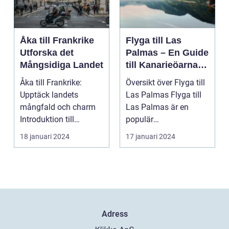
Åka till Frankrike
Flyga till Las
Utforska det
Palmas – En Guide
Mångsidiga Landet
till Kanarieöarnas
Pärla
Åka till Frankrike:
Översikt över Flyga till
Upptäck landets
Las Palmas Flyga till
mångfald och charm
Las Palmas är en
Introduktion till
populär
Frankrike och dess
semesterdestination
18 januari 2024
17 januari 2024
popular...
för män...
Adress