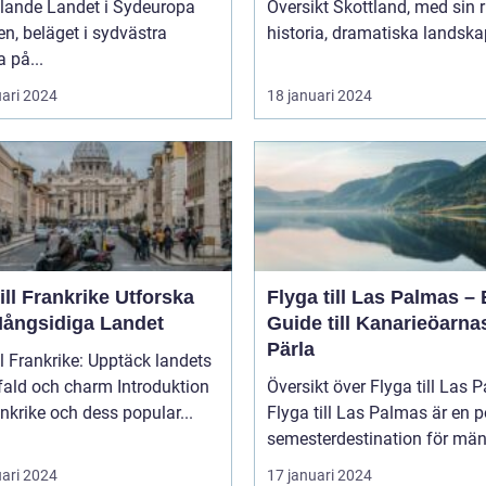
lande Landet i Sydeuropa
Översikt Skottland, med sin rika
n, beläget i sydvästra
historia, dramatiska landskap
 på...
uari 2024
18 januari 2024
l Frankrike Utforska
Flyga till Las Palmas –
Mångsidiga Landet
Guide till Kanarieöarna
Pärla
ll Frankrike: Upptäck landets
 och charm Introduktion
Översikt över Flyga till Las 
rankrike och dess popular...
Flyga till Las Palmas är en 
semesterdestination för män.
uari 2024
17 januari 2024