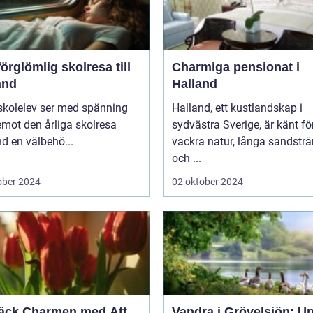
örglömlig skolresa till
Charmiga pensionat i
and
Halland
skolelev ser med spänning
Halland, ett kustlandskap i
mot den årliga skolresa
sydvästra Sverige, är känt fö
d en välbehö...
vackra natur, långa sandstr
och ...
ober 2024
02 oktober 2024
äck Charmen med Att
Vandra i Grövelsjön: U