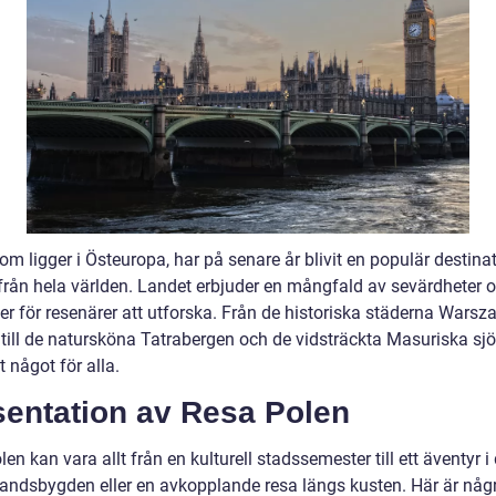
om ligger i Östeuropa, har på senare år blivit en populär destinat
r från hela världen. Landet erbjuder en mångfald av sevärdheter 
ter för resenärer att utforska. Från de historiska städerna Wars
till de natursköna Tatrabergen och de vidsträckta Masuriska sjö
t något för alla.
sentation av Resa Polen
en kan vara allt från en kulturell stadssemester till ett äventyr i
landsbygden eller en avkopplande resa längs kusten. Här är någ