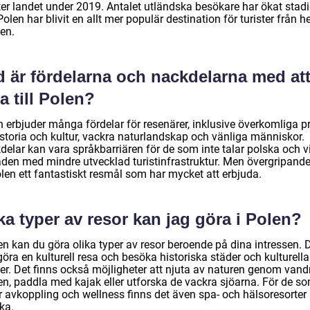
ter landet under 2019. Antalet utländska besökare har ökat stadi
olen har blivit en allt mer populär destination för turister från h
en.
d är fördelarna och nackdelarna med at
a till Polen?
 erbjuder många fördelar för resenärer, inklusive överkomliga pr
istoria och kultur, vackra naturlandskap och vänliga människor.
delar kan vara språkbarriären för de som inte talar polska och v
den med mindre utvecklad turistinfrastruktur. Men övergripande
len ett fantastiskt resmål som har mycket att erbjuda.
ka typer av resor kan jag göra i Polen?
en kan du göra olika typer av resor beroende på dina intressen. 
öra en kulturell resa och besöka historiska städer och kulturella
er. Det finns också möjligheter att njuta av naturen genom vandr
en, paddla med kajak eller utforska de vackra sjöarna. För de s
r avkoppling och wellness finns det även spa- och hälsoresorter 
ka.