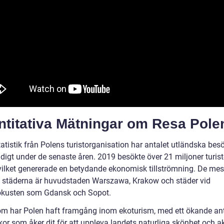
ntitativa Mätningar om Resa Pole
tatistik från Polens turistorganisation har antalet utländska bes
digt under de senaste åren. 2019 besökte över 21 miljoner turist
 vilket genererade en betydande ekonomisk tillströmning. De mes
 städerna är huvudstaden Warszawa, Krakow och städer vid
ökusten som Gdansk och Sopot.
m har Polen haft framgång inom ekoturism, med ett ökande an
or som åker dit för att uppleva landets naturliga skönhet och a