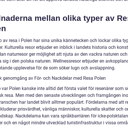
lnaderna mellan olika typer av R
en
p av resa i Polen har sina unika kännetecken och lockar olika ty
r. Kulturella resor erbjuder en inblick i landets historia och kons
dan naturresor ger möjlighet att njuta av den vackra naturen och
a sig i den polska naturen. Wellnessresor erbjuder en avkopplan
tande upplevelse för de som söker lugn och avslappning.
sk genomgång av För- och Nackdelar med Resa Polen
 var Polen kanske inte alltid det första valet för resenärer som 
sk resa. Men med den senaste utvecklingen och framgången in
anschen har landet blivit alltmer populärt. Fördelarna med att re
kluderar prisvärdhet, vänliga människor, kulturella skatter och o
ndskap. Nackdelarna kan vara språkbarriären för icke-polsktala
er och en något mindre utvecklad turistinfrastruktur i vissa omr