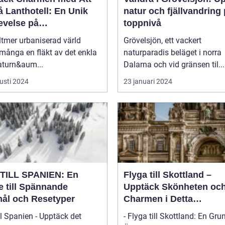
 Lanthotell: En Unik
natur och fjällvandring
evelse på
toppnivå
andstorpet
lltmer urbaniserad värld
Grövelsjön, ett vackert
många en fläkt av det enkla
naturparadis beläget i norra
aturn&aum...
Dalarna och vid gränsen til...
usti 2024
23 januari 2024
TILL SPANIEN: En
Flyga till Skottland –
e till Spännande
Upptäck Skönheten oc
ål och Resetyper
Charmen i Detta
Fascinerande Land
ll Spanien - Upptäck det
- Flyga till Skottland: En Gru