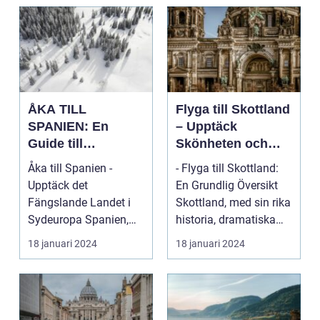
ÅKA TILL
Flyga till Skottland
SPANIEN: En
– Upptäck
Guide till
Skönheten och
Spännande
Charmen i Detta
Åka till Spanien -
- Flyga till Skottland:
Resmål och
Fascinerande
Upptäck det
En Grundlig Översikt
Resetyper
Land
Fängslande Landet i
Skottland, med sin rika
Sydeuropa Spanien,
historia, dramatiska
beläget i sydvästra
landskap ...
18 januari 2024
18 januari 2024
Europa på...