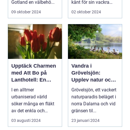
Gotland en välbehö...
känt för sin vackra
natur, långa
09 oktober 2024
02 oktober 2024
sandstränder och ...
Upptäck Charmen
Vandra i
med Att Bo på
Grövelsjön:
Lanthotell: En
Upplev natur och
Unik Upplevelse
fjällvandring på
I en alltmer
Grövelsjön, ett vackert
på Smålandstorpet
toppnivå
urbaniserad värld
naturparadis beläget i
söker många en fläkt
norra Dalarna och vid
av det enkla och
gränsen til...
naturn&aum...
03 augusti 2024
23 januari 2024