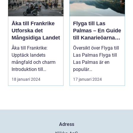
Åka till Frankrike
Flyga till Las
Utforska det
Palmas – En Guide
Mångsidiga Landet
till Kanarieöarnas
Pärla
Åka till Frankrike:
Översikt över Flyga till
Upptäck landets
Las Palmas Flyga till
mångfald och charm
Las Palmas är en
Introduktion till
populär
Frankrike och dess
semesterdestination
18 januari 2024
17 januari 2024
popular...
för män...
Adress