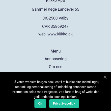
web:
www.klikko.dk
Menu
Annonsering
Om oss
Cookies
På vores website bruges cookies til at huske dine indstillinger,
Kontakta oss
statistik og personalisering af indhold og annoncer. Denne
Sitemap
information deles med tredjepart. Ved fortsat brug af websiden
godkender du cookiepolitikken.
Ok
Privatlivspolitik