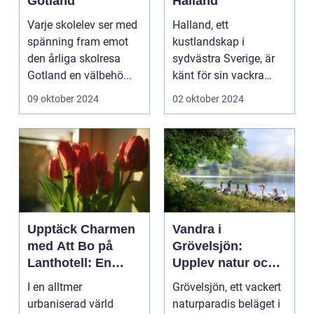
Gotland
Halland
Varje skolelev ser med
Halland, ett
spänning fram emot
kustlandskap i
den årliga skolresa
sydvästra Sverige, är
Gotland en välbehö...
känt för sin vackra
natur, långa
09 oktober 2024
02 oktober 2024
sandstränder och ...
Upptäck Charmen
Vandra i
med Att Bo på
Grövelsjön:
Lanthotell: En
Upplev natur och
Unik Upplevelse
fjällvandring på
I en alltmer
Grövelsjön, ett vackert
på Smålandstorpet
toppnivå
urbaniserad värld
naturparadis beläget i