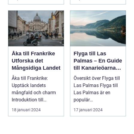
Europa på...
Åka till Frankrike
Flyga till Las
Utforska det
Palmas – En Guide
Mångsidiga Landet
till Kanarieöarnas
Pärla
Åka till Frankrike:
Översikt över Flyga till
Upptäck landets
Las Palmas Flyga till
mångfald och charm
Las Palmas är en
Introduktion till
populär
Frankrike och dess
semesterdestination
18 januari 2024
17 januari 2024
popular...
för män...