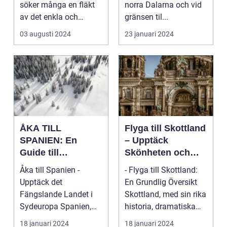
söker många en fläkt
norra Dalarna och vid
av det enkla och
gränsen til...
naturn&aum...
03 augusti 2024
23 januari 2024
ÅKA TILL
Flyga till Skottland
SPANIEN: En
– Upptäck
Guide till
Skönheten och
Spännande
Charmen i Detta
Åka till Spanien -
- Flyga till Skottland:
Resmål och
Fascinerande
Upptäck det
En Grundlig Översikt
Resetyper
Land
Fängslande Landet i
Skottland, med sin rika
Sydeuropa Spanien,
historia, dramatiska
beläget i sydvästra
landskap ...
18 januari 2024
18 januari 2024