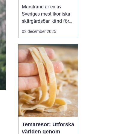
Marstrand är en av
Sveriges mest ikoniska
skärgårdsöar, känd för
sin rika historia,
02 december 2025
natursköna vyer och
livliga atmosfär. Belägen
i närheten av Göteborg,
erbjuder Marstrand en
perfekt tillflykts...
Temaresor: Utforska
världen genom