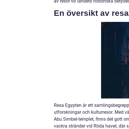
av resor till landets historiska betyd
En översikt av res
Resa Egypten är ett samlingsbegrepp s
utforskningar och kulturresor. Med v
Abu Simbel-templet, finns det gott 
vackra stränder vid Röda havet, där s