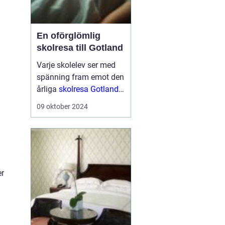
En oförglömlig
skolresa till Gotland
Varje skolelev ser med
spänning fram emot den
årliga
skolresa Gotland
en välbehövlig paus
från
09 oktober 2024
vardagens schema för
att utforska nya platser
och ...
er