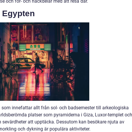
else och för- och nackdelar med att resa där.
a Egypten
om innefattar allt från sol- och badsemester till arkeologiska
ärldsberömda platser som pyramiderna i Giza, Luxor-templet oc
om sevärdheter att upptäcka. Dessutom kan besökare njuta av
norkling och dykning är populära aktiviteter.