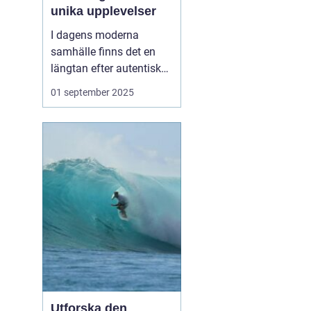
unika upplevelser
I dagens moderna
samhälle finns det en
längtan efter autentiska
och minnesvärda
01 september 2025
reseupplevelser som går
utöver det vanliga
turistbesöket. Temaresor
har blivit ett populärt val
för många resenärer so...
h
Utforska den