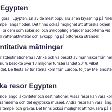
a Egypten
n göra i Egypten. En av de mest populära är en kryssning på Nile
pel längs floden. Det finns också möjlighet att utforska öknen
. För dem som söker sol och avkoppling erbjuder badorterna vid
l vattenaktiviteter och avkoppling på pittoreska stränder.
ntitativa mätningar
ristdestinationerna i Afrika och välbesökt av människor från he
rium besökte över 13 miljoner turister landet 2019, vilket
det. De flesta av turisterna kom från Europa, följt av Mellanöste
ika resor Egypten
nde längd, aktiviteter och destinationer. Vissa resor kan vara ko
pyramiderna och det egyptiska museet. Andra resor kan vara lång
ra tempel och gravar. Det finns också möjlighet att fokusera på s