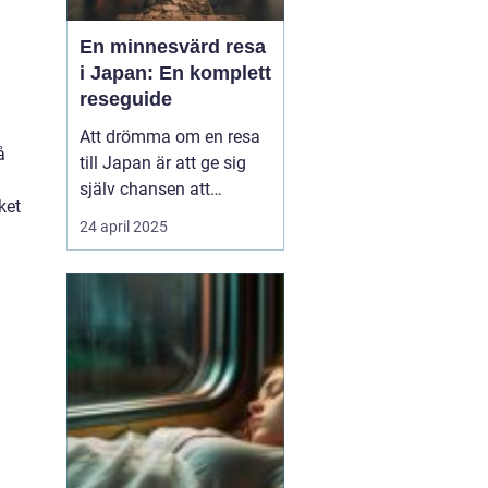
En minnesvärd resa
i Japan: En komplett
reseguide
Att drömma om en resa
å
till Japan är att ge sig
själv chansen att
ket
uppleva en värld där
24 april 2025
tradition och modernitet
samexisterar i perfekt
harmoni. Från de
futuristiska neonskenen
i Tokyo till de fridfulla
tempelområde...