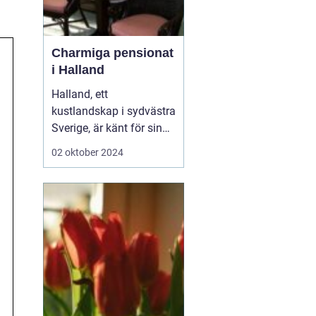
Charmiga pensionat
i Halland
Halland, ett
kustlandskap i sydvästra
Sverige, är känt för sin
vackra natur, långa
02 oktober 2024
sandstränder och
pittoreska småstäder.
Området är en populär
destination för
semesterfirare som
söker lugn och
avkoppling från stadens
brus. Bland Hallands
böljande åk...