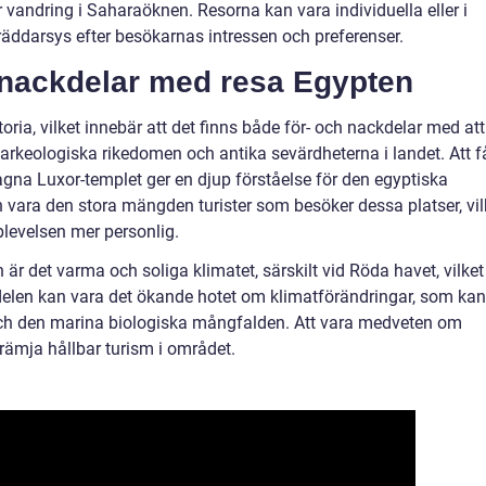
 vandring i Saharaöknen. Resorna kan vara individuella eller i
skräddarsys efter besökarnas intressen och preferenser.
h nackdelar med resa Egypten
ria, vilket innebär att det finns både för- och nackdelar med att
 arkeologiska rikedomen och antika sevärdheterna i landet. Att f
lagna Luxor-templet ger en djup förståelse för den egyptiska
n vara den stora mängden turister som besöker dessa platser, vil
plevelsen mer personlig.
är det varma och soliga klimatet, särskilt vid Röda havet, vilket
delen kan vara det ökande hotet om klimatförändringar, som kan
ch den marina biologiska mångfalden. Att vara medveten om
främja hållbar turism i området.