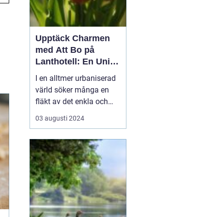
Upptäck Charmen
med Att Bo på
Lanthotell: En Unik
Upplevelse på
I en alltmer urbaniserad
Smålandstorpet
värld söker många en
fläkt av det enkla och
naturnära livet. Att
03 augusti 2024
övernatta på ett
lanthotell är ett sätt att
fånga just denna
upplevelse - och få en
paus från s...