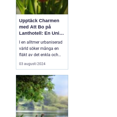
Upptäck Charmen
med Att Bo på
Lanthotell: En Unik
Upplevelse på
I en alltmer urbaniserad
Smålandstorpet
värld söker många en
fläkt av det enkla och
naturnära livet. Att
03 augusti 2024
övernatta på ett
lanthotell är ett sätt att
fånga just denna
upplevelse - och få en
paus från s...