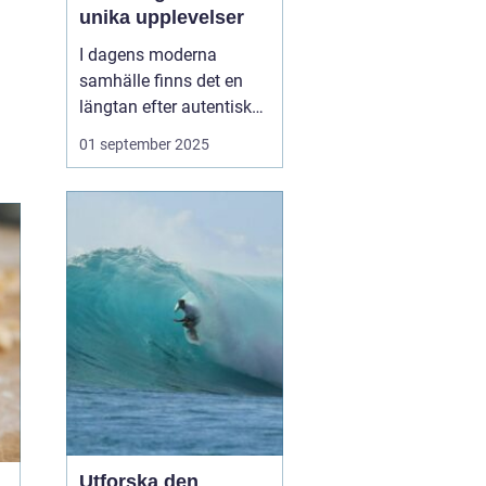
unika upplevelser
I dagens moderna
samhälle finns det en
längtan efter autentiska
och minnesvärda
01 september 2025
reseupplevelser som går
utöver det vanliga
turistbesöket. Temaresor
har blivit ett populärt val
för många resenärer so...
Utforska den