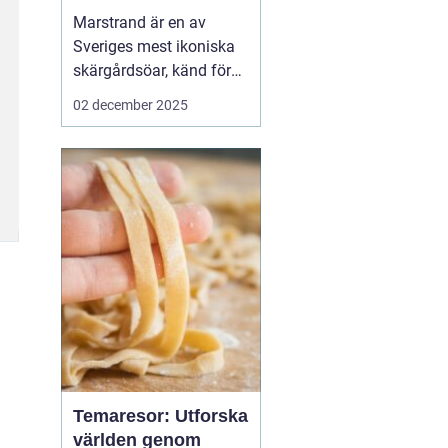
Marstrand är en av
Sveriges mest ikoniska
skärgårdsöar, känd för
sin rika historia,
02 december 2025
natursköna vyer och
livliga atmosfär. Belägen
i närheten av Göteborg,
erbjuder Marstrand en
perfekt tillflykts...
Temaresor: Utforska
världen genom