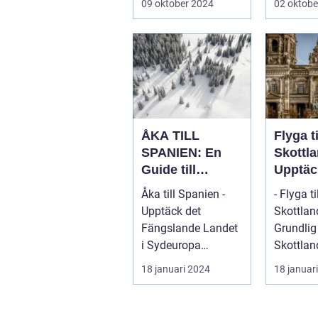
09 oktober 2024
02 oktobe
sandsträ
ÅKA TILL
Flyga ti
SPANIEN: En
Skottla
Guide till
Upptäc
Spännande
Skönhe
Åka till Spanien -
- Flyga ti
Resmål och
Charme
Upptäck det
Skottlan
Resetyper
Fascin
Fängslande Landet
Grundlig
Land
i Sydeuropa
Skottlan
Spanien, beläget i
rika histo
18 januari 2024
18 januar
sydvästra Europa
dramati
på...
landskap 