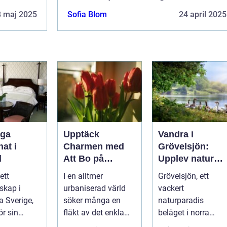
8 maj 2025
Sofia Blom
24 april 2025
iga
Upptäck
Vandra i
at i
Charmen med
Grövelsjön:
d
Att Bo på
Upplev natur
Lanthotell: En
och
ett
I en alltmer
Grövelsjön, ett
Unik Upplevelse
fjällvandring på
skap i
urbaniserad värld
vackert
på
toppnivå
a Sverige,
söker många en
naturparadis
Smålandstorpet
ör sin
fläkt av det enkla
beläget i norra
atur, långa
och naturn&aum...
Dalarna och vid