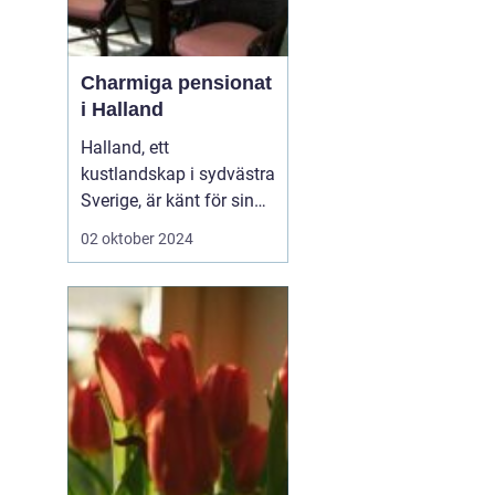
Charmiga pensionat
i Halland
Halland, ett
kustlandskap i sydvästra
Sverige, är känt för sin
vackra natur, långa
02 oktober 2024
sandstränder och
pittoreska småstäder.
Området är en populär
destination för
semesterfirare som
söker lugn och
avkoppling från stadens
brus. Bland Hallands
böljande åk...