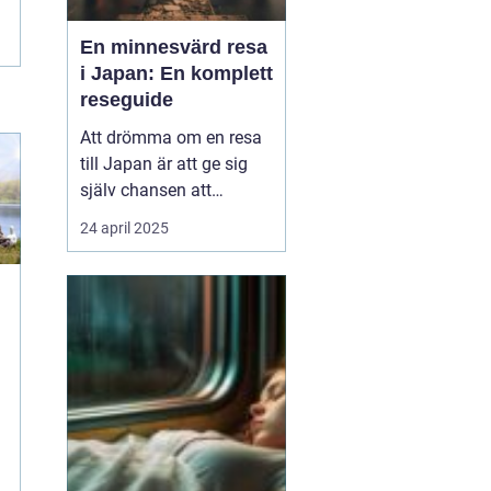
En minnesvärd resa
i Japan: En komplett
reseguide
Att drömma om en resa
till Japan är att ge sig
själv chansen att
uppleva en värld där
24 april 2025
tradition och modernitet
samexisterar i perfekt
harmoni. Från de
futuristiska neonskenen
i Tokyo till de fridfulla
tempelområde...