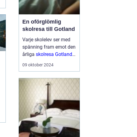
En oförglömlig
skolresa till Gotland
Varje skolelev ser med
spänning fram emot den
årliga
skolresa Gotland
en välbehövlig paus
från
09 oktober 2024
vardagens schema för
att utforska nya platser
och ...
n