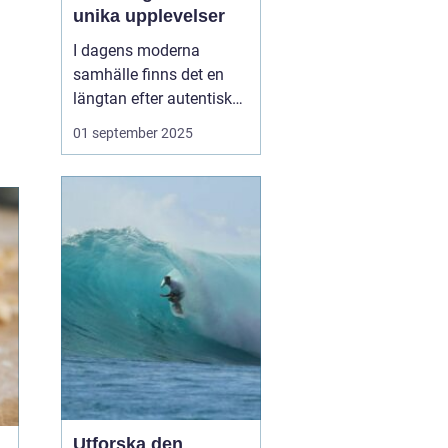
unika upplevelser
I dagens moderna
samhälle finns det en
längtan efter autentiska
och minnesvärda
01 september 2025
reseupplevelser som går
utöver det vanliga
turistbesöket. Temaresor
har blivit ett populärt val
för många resenärer so...
Utforska den