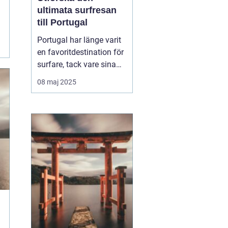
ultimata surfresan
till Portugal
Portugal har länge varit
en favoritdestination för
surfare, tack vare sina
vidsträckta kuster och
08 maj 2025
imponerande vågor. En
surfresa Portugal
erbjuder mer än bara
surf...