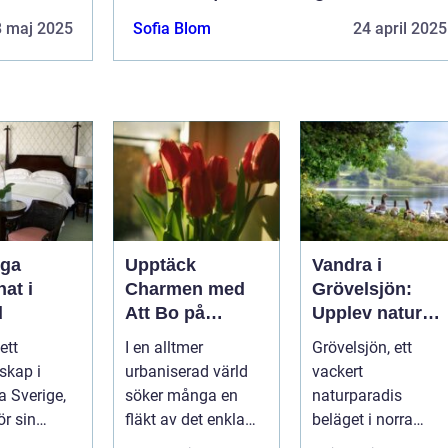
8 maj 2025
Sofia Blom
24 april 2025
iga
Upptäck
Vandra i
at i
Charmen med
Grövelsjön:
d
Att Bo på
Upplev natur
Lanthotell: En
och
ett
I en alltmer
Grövelsjön, ett
Unik Upplevelse
fjällvandring på
skap i
urbaniserad värld
vackert
på
toppnivå
a Sverige,
söker många en
naturparadis
Smålandstorpet
ör sin
fläkt av det enkla
beläget i norra
atur, långa
och naturn&aum...
Dalarna och vid