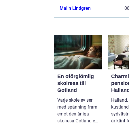
Malin Lindgren
0
En oförglömlig
Charm
skolresa till
pension
Gotland
Hallan
Varje skolelev ser
Halland, 
med spänning fram
kustland
emot den årliga
sydvästr
skolresa Gotland en
är känt f
välbehö...
vackra n