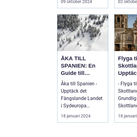
09 oktober 2024
02 oktobe
sandsträ
ÅKA TILL
Flyga ti
SPANIEN: En
Skottla
Guide till
Upptäc
Spännande
Skönhe
Åka till Spanien -
- Flyga ti
Resmål och
Charme
Upptäck det
Skottlan
Resetyper
Fascin
Fängslande Landet
Grundlig
Land
i Sydeuropa
Skottlan
Spanien, beläget i
rika histo
18 januari 2024
18 januar
sydvästra Europa
dramati
på...
landskap 