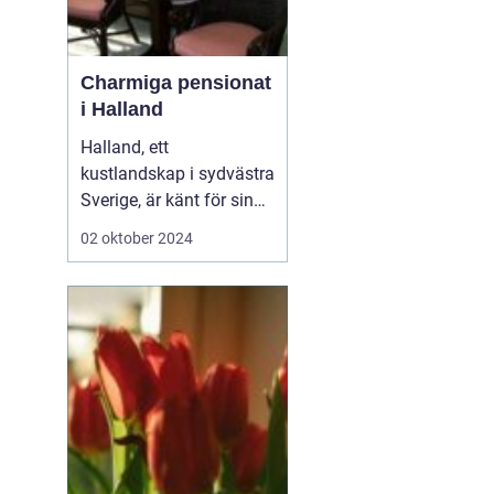
Charmiga pensionat
i Halland
Halland, ett
kustlandskap i sydvästra
Sverige, är känt för sin
vackra natur, långa
02 oktober 2024
sandstränder och
pittoreska småstäder.
Området är en populär
destination för
semesterfirare som
söker lugn och
avkoppling från stadens
brus. Bland Hallands
böljande åk...