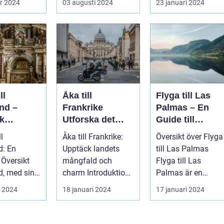
r 2024
03 augusti 2024
23 januari 2024
nder och ...
gränsen til...
ll
Åka till
Flyga till Las
nd –
Frankrike
Palmas – En
k
Utforska det
Guide till
ten och
Mångsidiga
Kanarieöarnas
ll
Åka till Frankrike:
Översikt över Flyga
n i Detta
Landet
Pärla
d: En
Upptäck landets
till Las Palmas
erande
 Översikt
mångfald och
Flyga till Las
d, med sin
charm Introduktion
Palmas är en
ria,
till Frankrike och
populär
i 2024
18 januari 2024
17 januari 2024
ska
dess popular...
semesterdestinatio
...
för män...