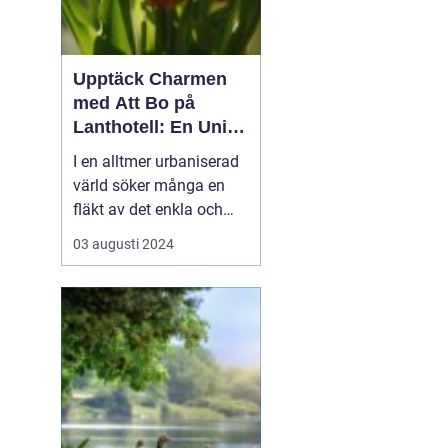
Upptäck Charmen
med Att Bo på
Lanthotell: En Unik
Upplevelse på
I en alltmer urbaniserad
Smålandstorpet
värld söker många en
fläkt av det enkla och
naturnära livet. Att
03 augusti 2024
övernatta på ett
lanthotell är ett sätt att
fånga just denna
upplevelse - och få en
paus från s...