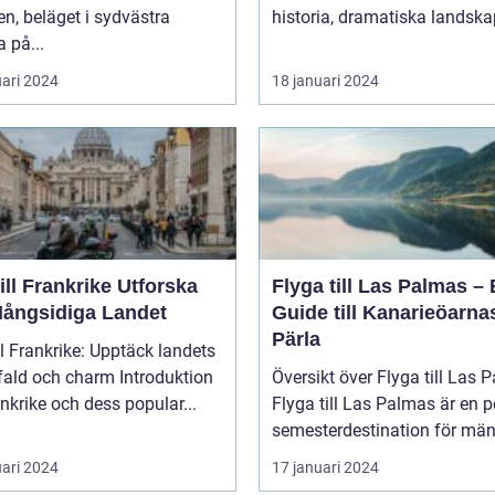
n, beläget i sydvästra
historia, dramatiska landskap
 på...
uari 2024
18 januari 2024
l Frankrike Utforska
Flyga till Las Palmas –
Mångsidiga Landet
Guide till Kanarieöarna
Pärla
ll Frankrike: Upptäck landets
 och charm Introduktion
Översikt över Flyga till Las 
rankrike och dess popular...
Flyga till Las Palmas är en 
semesterdestination för män.
uari 2024
17 januari 2024