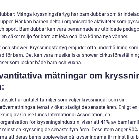
lubbar: Många kryssningsfartyg har barnklubbar som är indelad
upper. Här kan barnen delta i organiserade aktiviteter som pyssel
och sport. Barnklubbar kan vara bemannade av utbildade pedag
 en säker miljö för barn att leka och lära känna nya vänner.
r och shower: Kryssningsfartyg erbjuder ofta underhållning som
d för barn. Det kan vara musikaliska shower, cirkusföreställning
jäser som lockar både barn och vuxna.
vantitativa mätningar om kryssni
:
tatistik har antalet familjer som väljer kryssningar som sin
rövernattningsalternativ ökat stadigt de senaste åren. Enligt en
kning av Cruise Lines International Association, en
organisation för kryssningsindustrin, visar att 41% av barnfamil
rt minst en kryssning de senaste fyra åren. Dessutom anger 90%
rna att deras barns upplevelser på kryssningarna är minst lika br