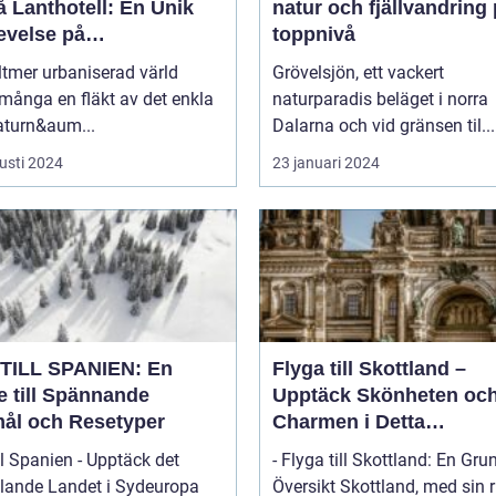
 Lanthotell: En Unik
natur och fjällvandring
evelse på
toppnivå
andstorpet
lltmer urbaniserad värld
Grövelsjön, ett vackert
många en fläkt av det enkla
naturparadis beläget i norra
aturn&aum...
Dalarna och vid gränsen til...
usti 2024
23 januari 2024
TILL SPANIEN: En
Flyga till Skottland –
e till Spännande
Upptäck Skönheten oc
ål och Resetyper
Charmen i Detta
Fascinerande Land
ll Spanien - Upptäck det
- Flyga till Skottland: En Gru
lande Landet i Sydeuropa
Översikt Skottland, med sin rika