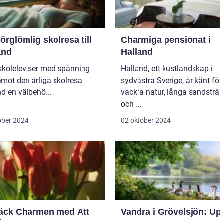
örglömlig skolresa till
Charmiga pensionat i
and
Halland
skolelev ser med spänning
Halland, ett kustlandskap i
mot den årliga skolresa
sydvästra Sverige, är känt fö
d en välbehö...
vackra natur, långa sandstr
och ...
ober 2024
02 oktober 2024
äck Charmen med Att
Vandra i Grövelsjön: U