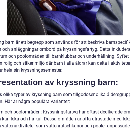
ng barn är ett begrepp som används för att beskriva barnspecifi
 och anläggningar ombord på kryssningsfartyg. Detta inkluderar
krum och poolområden till barnklubbar och underhållning. Syftet 
 rolig och säker miljö där barn i alla åldrar kan delta i aktivitet
er hela sin kryssningssemester.
resentation av kryssning barn:
s olika typer av kryssning barn som tillgodoser olika åldersgrup
n. Här är några populära varianter:
m och poolområden: Kryssningsfartyg har oftast dedikerade o
n kan leka och ha kul. Dessa områden är ofta utrustade med leks
h vattenaktiviteter som vattenrutschkanor och pooler anpassade