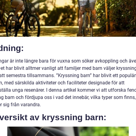
dning:
ngar är inte längre bara för vuxna som söker avkoppling och äve
et har blivit alltmer vanligt att familjer med barn väljer kryssni
 att semestra tillsammans. ”Kryssning barn” har blivit ett populär
 med särskilda aktiviteter och faciliteter designade för att
sställa unga resenärer. I denna artikel kommer vi att utforska fe
g barn och fördjupa oss i vad det innebär, vilka typer som finns
er sig från varandra.
versikt av kryssning barn: