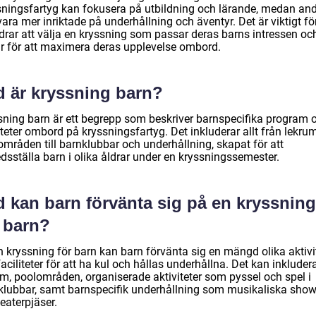
sningsfartyg kan fokusera på utbildning och lärande, medan an
ara mer inriktade på underhållning och äventyr. Det är viktigt fö
ldrar att välja en kryssning som passar deras barns intressen oc
ar för att maximera deras upplevelse ombord.
d är kryssning barn?
sning barn är ett begrepp som beskriver barnspecifika program 
iteter ombord på kryssningsfartyg. Det inkluderar allt från lekru
områden till barnklubbar och underhållning, skapat för att
redsställa barn i olika åldrar under en kryssningssemester.
d kan barn förvänta sig på en kryssning
r barn?
n kryssning för barn kan barn förvänta sig en mängd olika aktivi
aciliteter för att ha kul och hållas underhållna. Det kan inkluder
um, poolområden, organiserade aktiviteter som pyssel och spel i
klubbar, samt barnspecifik underhållning som musikaliska show
eaterpjäser.