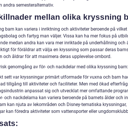
n andra semesteralternativ.
killnader mellan olika kryssning 
g barn kan variera i inriktning och aktiviteter beroende på vilket
ngsbolag och fartyg man väljer. Vissa kan ha mer fokus på utbil
ande medan andra kan vara mer inriktade på underhållning och ä
iktigt för föräldrar att välja en kryssning som passar deras barn
en och åldrar för att maximera deras upplevelse ombord.
orisk genomgång av för- och nackdelar med olika kryssning barn
skt sett var kryssningar primärt utformade för vuxna och barn ha
d tillgång till aktiviteter och faciliteter. Men med ökad efterfrå
ngsindustrin anpassat sig och utvecklat mer omfattande progra
ör- och nackdelarna kan variera beroende på barnets ålder och in
arn kan njuta av lekområden och Disney-tematiska kryssningar
gar kan föredra aktiviteter som vattensporter eller ungdomsklubb
sats: