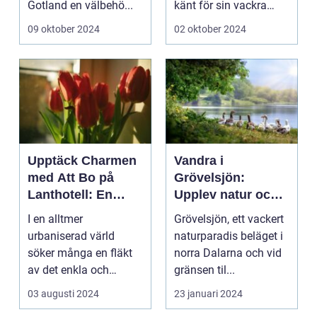
Gotland en välbehö...
känt för sin vackra
natur, långa
09 oktober 2024
02 oktober 2024
sandstränder och ...
Upptäck Charmen
Vandra i
med Att Bo på
Grövelsjön:
Lanthotell: En
Upplev natur och
Unik Upplevelse
fjällvandring på
I en alltmer
Grövelsjön, ett vackert
på Smålandstorpet
toppnivå
urbaniserad värld
naturparadis beläget i
söker många en fläkt
norra Dalarna och vid
av det enkla och
gränsen til...
naturn&aum...
03 augusti 2024
23 januari 2024