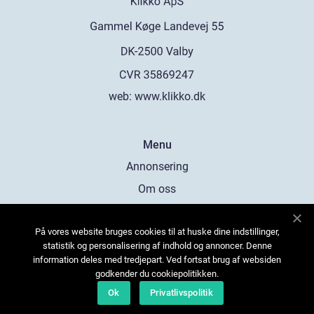
web:
www.klikko.dk
Menu
Annonsering
Om oss
Cookies
På vores website bruges cookies til at huske dine indstillinger,
Kontakta oss
statistik og personalisering af indhold og annoncer. Denne
Sitemap
information deles med tredjepart. Ved fortsat brug af websiden
godkender du cookiepolitikken.
Ok
Privatlivspolitik