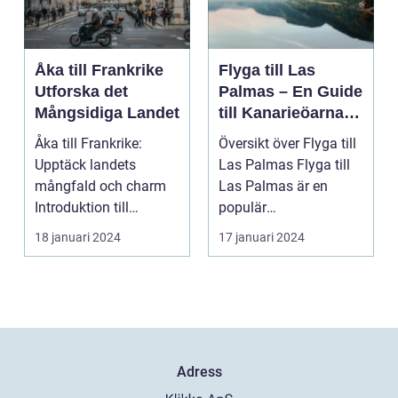
Åka till Frankrike
Flyga till Las
Utforska det
Palmas – En Guide
Mångsidiga Landet
till Kanarieöarnas
Pärla
Åka till Frankrike:
Översikt över Flyga till
Upptäck landets
Las Palmas Flyga till
mångfald och charm
Las Palmas är en
Introduktion till
populär
Frankrike och dess
semesterdestination
18 januari 2024
17 januari 2024
popular...
för män...
Adress