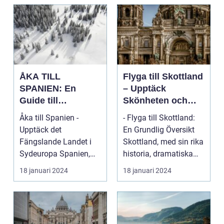
ÅKA TILL
Flyga till Skottland
SPANIEN: En
– Upptäck
Guide till
Skönheten och
Spännande
Charmen i Detta
Åka till Spanien -
- Flyga till Skottland:
Resmål och
Fascinerande
Upptäck det
En Grundlig Översikt
Resetyper
Land
Fängslande Landet i
Skottland, med sin rika
Sydeuropa Spanien,
historia, dramatiska
beläget i sydvästra
landskap ...
18 januari 2024
18 januari 2024
Europa på...