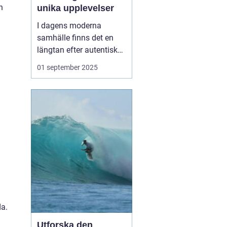
n
unika upplevelser
I dagens moderna
samhälle finns det en
längtan efter autentiska
och minnesvärda
01 september 2025
reseupplevelser som går
utöver det vanliga
turistbesöket. Temaresor
har blivit ett populärt val
för många resenärer so...
da.
Utforska den