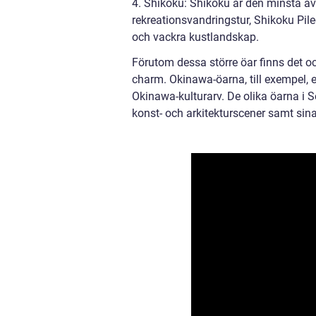
4. Shikoku: Shikoku är den minsta av
rekreationsvandringstur, Shikoku Pil
och vackra kustlandskap.
Förutom dessa större öar finns det 
charm. Okinawa-öarna, till exempel, er
Okinawa-kulturarv. De olika öarna i 
konst- och arkitekturscener samt sin