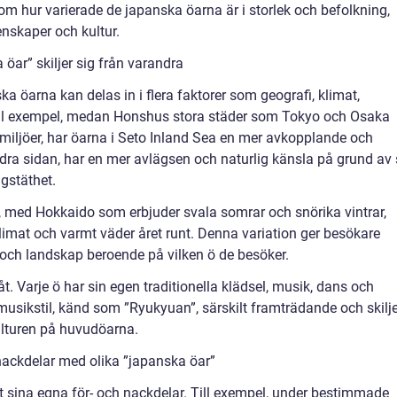
om hur varierade de japanska öarna är i storlek och befolkning,
enskaper och kultur.
öar” skiljer sig från varandra
 öarna kan delas in i flera faktorer som geografi, klimat,
 Till exempel, medan Honshus stora städer som Tokyo och Osaka
miljöer, har öarna i Seto Inland Sea en mer avkopplande och
dra sidan, har en mer avlägsen och naturlig känsla på grund av 
gstäthet.
, med Hokkaido som erbjuder svala somrar och snörika vintrar,
imat och varmt väder året runt. Denna variation ger besökare
 och landskap beroende på vilken ö de besöker.
 åt. Varje ö har sin egen traditionella klädsel, musik, dans och
musikstil, känd som ”Ryukyuan”, särskilt framträdande och skilje
kulturen på huvudöarna.
nackdelar med olika ”japanska öar”
aft sina egna för- och nackdelar. Till exempel, under bestimmade