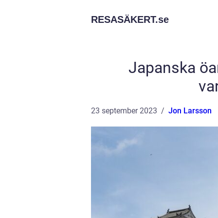
RESASÄKERT.
se
Japanska öar:
va
23 september 2023
Jon Larsson