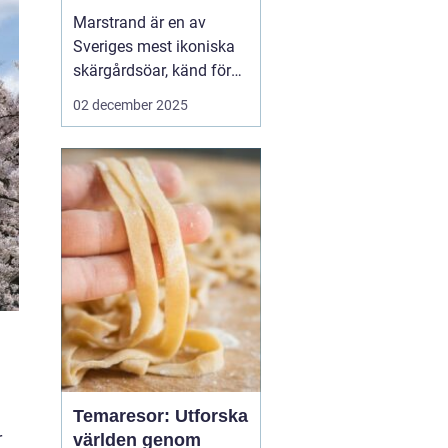
Marstrand är en av
Sveriges mest ikoniska
skärgårdsöar, känd för
sin rika historia,
02 december 2025
natursköna vyer och
livliga atmosfär. Belägen
i närheten av Göteborg,
erbjuder Marstrand en
perfekt tillflykts...
Temaresor: Utforska
r
världen genom