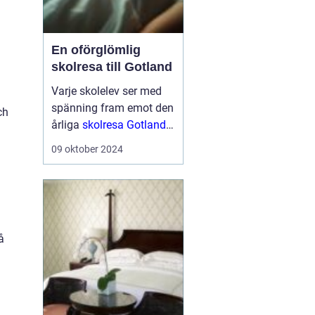
En oförglömlig
skolresa till Gotland
Varje skolelev ser med
spänning fram emot den
ch
årliga
skolresa Gotland
en välbehövlig paus
från
09 oktober 2024
vardagens schema för
att utforska nya platser
och ...
å