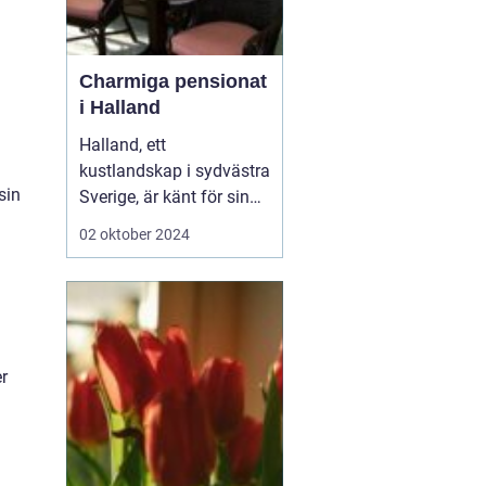
Charmiga pensionat
i Halland
Halland, ett
kustlandskap i sydvästra
sin
Sverige, är känt för sin
vackra natur, långa
02 oktober 2024
sandstränder och
pittoreska småstäder.
Området är en populär
destination för
semesterfirare som
r
söker lugn och
avkoppling från stadens
brus. Bland Hallands
böljande åk...