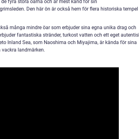
 de fyra stora öarna och är mest känd för sin
egrimsleden. Den här ön är också hem för flera historiska tempel
också många mindre öar som erbjuder sina egna unika drag och
bjuder fantastiska stränder, turkost vatten och ett eget autentis
Seto Inland Sea, som Naoshima och Miyajima, är kända för sina
a vackra landmärken.