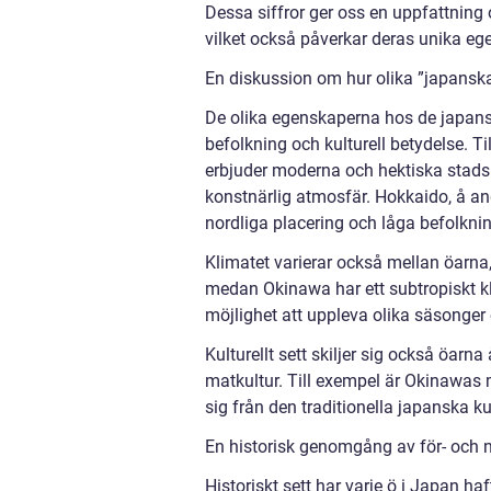
Dessa siffror ger oss en uppfattning 
vilket också påverkar deras unika eg
En diskussion om hur olika ”japanska 
De olika egenskaperna hos de japanska
befolkning och kulturell betydelse.
erbjuder moderna och hektiska stads
konstnärlig atmosfär. Hokkaido, å an
nordliga placering och låga befolknin
Klimatet varierar också mellan öarna
medan Okinawa har ett subtropiskt kl
möjlighet att uppleva olika säsonger
Kulturellt sett skiljer sig också öarna
matkultur. Till exempel är Okinawas 
sig från den traditionella japanska 
En historisk genomgång av för- och 
Historiskt sett har varje ö i Japan h