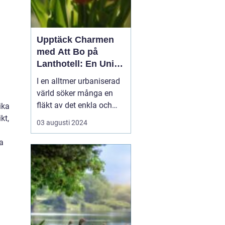
Upptäck Charmen
med Att Bo på
Lanthotell: En Unik
Upplevelse på
I en alltmer urbaniserad
Smålandstorpet
värld söker många en
fläkt av det enkla och
ika
naturnära livet. Att
kt,
03 augusti 2024
övernatta på ett
lanthotell är ett sätt att
a
fånga just denna
upplevelse - och få en
paus från s...