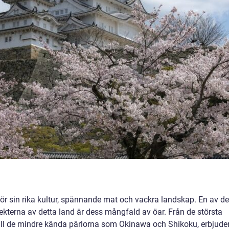
 för sin rika kultur, spännande mat och vackra landskap. En av de
terna av detta land är dess mångfald av öar. Från de största
ll de mindre kända pärlorna som Okinawa och Shikoku, erbjude