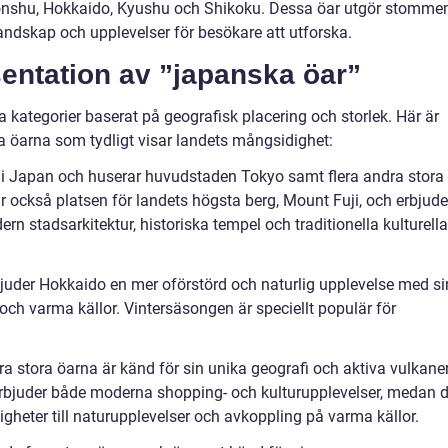
Honshu, Hokkaido, Kyushu och Shikoku. Dessa öar utgör stommen
andskap och upplevelser för besökare att utforska.
entation av ”japanska öar”
a kategorier baserat på geografisk placering och storlek. Här är
 öarna som tydligt visar landets mångsidighet:
 i Japan och huserar huvudstaden Tokyo samt flera andra stora
 också platsen för landets högsta berg, Mount Fuji, och erbjude
 stadsarkitektur, historiska tempel och traditionella kulturella
rbjuder Hokkaido en mer oförstörd och naturlig upplevelse med s
och varma källor. Vintersäsongen är speciellt populär för
a stora öarna är känd för sin unika geografi och aktiva vulkaner
bjuder både moderna shopping- och kulturupplevelser, medan 
heter till naturupplevelser och avkoppling på varma källor.