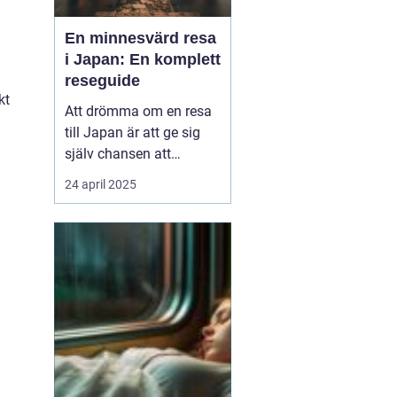
En minnesvärd resa
i Japan: En komplett
reseguide
kt
Att drömma om en resa
till Japan är att ge sig
själv chansen att
uppleva en värld där
24 april 2025
tradition och modernitet
samexisterar i perfekt
harmoni. Från de
futuristiska neonskenen
i Tokyo till de fridfulla
tempelområde...