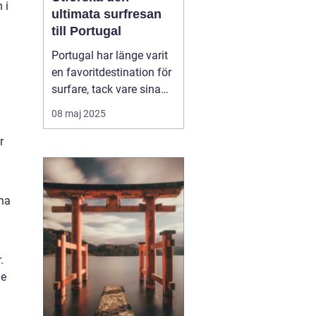
 i
ultimata surfresan
till Portugal
Portugal har länge varit
en favoritdestination för
surfare, tack vare sina
vidsträckta kuster och
08 maj 2025
imponerande vågor. En
surfresa Portugal
r
erbjuder mer än bara
surf...
ina
.
de