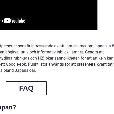
atpersoner som är intresserade av att lära sig mer om japanska 
e en högkvalitativ och informativ inblick i ämnet. Genom att
ydliga rubriker ( och H2) ökar sannolikheten för att artikeln kan
tt Google-sök. Punktlistor används för att presentera kvantitat
rna bland Japans öar.
FAQ
Japan?