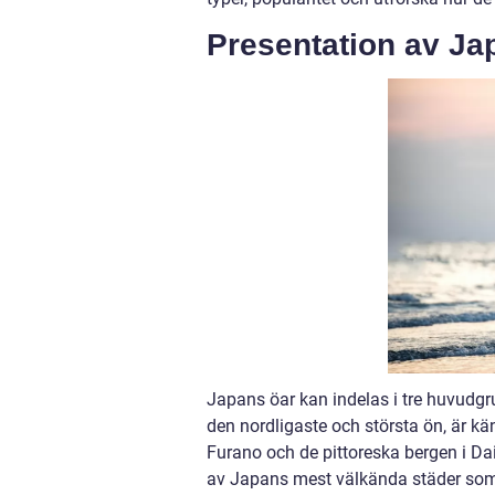
Presentation av Ja
Japans öar kan indelas i tre huvud
den nordligaste och största ön, är kä
Furano och de pittoreska bergen i D
av Japans mest välkända städer som