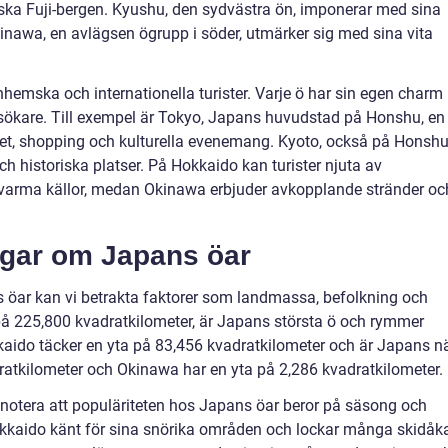
ska Fuji-bergen. Kyushu, den sydvästra ön, imponerar med sina
inawa, en avlägsen ögrupp i söder, utmärker sig med sina vita
hemska och internationella turister. Varje ö har sin egen charm
esökare. Till exempel är Tokyo, Japans huvudstad på Honshu, en
tet, shopping och kulturella evenemang. Kyoto, också på Honshu
och historiska platser. På Hokkaido kan turister njuta av
h varma källor, medan Okinawa erbjuder avkopplande stränder oc
ngar om Japans öar
s öar kan vi betrakta faktorer som landmassa, befolkning och
på 225,800 kvadratkilometer, är Japans största ö och rymmer
kaido täcker en yta på 83,456 kvadratkilometer och är Japans n
ratkilometer och Okinawa har en yta på 2,286 kvadratkilometer.
att notera att populäriteten hos Japans öar beror på säsong och
 Hokkaido känt för sina snörika områden och lockar många skidåk