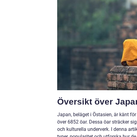
Översikt över Japa
Japan, beläget i Östasien, är känt f
över 6852 öar. Dessa öar sträcker sig
och kulturella underverk. I denna art
typer, popularitet och utforska hur de 