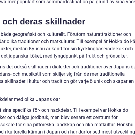
nawa mer populärt som sommardestination på grund av sina vac
 och deras skillnader
t både geografiskt och kulturellt. Förutom naturattraktioner och
r olika traditioner och matkulturer. Till exempel är Hokkaido k
odukter, medan Kyushu är känd för sin kycklingbaserade kök och
 det japanska köket, med tyngdpunkt på frukt och grönsaker.
ns det också skillnader i dialekter och traditioner över Japans öa
dans- och musikstil som skiljer sig från de mer traditionella
skillnader i kultur och tradition gör varje ö unik och skapar en 
kdelar med olika Japans öar
ft sina specifika för- och nackdelar. Till exempel var Hokkaido
ker och dåliga jordbruk, men blev senare ett centrum för
sökare för sina pittoreska landskap och rika matkultur. Honshu
a och kulturella kärnan i Japan och har därför sett mest utveckling