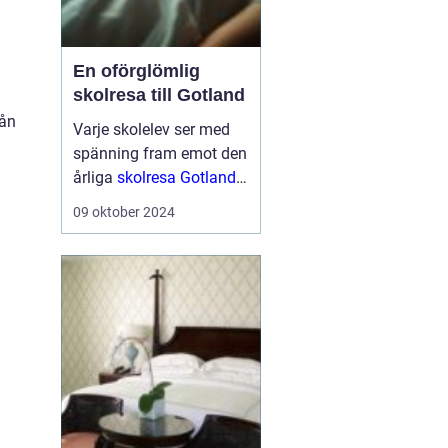
En oförglömlig
skolresa till Gotland
rån
Varje skolelev ser med
spänning fram emot den
årliga
skolresa Gotland
en välbehövlig paus
från
09 oktober 2024
vardagens schema för
att utforska nya platser
och ...