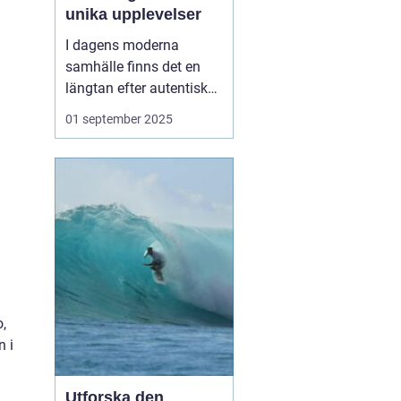
unika upplevelser
I dagens moderna
samhälle finns det en
längtan efter autentiska
och minnesvärda
01 september 2025
reseupplevelser som går
utöver det vanliga
turistbesöket. Temaresor
har blivit ett populärt val
för många resenärer so...
,
n i
Utforska den