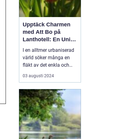
Upptäck Charmen
med Att Bo på
Lanthotell: En Unik
Upplevelse på
I en alltmer urbaniserad
Smålandstorpet
värld söker många en
fläkt av det enkla och
naturnära livet. Att
03 augusti 2024
övernatta på ett
lanthotell är ett sätt att
fånga just denna
upplevelse - och få en
paus från s...