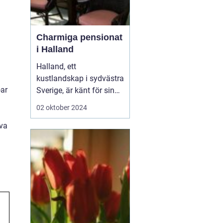
Charmiga pensionat
i Halland
Halland, ett
kustlandskap i sydvästra
öar
Sverige, är känt för sin
vackra natur, långa
02 oktober 2024
sandstränder och
iva
pittoreska småstäder.
Området är en populär
destination för
semesterfirare som
söker lugn och
avkoppling från stadens
brus. Bland Hallands
böljande åk...