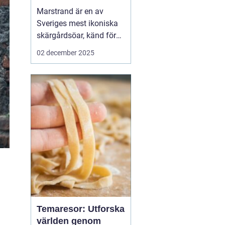
Marstrand är en av
Sveriges mest ikoniska
skärgårdsöar, känd för
sin rika historia,
02 december 2025
natursköna vyer och
livliga atmosfär. Belägen
i närheten av Göteborg,
erbjuder Marstrand en
perfekt tillflykts...
Temaresor: Utforska
världen genom