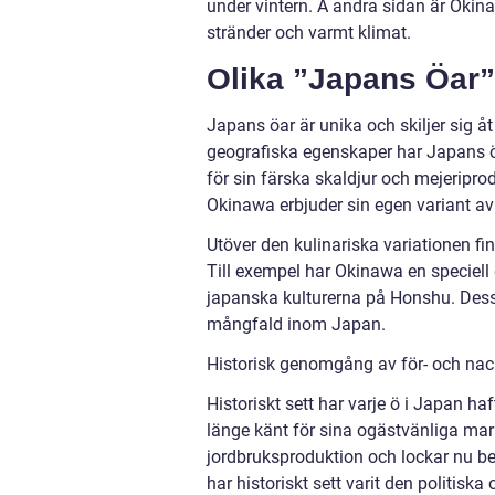
under vintern. Å andra sidan är Oki
stränder och varmt klimat.
Olika ”Japans Öar”
Japans öar är unika och skiljer sig å
geografiska egenskaper har Japans öa
för sin färska skaldjur och mejeripr
Okinawa erbjuder sin egen variant av
Utöver den kulinariska variationen fin
Till exempel har Okinawa en speciell 
japanska kulturerna på Honshu. Dessa 
mångfald inom Japan.
Historisk genomgång av för- och nac
Historiskt sett har varje ö i Japan ha
länge känt för sina ogästvänliga mar
jordbruksproduktion och lockar nu be
har historiskt sett varit den politisk