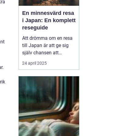
kra
En minnesvärd resa
i Japan: En komplett
reseguide
Att drömma om en resa
änt
till Japan är att ge sig
själv chansen att
uppleva en värld där
24 april 2025
r.
tradition och modernitet
samexisterar i perfekt
rik
harmoni. Från de
futuristiska neonskenen
i Tokyo till de fridfulla
tempelområde...