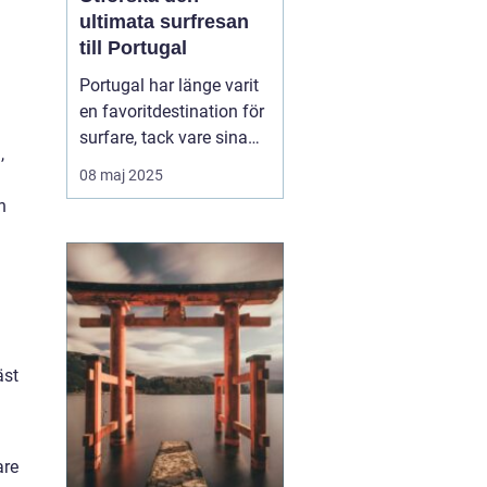
ultimata surfresan
till Portugal
Portugal har länge varit
en favoritdestination för
surfare, tack vare sina
,
vidsträckta kuster och
08 maj 2025
imponerande vågor. En
h
surfresa Portugal
erbjuder mer än bara
surf...
äst
are