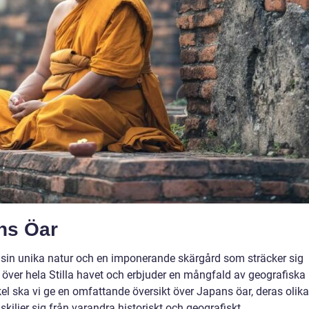
ns Öar
ör sin unika natur och en imponerande skärgård som sträcker sig
 över hela Stilla havet och erbjuder en mångfald av geografiska
ikel ska vi ge en omfattande översikt över Japans öar, deras olika
skiljer sig från varandra historiskt och geografiskt.