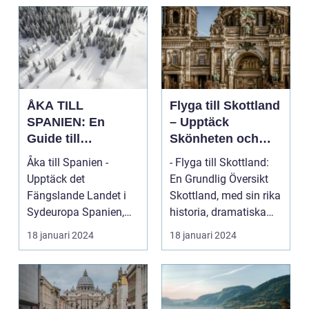
ÅKA TILL
Flyga till Skottland
SPANIEN: En
– Upptäck
Guide till
Skönheten och
Spännande
Charmen i Detta
Åka till Spanien -
- Flyga till Skottland:
Resmål och
Fascinerande
Upptäck det
En Grundlig Översikt
Resetyper
Land
Fängslande Landet i
Skottland, med sin rika
Sydeuropa Spanien,
historia, dramatiska
beläget i sydvästra
landskap ...
18 januari 2024
18 januari 2024
Europa på...