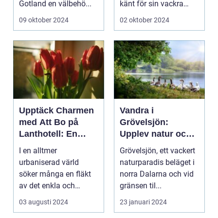
Gotland en välbehö...
känt för sin vackra
natur, långa
09 oktober 2024
02 oktober 2024
sandstränder och ...
Upptäck Charmen
Vandra i
med Att Bo på
Grövelsjön:
Lanthotell: En
Upplev natur och
Unik Upplevelse
fjällvandring på
I en alltmer
Grövelsjön, ett vackert
på Smålandstorpet
toppnivå
urbaniserad värld
naturparadis beläget i
söker många en fläkt
norra Dalarna och vid
av det enkla och
gränsen til...
naturn&aum...
03 augusti 2024
23 januari 2024