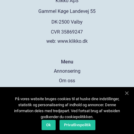
web:
www.klikko.dk
Menu
Annonsering
Om oss
Cookies
På vores website bruges cookies til at huske dine indstillinger,
Kontakta oss
statistik og personalisering af indhold og annoncer. Denne
Sitemap
information deles med tredjepart. Ved fortsat brug af websiden
godkender du cookiepolitikken.
Ok
Privatlivspolitik