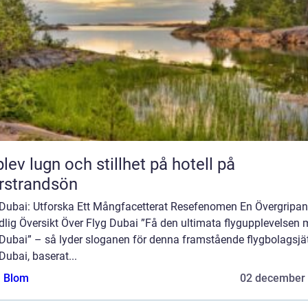
lev lugn och stillhet på hotell på
rstrandsön
 Dubai: Utforska Ett Mångfacetterat Resefenomen En Övergripan
dlig Översikt Över Flyg Dubai ”Få den ultimata flygupplevelsen
Dubai” – så lyder sloganen för denna framstående flygbolagsjät
Dubai, baserat...
a Blom
02 december