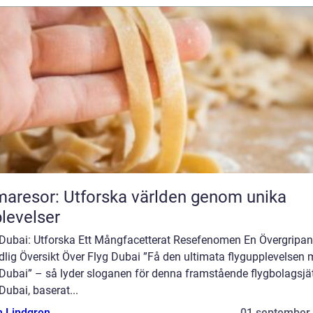
aresor: Utforska världen genom unika
levelser
 Dubai: Utforska Ett Mångfacetterat Resefenomen En Övergripan
dlig Översikt Över Flyg Dubai ”Få den ultimata flygupplevelsen
Dubai” – så lyder sloganen för denna framstående flygbolagsjät
Dubai, baserat...
n Lindgren
01 september