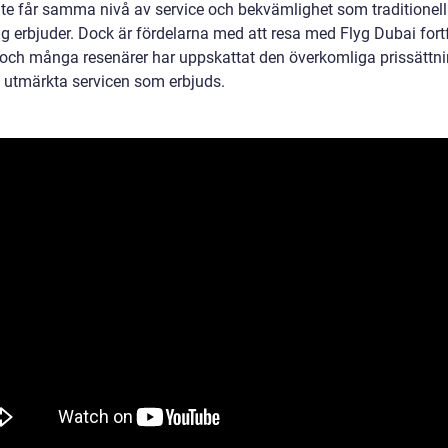
inte får samma nivå av service och bekvämlighet som traditionel
ag erbjuder. Dock är fördelarna med att resa med Flyg Dubai for
, och många resenärer har uppskattat den överkomliga prissättn
 utmärkta servicen som erbjuds.