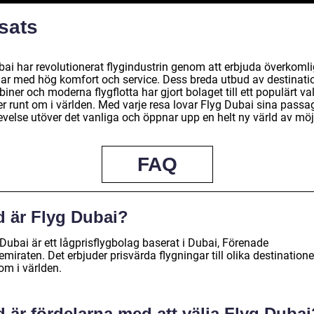
sats
bai har revolutionerat flygindustrin genom att erbjuda överkoml
gar med hög komfort och service. Dess breda utbud av destinatio
biner och moderna flygflotta har gjort bolaget till ett populärt val
er runt om i världen. Med varje resa lovar Flyg Dubai sina passa
velse utöver det vanliga och öppnar upp en helt ny värld av möjl
FAQ
d är Flyg Dubai?
Dubai är ett lågprisflygbolag baserat i Dubai, Förenade
miraten. Det erbjuder prisvärda flygningar till olika destinatione
om i världen.
 är fördelarna med att välja Flyg Dubai