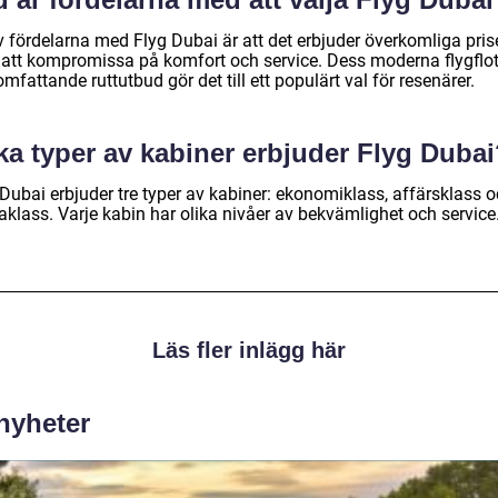
v fördelarna med Flyg Dubai är att det erbjuder överkomliga pris
 att kompromissa på komfort och service. Dess moderna flygflo
mfattande ruttutbud gör det till ett populärt val för resenärer.
ka typer av kabiner erbjuder Flyg Duba
 Dubai erbjuder tre typer av kabiner: ekonomiklass, affärsklass 
aklass. Varje kabin har olika nivåer av bekvämlighet och service
Läs fler inlägg här
 nyheter