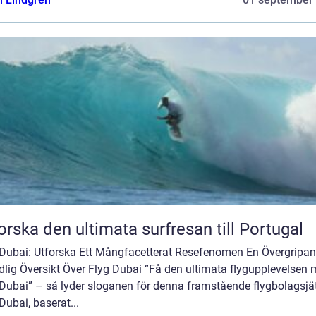
orska den ultimata surfresan till Portugal
 Dubai: Utforska Ett Mångfacetterat Resefenomen En Övergripan
dlig Översikt Över Flyg Dubai ”Få den ultimata flygupplevelsen
Dubai” – så lyder sloganen för denna framstående flygbolagsjät
Dubai, baserat...