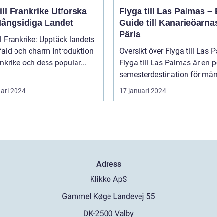
l Frankrike Utforska
Flyga till Las Palmas –
Mångsidiga Landet
Guide till Kanarieöarna
Pärla
ll Frankrike: Upptäck landets
 och charm Introduktion
Översikt över Flyga till Las 
rankrike och dess popular...
Flyga till Las Palmas är en 
semesterdestination för män.
uari 2024
17 januari 2024
Adress