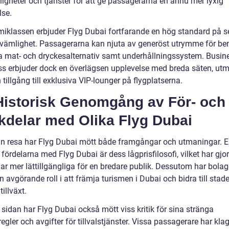
igheter och tjänster för att ge passagerarna en ännu mer lyxig
lse.
miklassen erbjuder Flyg Dubai fortfarande en hög standard på s
vämlighet. Passagerarna kan njuta av generöst utrymme för be
ka mat- och dryckesalternativ samt underhållningssystem. Busin
lass erbjuder dock en överlägsen upplevelse med breda säten, utm
tillgång till exklusiva VIP-lounger på flygplatserna.
Historisk Genomgång av För- och
kdelar med Olika Flyg Dubai
in resa har Flyg Dubai mött både framgångar och utmaningar. E
fördelarna med Flyg Dubai är dess lågprisfilosofi, vilket har gjor
ar mer lättillgängliga för en bredare publik. Dessutom har bolag
n avgörande roll i att främja turismen i Dubai och bidra till stad
illväxt.
sidan har Flyg Dubai också mött viss kritik för sina stränga
gler och avgifter för tillvalstjänster. Vissa passagerare har kla