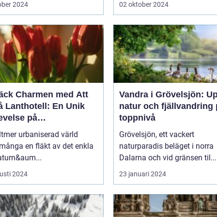
ober 2024
02 oktober 2024
äck Charmen med Att
Vandra i Grövelsjön: U
 Lanthotell: En Unik
natur och fjällvandring
evelse på
toppnivå
andstorpet
lltmer urbaniserad värld
Grövelsjön, ett vackert
många en fläkt av det enkla
naturparadis beläget i norra
aturn&aum...
Dalarna och vid gränsen til...
usti 2024
23 januari 2024