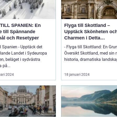
TILL SPANIEN: En
Flyga till Skottland –
e till Spännande
Upptäck Skönheten oc
ål och Resetyper
Charmen i Detta
Fascinerande Land
ll Spanien - Upptäck det
- Flyga till Skottland: En Gru
lande Landet i Sydeuropa
Översikt Skottland, med sin rika
n, beläget i sydvästra
historia, dramatiska landskap
 på...
uari 2024
18 januari 2024