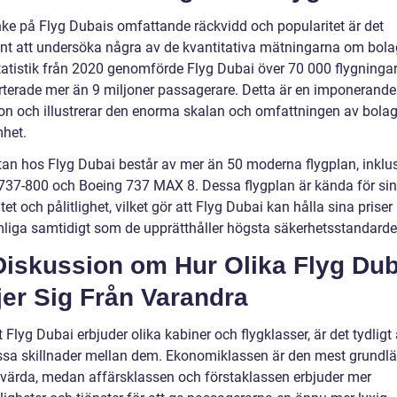
ke på Flyg Dubais omfattande räckvidd och popularitet är det
ant att undersöka några av de kvantitativa mätningarna om bola
statistik från 2020 genomförde Flyg Dubai över 70 000 flygninga
rterade mer än 9 miljoner passagerare. Detta är en imponerande
ion och illustrerar den enorma skalan och omfattningen av bola
het.
ttan hos Flyg Dubai består av mer än 50 moderna flygplan, inklu
737-800 och Boeing 737 MAX 8. Dessa flygplan är kända för sin
itet och pålitlighet, vilket gör att Flyg Dubai kan hålla sina priser
liga samtidigt som de upprätthåller högsta säkerhetsstandarde
Diskussion om Hur Olika Flyg Dub
jer Sig Från Varandra
t Flyg Dubai erbjuder olika kabiner och flygklasser, är det tydligt 
issa skillnader mellan dem. Ekonomiklassen är den mest grund
svärda, medan affärsklassen och förstaklassen erbjuder mer