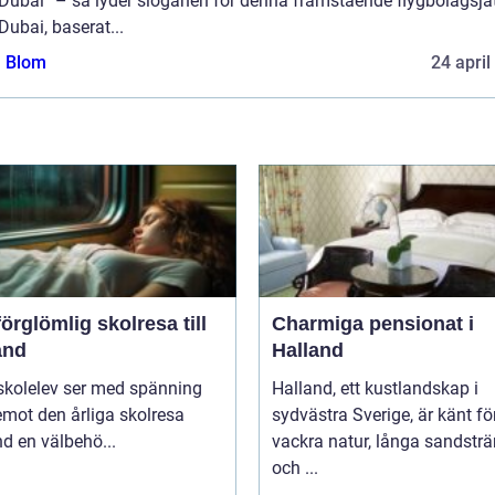
Dubai” – så lyder sloganen för denna framstående flygbolagsjät
Dubai, baserat...
a Blom
24 april
örglömlig skolresa till
Charmiga pensionat i
and
Halland
skolelev ser med spänning
Halland, ett kustlandskap i
mot den årliga skolresa
sydvästra Sverige, är känt fö
d en välbehö...
vackra natur, långa sandstr
och ...