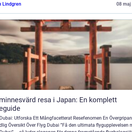
n Lindgren
08 maj
minnesvärd resa i Japan: En komplett
eguide
 Dubai: Utforska Ett Mångfacetterat Resefenomen En Övergripan
dlig Översikt Över Flyg Dubai ”Få den ultimata flygupplevelsen