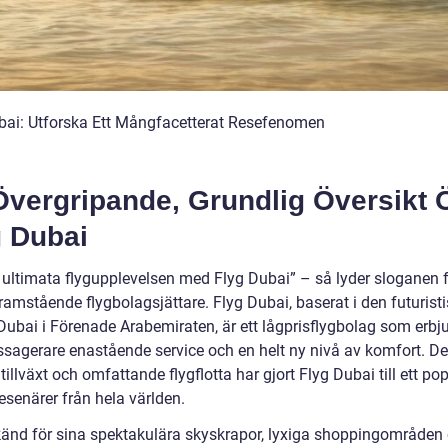
bai: Utforska Ett Mångfacetterat Resefenomen
Övergripande, Grundlig Översikt 
g Dubai
 ultimata flygupplevelsen med Flyg Dubai” – så lyder sloganen 
ramstående flygbolagsjättare. Flyg Dubai, baserat i den futurist
Dubai i Förenade Arabemiraten, är ett lågprisflygbolag som erbj
ssagerare enastående service och en helt ny nivå av komfort. D
illväxt och omfattande flygflotta har gjort Flyg Dubai till ett pop
resenärer från hela världen.
känd för sina spektakulära skyskrapor, lyxiga shoppingområden