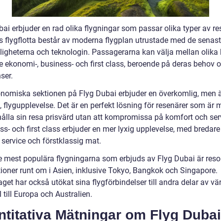
ai erbjuder en rad olika flygningar som passar olika typer av re
s flygflotta består av moderna flygplan utrustade med de senas
igheterna och teknologin. Passagerarna kan välja mellan olika 
ve ekonomi-, business- och first class, beroende på deras behov 
ser.
nomiska sektionen på Flyg Dubai erbjuder en överkomlig, men 
 flygupplevelse. Det är en perfekt lösning för resenärer som är
hålla sin resa prisvärd utan att kompromissa på komfort och ser
s- och first class erbjuder en mer lyxig upplevelse, med bredare
 service och förstklassig mat.
e mest populära flygningarna som erbjuds av Flyg Dubai är resor 
tioner runt om i Asien, inklusive Tokyo, Bangkok och Singapore.
get har också utökat sina flygförbindelser till andra delar av värl
till Europa och Australien.
titativa Mätningar om Flyg Dubai