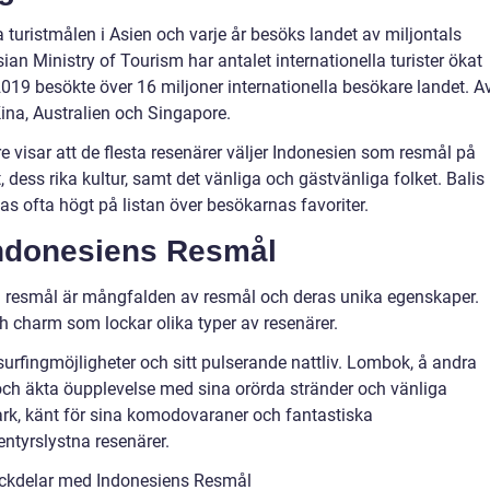
 turistmålen i Asien och varje år besöks landet av miljontals
sian Ministry of Tourism har antalet internationella turister ökat
019 besökte över 16 miljoner internationella besökare landet. A
ina, Australien och Singapore.
 visar att de flesta resenärer väljer Indonesien som resmål på
dess rika kultur, samt det vänliga och gästvänliga folket. Balis
as ofta högt på listan över besökarnas favoriter.
Indonesiens Resmål
m resmål är mångfalden av resmål och deras unika egenskaper.
ch charm som lockar olika typer av resenärer.
 surfingmöjligheter och sitt pulserande nattliv. Lombok, å andra
och äkta öupplevelse med sina orörda stränder och vänliga
rk, känt för sina komodovaraner och fantastiska
ntyrslystna resenärer.
ckdelar med Indonesiens Resmål