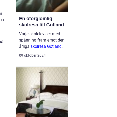
om
En oförglömlig
och
skolresa till Gotland
Varje skolelev ser med
spänning fram emot den
mål
årliga
skolresa Gotland
en välbehövlig paus
från
09 oktober 2024
vardagens schema för
att utforska nya platser
och ...