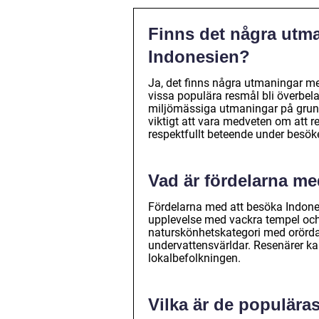
Finns det några utma
Indonesien?
Ja, det finns några utmaningar m
vissa populära resmål bli överbel
miljömässiga utmaningar på grund 
viktigt att vara medveten om att 
respektfullt beteende under besöke
Vad är fördelarna me
Fördelarna med att besöka Indones
upplevelse med vackra tempel och 
naturskönhetskategori med orörda 
undervattensvärldar. Resenärer ka
lokalbefolkningen.
Vilka är de populära