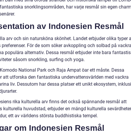
antastiska snorklingsområden, har varje resmål sin egen char
esenärer.
sentation av Indonesien Resmål
ella arv och sin natursköna skönhet. Landet erbjuder olika typer 
as preferenser. För de som söker avkoppling och solbad på vackr
na populära alternativ. Dessa resmål erbjuder inte bara fantasti
iviteter såsom snorkling, surfing och yoga.
r Komodo National Park och Raja Ampat öar ett måste. Dessa
er att utforska den fantastiska undervattensvärlden med vackra
ina liv. Dessutom har dessa platser ett unikt ekosystem, inklus
jurarter.
siens rika kulturella arv finns det också spännande resmål att
 kulturella huvudstad, erbjuder en mängd kulturella sevärdhete
, ett av världens största buddhistiska tempel.
ngar om Indonesien Resmål