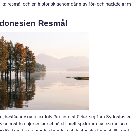
lika resmål och en historisk genomgång av för- och nackdelar 
ndonesien Resmål
on, bestående av tusentals öar som sträcker sig från Sydostasie
fiska position bjuder landet på ett brett spektrum av resmål som
ån Bali med sina orörda stränder och historiska tempel till Lom