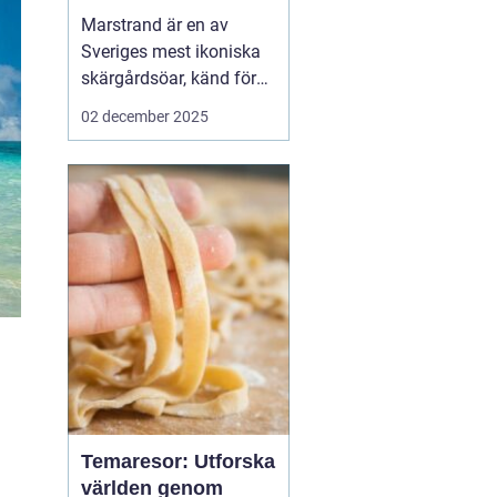
Marstrand är en av
Sveriges mest ikoniska
skärgårdsöar, känd för
sin rika historia,
02 december 2025
natursköna vyer och
livliga atmosfär. Belägen
i närheten av Göteborg,
erbjuder Marstrand en
perfekt tillflykts...
Temaresor: Utforska
världen genom