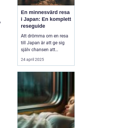
En minnesvärd resa
i Japan: En komplett
v
reseguide
Att drömma om en resa
till Japan är att ge sig
själv chansen att
uppleva en värld där
24 april 2025
tradition och modernitet
samexisterar i perfekt
harmoni. Från de
futuristiska neonskenen
i Tokyo till de fridfulla
tempelområde...