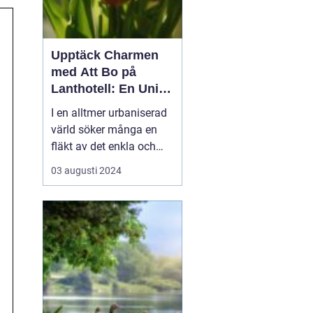
Upptäck Charmen
med Att Bo på
Lanthotell: En Unik
Upplevelse på
I en alltmer urbaniserad
Smålandstorpet
värld söker många en
fläkt av det enkla och
naturnära livet. Att
03 augusti 2024
övernatta på ett
lanthotell är ett sätt att
fånga just denna
upplevelse - och få en
paus från s...