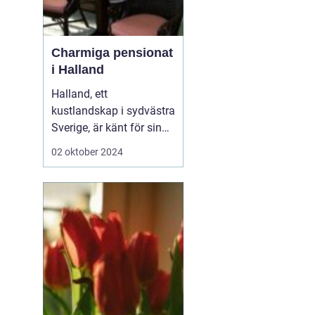
Charmiga pensionat
i Halland
Halland, ett
kustlandskap i sydvästra
Sverige, är känt för sin
vackra natur, långa
02 oktober 2024
sandstränder och
pittoreska småstäder.
Området är en populär
destination för
semesterfirare som
söker lugn och
avkoppling från stadens
brus. Bland Hallands
böljande åk...