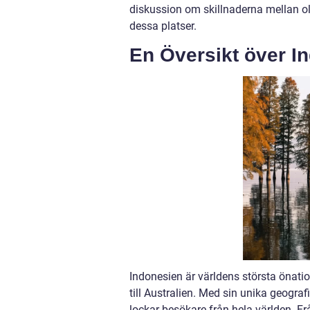
diskussion om skillnaderna mellan o
dessa platser.
En Översikt över I
Indonesien är världens största önati
till Australien. Med sin unika geogra
lockar besökare från hela världen. Fr