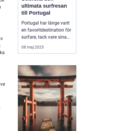
ultimata surfresan
m
till Portugal
Portugal har länge varit
en favoritdestination för
surfare, tack vare sina
av
vidsträckta kuster och
a
08 maj 2025
imponerande vågor. En
ska
surfresa Portugal
erbjuder mer än bara
surf...
ive
r