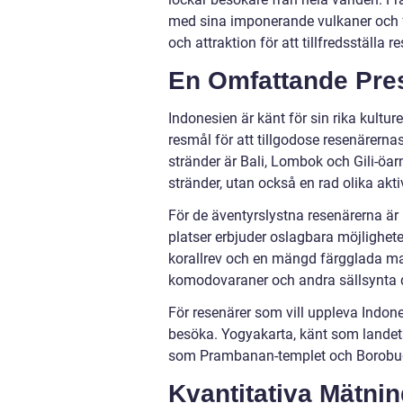
med sina imponerande vulkaner och f
och attraktion för att tillfredsställa r
En Omfattande Pre
Indonesien är känt för sin rika kultur
resmål för att tillgodose resenärern
stränder är Bali, Lombok och Gili-öar
stränder, utan också en rad olika akt
För de äventyrslystna resenärerna ä
platser erbjuder oslagbara möjlighet
korallrev och en mängd färgglada mar
komodovaraner och andra sällsynta d
För resenärer som vill uppleva Indone
besöka. Yogyakarta, känt som landets
som Prambanan-templet och Borobudur
Kvantitativa Mätni