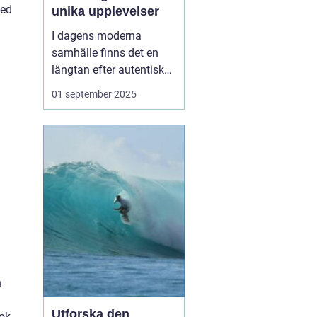
med
unika upplevelser
I dagens moderna
samhälle finns det en
längtan efter autentiska
och minnesvärda
01 september 2025
reseupplevelser som går
utöver det vanliga
turistbesöket. Temaresor
har blivit ett populärt val
för många resenärer so...
n
Utforska den
bok