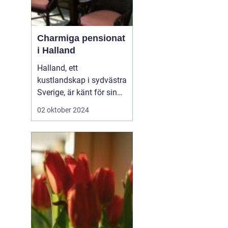
Charmiga pensionat
i Halland
Halland, ett
kustlandskap i sydvästra
Sverige, är känt för sin
vackra natur, långa
02 oktober 2024
sandstränder och
pittoreska småstäder.
Området är en populär
destination för
semesterfirare som
söker lugn och
avkoppling från stadens
brus. Bland Hallands
böljande åk...