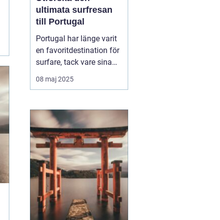
ultimata surfresan
till Portugal
Portugal har länge varit
en favoritdestination för
surfare, tack vare sina
vidsträckta kuster och
08 maj 2025
imponerande vågor. En
surfresa Portugal
erbjuder mer än bara
surf...