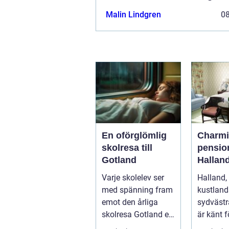
Malin Lindgren
0
En oförglömlig
Charm
skolresa till
pension
Gotland
Hallan
Varje skolelev ser
Halland, 
med spänning fram
kustland
emot den årliga
sydvästr
skolresa Gotland en
är känt f
välbehö...
vackra n