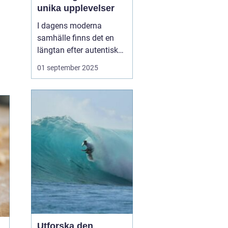
unika upplevelser
I dagens moderna
samhälle finns det en
längtan efter autentiska
och minnesvärda
01 september 2025
reseupplevelser som går
utöver det vanliga
turistbesöket. Temaresor
har blivit ett populärt val
för många resenärer so...
Utforska den