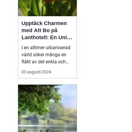
Upptäck Charmen
med Att Bo på
Lanthotell: En Unik
Upplevelse på
I en alltmer urbaniserad
Smålandstorpet
värld söker många en
fläkt av det enkla och
naturnära livet. Att
03 augusti 2024
övernatta på ett
lanthotell är ett sätt att
fånga just denna
upplevelse - och få en
paus från s...