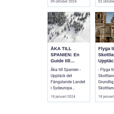
09 oktober 2024
02 oktobe
sandsträ
ÅKA TILL
Flyga ti
SPANIEN: En
Skottla
Guide till
Upptäc
Spännande
Skönhe
Åka till Spanien -
- Flyga ti
Resmål och
Charme
Upptäck det
Skottlan
Resetyper
Fascin
Fängslande Landet
Grundlig
Land
i Sydeuropa
Skottlan
Spanien, beläget i
rika histo
18 januari 2024
18 januar
sydvästra Europa
dramati
på...
landskap 