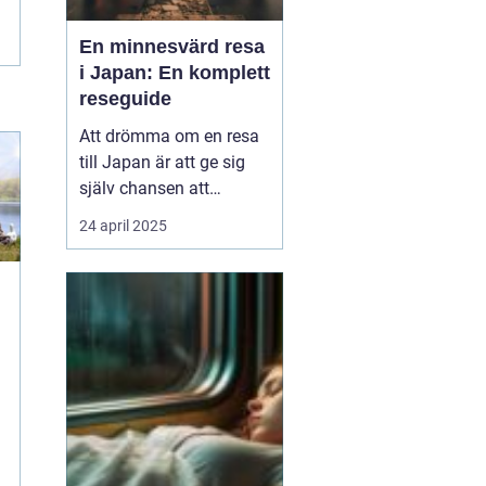
En minnesvärd resa
i Japan: En komplett
reseguide
Att drömma om en resa
till Japan är att ge sig
själv chansen att
uppleva en värld där
24 april 2025
tradition och modernitet
samexisterar i perfekt
harmoni. Från de
futuristiska neonskenen
i Tokyo till de fridfulla
tempelområde...