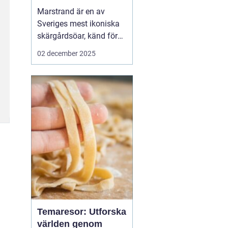
Marstrand är en av
Sveriges mest ikoniska
skärgårdsöar, känd för
sin rika historia,
02 december 2025
natursköna vyer och
livliga atmosfär. Belägen
i närheten av Göteborg,
erbjuder Marstrand en
perfekt tillflykts...
Temaresor: Utforska
världen genom