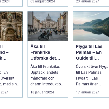
r 2024
03 augusti 2024
23 januari 2024
nder och ...
gränsen til...
ll
Åka till
Flyga till Las
nd –
Frankrike
Palmas – En
k
Utforska det
Guide till
ten och
Mångsidiga
Kanarieöarnas
ll
Åka till Frankrike:
Översikt över Flyga
n i Detta
Landet
Pärla
d: En
Upptäck landets
till Las Palmas
erande
 Översikt
mångfald och
Flyga till Las
d, med sin
charm Introduktion
Palmas är en
ria,
till Frankrike och
populär
i 2024
18 januari 2024
17 januari 2024
ska
dess popular...
semesterdestinatio
...
för män...