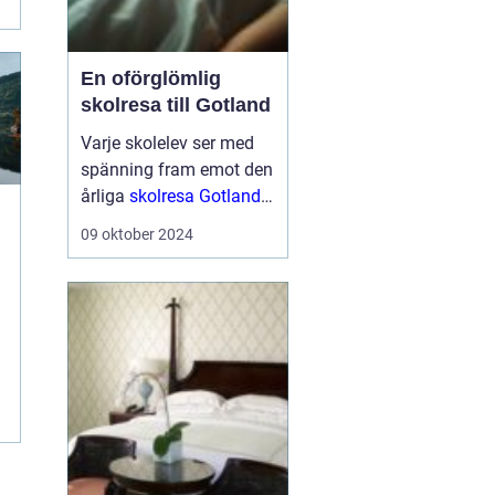
En oförglömlig
skolresa till Gotland
Varje skolelev ser med
spänning fram emot den
årliga
skolresa Gotland
en välbehövlig paus
från
09 oktober 2024
vardagens schema för
att utforska nya platser
och ...
n