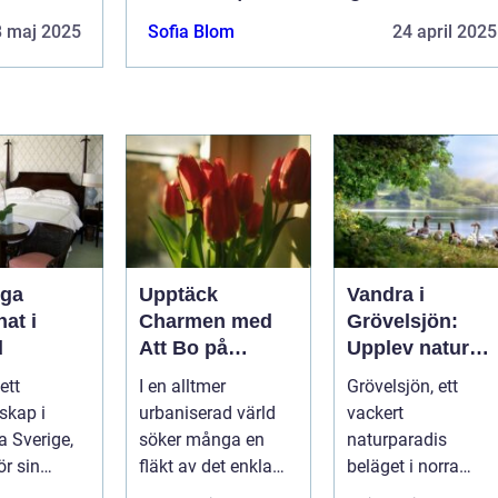
8 maj 2025
Sofia Blom
24 april 2025
iga
Upptäck
Vandra i
at i
Charmen med
Grövelsjön:
d
Att Bo på
Upplev natur
Lanthotell: En
och
ett
I en alltmer
Grövelsjön, ett
Unik Upplevelse
fjällvandring på
skap i
urbaniserad värld
vackert
på
toppnivå
a Sverige,
söker många en
naturparadis
Smålandstorpet
ör sin
fläkt av det enkla
beläget i norra
atur, långa
och naturn&aum...
Dalarna och vid