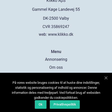
web:
www.klikko.dk
Menu
Annonsering
Om oss
Cookies
På vores website bruges cookies til at huske dine indstillinger,
Kontakta oss
statistik og personalisering af indhold og annoncer. Denne
Sitemap
information deles med tredjepart. Ved fortsat brug af websiden
godkender du cookiepolitikken.
Ok
Privatlivspolitik