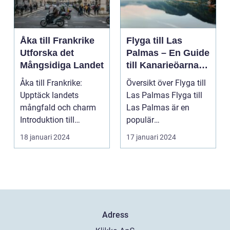
Åka till Frankrike
Flyga till Las
Utforska det
Palmas – En Guide
Mångsidiga Landet
till Kanarieöarnas
Pärla
Åka till Frankrike:
Översikt över Flyga till
Upptäck landets
Las Palmas Flyga till
mångfald och charm
Las Palmas är en
Introduktion till
populär
Frankrike och dess
semesterdestination
18 januari 2024
17 januari 2024
popular...
för män...
Adress