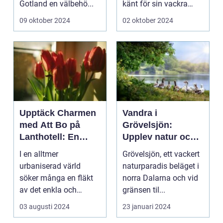
Gotland en välbehö...
känt för sin vackra
natur, långa
09 oktober 2024
02 oktober 2024
sandstränder och ...
Upptäck Charmen
Vandra i
med Att Bo på
Grövelsjön:
Lanthotell: En
Upplev natur och
Unik Upplevelse
fjällvandring på
I en alltmer
Grövelsjön, ett vackert
på Smålandstorpet
toppnivå
urbaniserad värld
naturparadis beläget i
söker många en fläkt
norra Dalarna och vid
av det enkla och
gränsen til...
naturn&aum...
03 augusti 2024
23 januari 2024