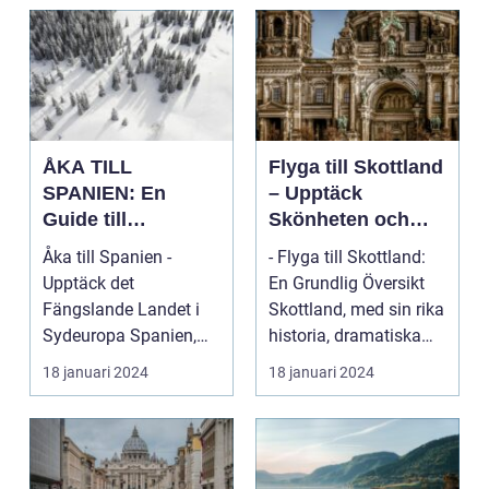
ÅKA TILL
Flyga till Skottland
SPANIEN: En
– Upptäck
Guide till
Skönheten och
Spännande
Charmen i Detta
Åka till Spanien -
- Flyga till Skottland:
Resmål och
Fascinerande
Upptäck det
En Grundlig Översikt
Resetyper
Land
Fängslande Landet i
Skottland, med sin rika
Sydeuropa Spanien,
historia, dramatiska
beläget i sydvästra
landskap ...
18 januari 2024
18 januari 2024
Europa på...