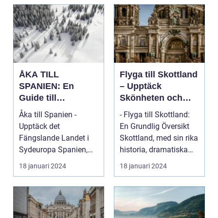
ÅKA TILL
Flyga till Skottland
SPANIEN: En
– Upptäck
Guide till
Skönheten och
Spännande
Charmen i Detta
Åka till Spanien -
- Flyga till Skottland:
Resmål och
Fascinerande
Upptäck det
En Grundlig Översikt
Resetyper
Land
Fängslande Landet i
Skottland, med sin rika
Sydeuropa Spanien,
historia, dramatiska
beläget i sydvästra
landskap ...
18 januari 2024
18 januari 2024
Europa på...