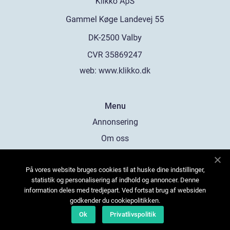
web:
www.klikko.dk
Menu
Annonsering
Om oss
Cookies
På vores website bruges cookies til at huske dine indstillinger,
Kontakta oss
statistik og personalisering af indhold og annoncer. Denne
Sitemap
information deles med tredjepart. Ved fortsat brug af websiden
godkender du cookiepolitikken.
Ok
Privatlivspolitik