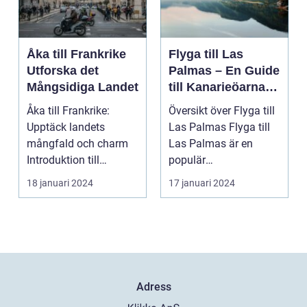
Åka till Frankrike
Flyga till Las
Utforska det
Palmas – En Guide
Mångsidiga Landet
till Kanarieöarnas
Pärla
Åka till Frankrike:
Översikt över Flyga till
Upptäck landets
Las Palmas Flyga till
mångfald och charm
Las Palmas är en
Introduktion till
populär
Frankrike och dess
semesterdestination
18 januari 2024
17 januari 2024
popular...
för män...
Adress