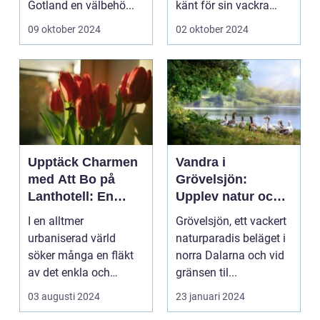
Gotland en välbehö...
känt för sin vackra
natur, långa
09 oktober 2024
02 oktober 2024
sandstränder och ...
Upptäck Charmen
Vandra i
med Att Bo på
Grövelsjön:
Lanthotell: En
Upplev natur och
Unik Upplevelse
fjällvandring på
I en alltmer
Grövelsjön, ett vackert
på Smålandstorpet
toppnivå
urbaniserad värld
naturparadis beläget i
söker många en fläkt
norra Dalarna och vid
av det enkla och
gränsen til...
naturn&aum...
03 augusti 2024
23 januari 2024