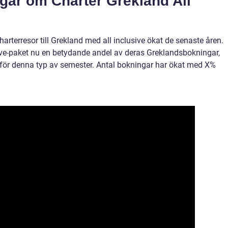
ngar om Charter Grekland All
charterresor till Grekland med all inclusive ökat de senaste åren.
usive-paket nu en betydande andel av deras Greklandsbokningar,
t för denna typ av semester. Antal bokningar har ökat med X%