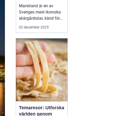
Marstrand är en av
Sveriges mest ikoniska
skärgårdsöar, känd för
sin rika historia,
02 december 2025
natursköna vyer och
livliga atmosfär. Belägen
i närheten av Göteborg,
erbjuder Marstrand en
perfekt tillflykts...
Temaresor: Utforska
världen genom