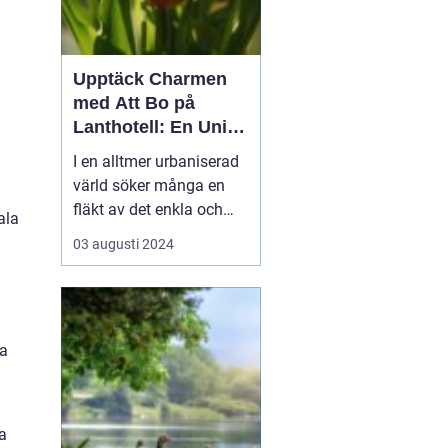
Upptäck Charmen
med Att Bo på
Lanthotell: En Unik
Upplevelse på
I en alltmer urbaniserad
Smålandstorpet
värld söker många en
fläkt av det enkla och
ala
naturnära livet. Att
03 augusti 2024
övernatta på ett
lanthotell är ett sätt att
fånga just denna
upplevelse - och få en
ra
paus från s...
sa