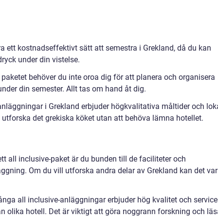
ara ett kostnadseffektivt sätt att semestra i Grekland, då du kan
ryck under din vistelse.
i paketet behöver du inte oroa dig för att planera och organisera
 under din semester. Allt tas om hand åt dig.
anläggningar i Grekland erbjuder högkvalitativa måltider och lok
tt utforska det grekiska köket utan att behöva lämna hotellet.
tt all inclusive-paket är du bunden till de faciliteter och
ggning. Om du vill utforska andra delar av Grekland kan det va
nga all inclusive-anläggningar erbjuder hög kvalitet och service
n olika hotell. Det är viktigt att göra noggrann forskning och lä