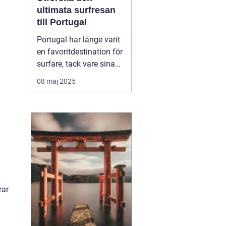
ultimata surfresan
till Portugal
Portugal har länge varit
en favoritdestination för
surfare, tack vare sina
vidsträckta kuster och
08 maj 2025
imponerande vågor. En
surfresa Portugal
erbjuder mer än bara
surf...
rar