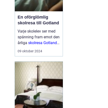
En oförglömlig
skolresa till Gotland
Varje skolelev ser med
spänning fram emot den
årliga
skolresa Gotland
en välbehövlig paus
från
09 oktober 2024
vardagens schema för
att utforska nya platser
och ...