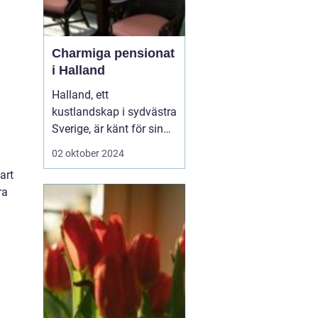
Charmiga pensionat
i Halland
Halland, ett
kustlandskap i sydvästra
Sverige, är känt för sin
vackra natur, långa
02 oktober 2024
sandstränder och
art
pittoreska småstäder.
ra
Området är en populär
destination för
semesterfirare som
söker lugn och
avkoppling från stadens
brus. Bland Hallands
böljande åk...