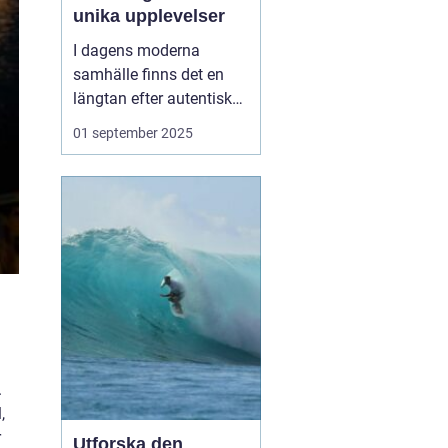
unika upplevelser
I dagens moderna
samhälle finns det en
längtan efter autentiska
och minnesvärda
01 september 2025
reseupplevelser som går
utöver det vanliga
turistbesöket. Temaresor
har blivit ett populärt val
för många resenärer so...
.
,
r
Utforska den