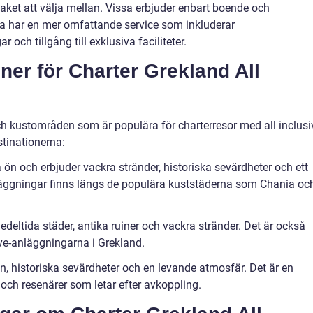
-paket att välja mellan. Vissa erbjuder enbart boende och
a har en mer omfattande service som inkluderar
och tillgång till exklusiva faciliteter.
ner för Charter Grekland All
ch kustområden som är populära för charterresor med all inclusi
tinationerna:
a ön och erbjuder vackra stränder, historiska sevärdheter och ett
-anläggningar finns längs de populära kuststäderna som Chania oc
deltida städer, antika ruiner och vackra stränder. Det är också
ive-anläggningarna i Grekland.
ten, historiska sevärdheter och en levande atmosfär. Det är en
 och resenärer som letar efter avkoppling.