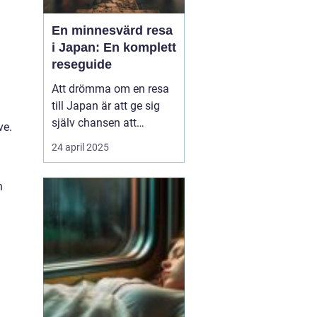
En minnesvärd resa
i Japan: En komplett
reseguide
Att drömma om en resa
till Japan är att ge sig
själv chansen att
ve.
uppleva en värld där
24 april 2025
tradition och modernitet
samexisterar i perfekt
h
harmoni. Från de
futuristiska neonskenen
i Tokyo till de fridfulla
tempelområde...