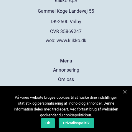
web:
www.klikko.dk
Menu
Annonsering
Om oss
Cookies
På vores website bruges cookies til at huske dine indstillinger,
Kontakta oss
statistik og personalisering af indhold og annoncer. Denne
Sitemap
information deles med tredjepart. Ved fortsat brug af websiden
godkender du cookiepolitikken.
Ok
Privatlivspolitik