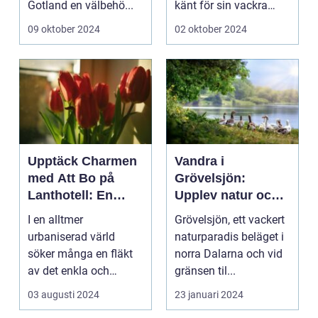
Gotland en välbehö...
känt för sin vackra
natur, långa
09 oktober 2024
02 oktober 2024
sandstränder och ...
Upptäck Charmen
Vandra i
med Att Bo på
Grövelsjön:
Lanthotell: En
Upplev natur och
Unik Upplevelse
fjällvandring på
I en alltmer
Grövelsjön, ett vackert
på Smålandstorpet
toppnivå
urbaniserad värld
naturparadis beläget i
söker många en fläkt
norra Dalarna och vid
av det enkla och
gränsen til...
naturn&aum...
03 augusti 2024
23 januari 2024