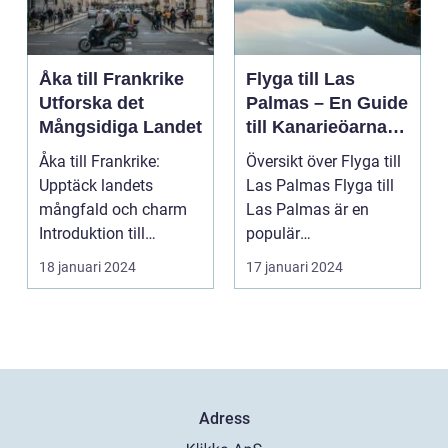
Åka till Frankrike
Flyga till Las
Utforska det
Palmas – En Guide
Mångsidiga Landet
till Kanarieöarnas
Pärla
Åka till Frankrike:
Översikt över Flyga till
Upptäck landets
Las Palmas Flyga till
mångfald och charm
Las Palmas är en
Introduktion till
populär
Frankrike och dess
semesterdestination
18 januari 2024
17 januari 2024
popular...
för män...
Adress