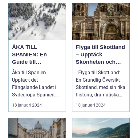
ÅKA TILL
Flyga till Skottland
SPANIEN: En
– Upptäck
Guide till
Skönheten och
Spännande
Charmen i Detta
Åka till Spanien -
- Flyga till Skottland:
Resmål och
Fascinerande
Upptäck det
En Grundlig Översikt
Resetyper
Land
Fängslande Landet i
Skottland, med sin rika
Sydeuropa Spanien,
historia, dramatiska
beläget i sydvästra
landskap ...
18 januari 2024
18 januari 2024
Europa på...