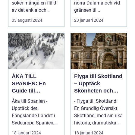
söker många en fläkt
norra Dalarna och vid
av det enkla och
gränsen til...
naturn&aum...
03 augusti 2024
23 januari 2024
ÅKA TILL
Flyga till Skottland
SPANIEN: En
– Upptäck
Guide till
Skönheten och
Spännande
Charmen i Detta
Åka till Spanien -
- Flyga till Skottland:
Resmål och
Fascinerande
Upptäck det
En Grundlig Översikt
Resetyper
Land
Fängslande Landet i
Skottland, med sin rika
Sydeuropa Spanien,
historia, dramatiska
beläget i sydvästra
landskap ...
18 januari 2024
18 januari 2024