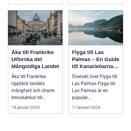
Europa på...
Åka till Frankrike
Flyga till Las
Utforska det
Palmas – En Guide
Mångsidiga Landet
till Kanarieöarnas
Pärla
Åka till Frankrike:
Översikt över Flyga till
Upptäck landets
Las Palmas Flyga till
mångfald och charm
Las Palmas är en
Introduktion till
populär
Frankrike och dess
semesterdestination
18 januari 2024
17 januari 2024
popular...
för män...