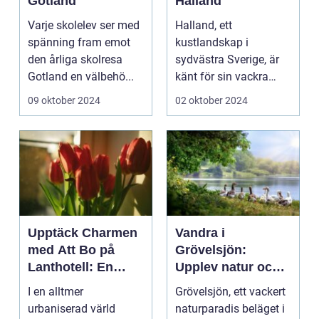
Gotland
Halland
Varje skolelev ser med
Halland, ett
spänning fram emot
kustlandskap i
den årliga skolresa
sydvästra Sverige, är
Gotland en välbehö...
känt för sin vackra
natur, långa
09 oktober 2024
02 oktober 2024
sandstränder och ...
Upptäck Charmen
Vandra i
med Att Bo på
Grövelsjön:
Lanthotell: En
Upplev natur och
Unik Upplevelse
fjällvandring på
I en alltmer
Grövelsjön, ett vackert
på Smålandstorpet
toppnivå
urbaniserad värld
naturparadis beläget i